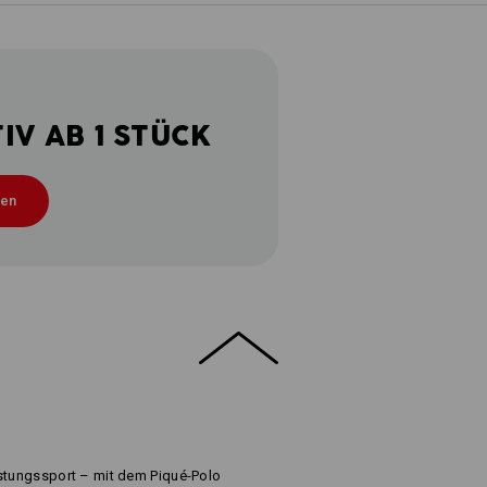
V AB 1 STÜCK
ten
istungssport – mit dem Piqué-Polo