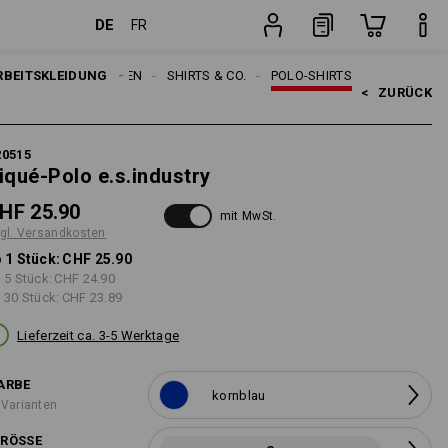
DE
FR
Stück
RBEITSKLEIDUNG
HERREN
SHIRTS & CO.
POLO-SHIRTS
<   
ZURÜCK
20515
iqué-Polo e.s.industry
HF 25.90
mit MwSt.
gl. Versandkosten
 1 Stück:
CHF 25.90
 5 Stück:
CHF 24.90
 30 Stück:
CHF 23.89
Lieferzeit ca. 3-5 Werktage
ARBE
kornblau
 Varianten
RÖSSE