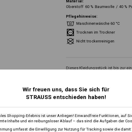
Material:
Oberstoff
60
%
Baumwolle
/
40
%
P
Pflegehinweise:
Maschinenwäsche 60 °C
Trocknen im Trockner
Nicht trockenreinigen
Dieses Kleidungsstück ist bis zur e
(industrielle Reinigung). Für Hausha
Waschtemperatur von 60 °C.
mehr
Wir freuen uns, dass Sie sich für
STRAUSS entschieden haben!
FOS
Personalisierung:
ales Shopping-Erlebnis ist unser Anliegen! Einwandfreie Funktionen, auf Si
Selbst gestalten
te Inhalte und ein reibungsloser Ablauf – das sind die Aufgaben der Coo
mmung umfasst die Einwilligung zur Nutzung für Tracking sowie die damit