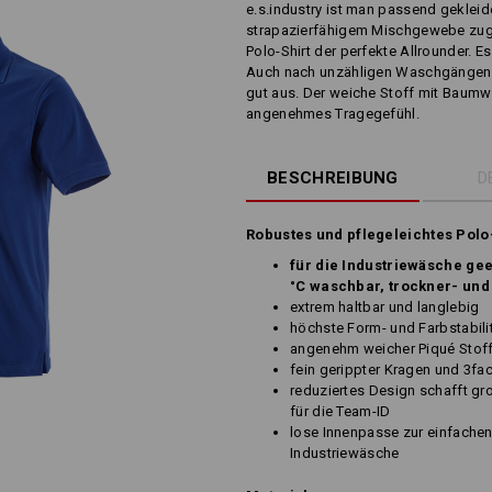
e.s.industry ist man passend gekleid
strapazierfähigem Mischgewebe zugle
Polo-Shirt der perfekte Allrounder. E
Auch nach unzähligen Waschgängen si
gut aus. Der weiche Stoff mit Baumw
angenehmes Tragegefühl.
BESCHREIBUNG
D
Robustes und pflegeleichtes Polo
für die Industriewäsche gee
°C waschbar, trockner- und
extrem haltbar und langlebig
höchste Form- und Farbstabil
angenehm weicher Piqué Stof
fein gerippter Kragen und 3fa
reduziertes Design schafft gro
für die Team-ID
lose Innenpasse zur einfachen
Industriewäsche