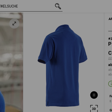
mit MwSt.
CHF 25.90
S
zzgl. Versandkosten
A
#
P
C
zz
ab
ab
ab
F
8
G