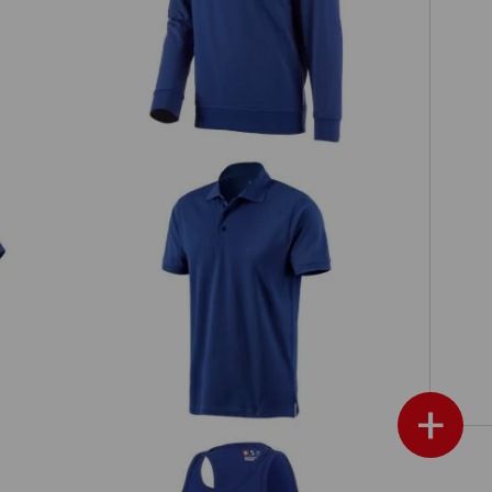
Sweatshirt e.s.industry
e.s. Polo-Shirt cotton
+