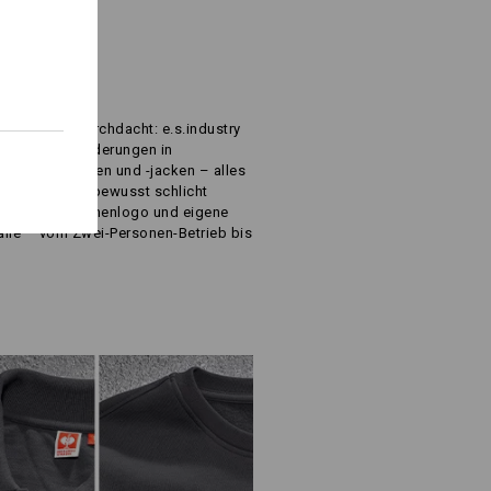
R
IS
inste Detail durchdacht: e.s.industry
eren Herausforderungen in
ats, Arbeitshosen und -jacken – alles
 geprüft und bewusst schlicht
el Platz für Firmenlogo und eigene
r alle – vom Zwei-Personen-Betrieb bis