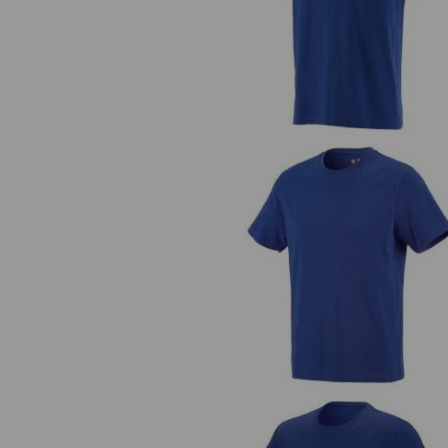
T-Shirt e.s.industry
e.s. T-Shirt cotton