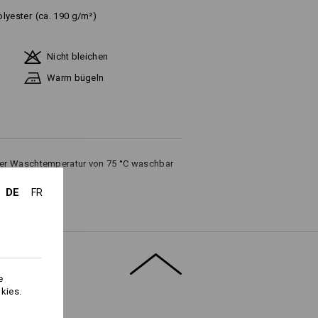
olyester
(ca. 190 g/m²)
Nicht bleichen
Warm bügeln
iner Waschtemperatur von 75 °C waschbar
ltswäsche empfehlen wir eine
DE
FR
e
Logoservice
kies.