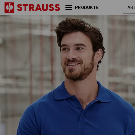
PRODUKTE
Piqué-Polo e.s.industry
kornblau