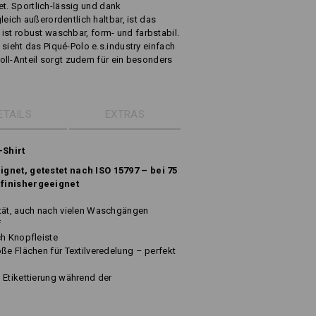
et. Sportlich-lässig und dank
ich außerordentlich haltbar, ist das
s ist robust waschbar, form- und farbstabil.
eht das Piqué-Polo e.s.industry einfach
oll-Anteil sorgt zudem für ein besonders
ETAILS
EXTRAS
-Shirt
ignet, getestet nach ISO 15797 – bei 75
 finishergeeignet
ität, auch nach vielen Waschgängen
f
ch Knopfleiste
ße Flächen für Textilveredelung – perfekt
 Etikettierung während der