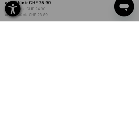
ab 1 Stück:
CHF 25.90
ab 5 Stück:
CHF 24.90
ab 30 Stück:
CHF 23.89
Lieferzeit ca. 3-5 Werktage
FARBE
GRÖSSE
S
wählen
wählen
weiß
Mengenrabatt
ab 1 Stück
ab 5 Stück
ab 30 Stück
Ersparnis:
Ersparnis:
Ersparnis:
0
%/
Stück
4
%/
Stück
8
%/
Stück
Stück