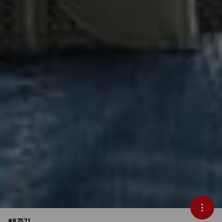
#
87571