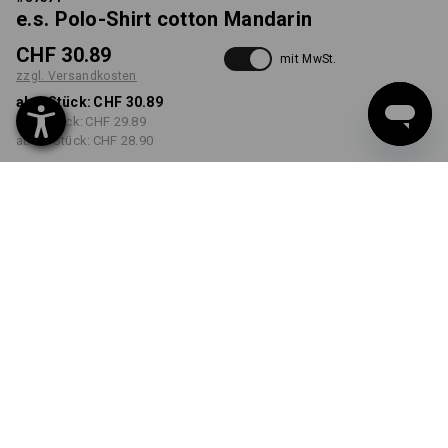
e.s. Polo-Shirt cotton Mandarin
CHF 30.89
mit MwSt.
zzgl. Versandkosten
ab 1 Stück:
CHF 30.89
ab 5 Stück:
CHF 29.89
ab 30 Stück:
CHF 28.90
Lieferzeit ca. 3-5 Werktage
FARBE
GRÖSSE
S
wählen
wählen
schwarz
Mengenrabatt
ab 1 Stück
ab 5 Stück
ab 30 Stück
Ersparnis:
Ersparnis:
Ersparnis:
0
%/
Stück
3
%/
Stück
6
%/
Stück