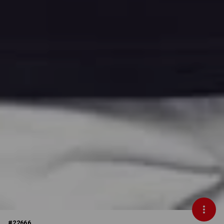
#
22666