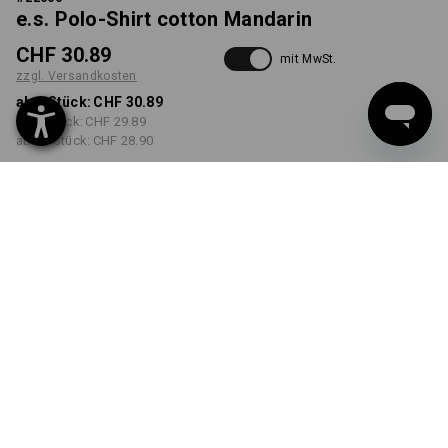
e.s. Polo-Shirt cotton Mandarin
CHF 30.89
mit MwSt.
zzgl. Versandkosten
ab 1 Stück:
CHF 30.89
ab 5 Stück:
CHF 29.89
ab 30 Stück:
CHF 28.90
Lieferzeit ca. 3-5 Werktage
FARBE
GRÖSSE
S
wählen
wählen
dunkelblau
Mengenrabatt
ab 1 Stück
ab 5 Stück
ab 30 Stück
Ersparnis:
Ersparnis:
Ersparnis:
0
%/
Stück
3
%/
Stück
6
%/
Stück