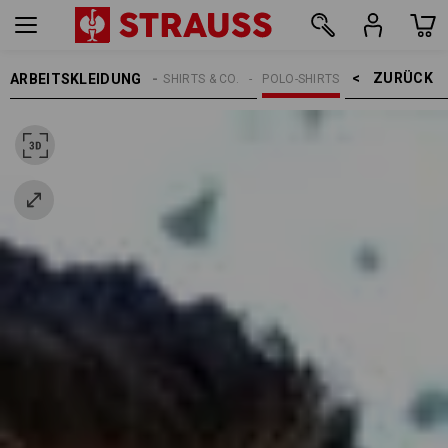
ZURÜCK    >
ARBEITSKLEIDUNG
HERREN
SHIRTS & CO.
POLO-SHIRTS