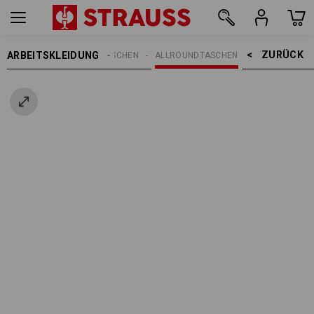
ZURÜCK    >
ARBEITSKLEIDUNG
EN
ACCESSOIRES
TASCHEN
ALLROUNDTASCHEN