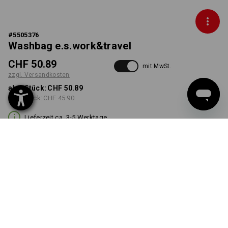
#
5505376
Washbag e.s.work&travel
CHF 50.89
mit MwSt.
zzgl. Versandkosten
ab 1 Stück:
CHF 50.89
ab 3 Stück:
CHF 45.90
Lieferzeit ca. 3-5 Werktage
FARBE
wählen
schwarz
Mengenrabatt
ab 1 Stück
ab 3 Stück