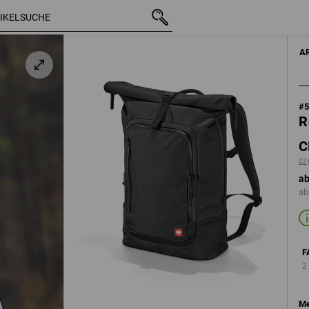
mit MwSt.
CHF 135.89
schwarz
zzgl. Versandkosten
HERR
A
#
R
C
zz
ab
ab
F
2
Me