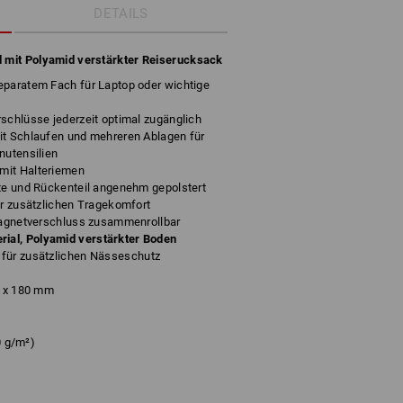
DETAILS
d mit Polyamid verstärkter Reiserucksack
eparatem Fach für Laptop oder wichtige
schlüsse jederzeit optimal zugänglich
it Schlaufen und mehreren Ablagen für
nutensilien
mit Halteriemen
rte und Rückenteil angenehm gepolstert
ür zusätzlichen Tragekomfort
 Magnetverschluss zusammenrollbar
al, Polyamid verstärkter Boden
e
für zusätzlichen Nässeschutz
0 x 180 mm
0 g/m²)