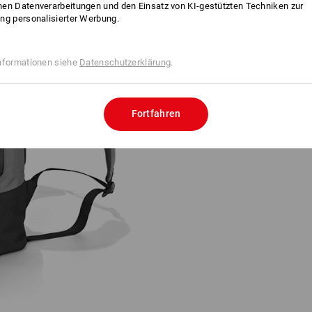
en Datenverarbeitungen und den Einsatz von KI-gestützten Techniken zur
ng personalisierter Werbung.
SEITLICHE REISSV
nformationen siehe
Datenschutzerklärung
.
FÜR SCHNELLEN ZU
Vollbepackt bis oben und Sie 
ganz unten? Mit dem Rolltop-Ru
Fortfahren
Wühlen. Durch die seitlichen Rei
griffbereit.