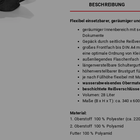
BESCHREIBUNG
Flexibel einsetzbarer, geräumiger un
geräumiger Innenbereich mit s
Dokumente
Gepäck durch seitliche Reißver
großes Frontfach bis DIN A4 m
eine optimale Ordnung von Klei
außenliegendes Flaschenfach 
längenverstellbare Schultergu
höhenverstellbarer Brustgurt f
je nach Füllhöhe flexibel mit
wasserabweisendes Obermateri
beschichtete Reißverschlüss
Volumen: 28 Liter
Maße (B x H x T): ca. 340 x 60
Material:
1. Oberstoff
100
%
Polyester
(ca. 22
2. Oberstoff
100
%
Polyamid
Futter
100
%
Polyamid