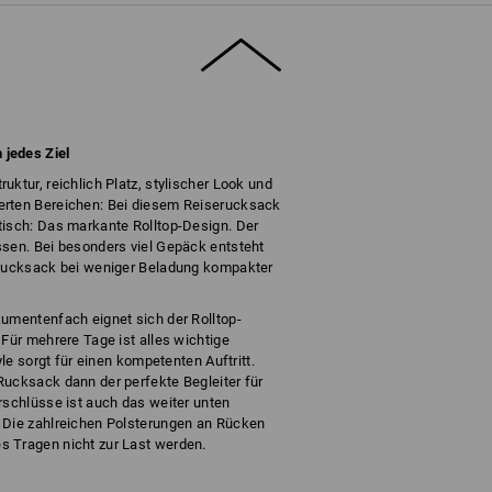
jedes Ziel
uktur, reichlich Platz, stylischer Look und
erten Bereichen: Bei diesem Reiserucksack
tisch: Das markante Rolltop-Design. Der
ssen. Bei besonders viel Gepäck entsteht
 Rucksack bei weniger Beladung kompakter
kumentenfach eignet sich der Rolltop-
 Für mehrere Tage ist alles wichtige
yle sorgt für einen kompetenten Auftritt.
Rucksack dann der perfekte Begleiter für
rschlüsse ist auch das weiter unten
 Die zahlreichen Polsterungen an Rücken
s Tragen nicht zur Last werden.