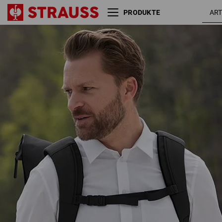
PRODUKTE
Rolltop-Rucksack
e.s.work&travel