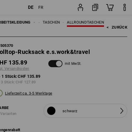
DE
FR
Stück
EN
RBEITSKLEIDUNG
ACCESSOIRES
TASCHEN
ALLROUNDTASCHEN
<   
ZURÜCK
5505370
olltop-Rucksack e.s.work&travel
HF 135.89
mit MwSt.
gl. Versandkosten
 1 Stück:
CHF 135.89
 3 Stück:
CHF 127.89
Lieferzeit ca. 3-5 Werktage
ARBE
schwarz
 Varianten
ngenrabatt