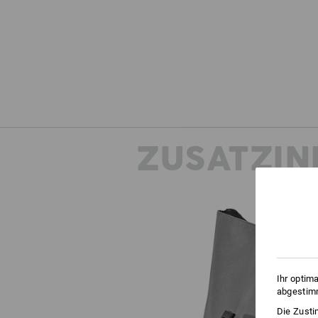
ZUSATZIN
Ihr optim
abgestimm
Die Zusti