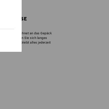
ERSCHLÜSSE
GRIFF
müssen ausgerechnet an das Gepäck
cksack ersparen Sie sich langes
ßverschlüsse bleibt alles jederzeit