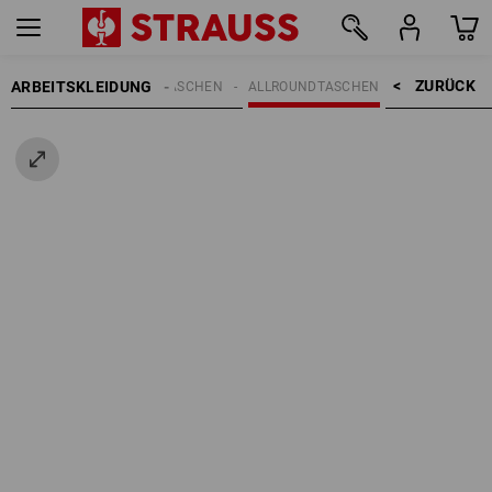
ZURÜCK    >
ARBEITSKLEIDUNG
REN
ACCESSOIRES
TASCHEN
ALLROUNDTASCHEN