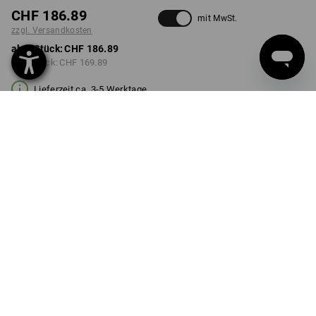
CHF 186.89
mit MwSt.
zzgl. Versandkosten
ab 1 Stück:
CHF 186.89
ab 3 Stück:
CHF 169.89
Lieferzeit ca. 3-5 Werktage
FARBE
wählen
basaltgrau / schwarz
Mengenrabatt
ab 1 Stück
ab 3 Stück
Ersparnis:
Ersparnis:
0
%/
Stück
9
%/
Stück