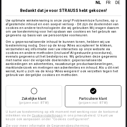
NL
FR
DE
Bedankt dat je voor STRAUSS hebt gekozen!
Uw optimale winkelervaring is onze zorg! Probleemloze functies, op u
afgestemde inhoud en een soepel verloop - Dit zijn de doeleinden van
cookies en andere technologieën die wij gebruiken.Wij vragen daarom
om uw toestemming voor het opslaan van cookies en het gebruik van
gegevens op basis van uw persoonlijke voorkeuren.
Om u gepersonaliseerde inhoud te kunnen tonen, hebben wij uw
toestemming nodig. Door op de knop 'Alles accepteren' te klikken,
verzamelen wij informatie over uw interacties op onze website via
cookies en andere methoden (inclusief AI-gestuurde procedures),
evenals gegevens uit het bestelproces. Wij gebruiken deze gegevens
met name voor de volgende doeleinden: gepersonaliseerde
aanbiedingen en advertenties, nauwkeurige productaanbevelingen,
marktonderzoek en metingen van advertenties en inhoud. Als u dit niet
wenst, kunt u zich via de knop 'Alles weigeren' ook verzetten tegen het
gebruik van dergelijke cookies en methoden.
Zakelijke klant
Particuliere klant
(prijzen excl. BTW)
(prijzen incl. BTW)
U kunt uw toestemming op elk moment met werking voor de toekomst
intrekken via de
Cookie-instellingen
in ons privacybeleid. U kunt uw
keuze ook aanpassen onder “Cookies configureren”.
Zie voor meer informatie
de Gegevensbescherming
.