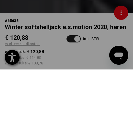
#
65638
Winter softshelljack e.s.motion 2020, heren
€ 120,88
incl. BTW
excl. verzendkosten
v.a. 1 stuk:
€ 120,88
v.a. 3 stuks:
€ 114,83
v.a. 10 stuks:
€ 108,78
Levertijd ca. 3-5 werkdagen
KLEUR
MAAT
XS
kiezen
kiezen
zwart / platina
Kwantumkorting