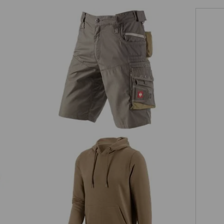
bijpassende tassen
bijpassende riem
Short e.s.motion zomer
e.s. Hoody-Sweatshirt poly cotton