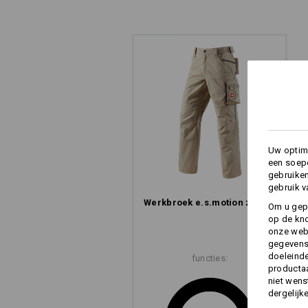
ÉÉN GREEP - KLAAR!
Uw optima
Reik met uw linkerhand in de rechter
een soepe
de handen vol hebt! De steekzakken 
gebruike
maken het gemakkelijk om over te gr
gebruik v
Werkbroek e.s.​motion zomer
Om u gep
op de kno
onze webs
gegevens 
doeleinde
functies:
productaa
niet wens
dergelijk