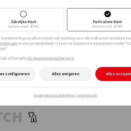
15
15
WOR
GEW
Zakelijke klant
Particuliere klant
(prijzen excl. BTW)
(prijzen incl. BTW)
+7 andere functies
+5 andere functies
Brede ri
speciaal
 toestemming op elk moment met werking voor de toekomst intrekken via
e.s.moti
stellingen
in ons privacybeleid. U kunt uw keuze ook aanpassen onder “C
ren”.
meer informatie
de Gegevensbescherming
.
es configureren
Alles weigeren
Alles accept
Alle details vergelijken
NOG MEER PLAATS
Gegevensbescherming
|
Impressum
verkrijgbare gereedschapstassen zijn de perfecte aanvulling op
en bieden meer plaats voor uw gereedschap!
TCH