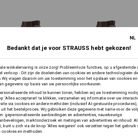
zeer slijtvast polyamide. Scheur
ritsventilatie aan beide zijde
bovenbeen- en kniegedeelte van
Materiaal:
Bovenmateriaal
65
%
Polyester
/
35
NL
Wasvoorschrift:
Bedankt dat je voor STRAUSS hebt gekozen!
Machinewas 60°C
1
/
2
Drogen in droger
Chemisch reinigen met
le winkelervaring is onze zorg! Probleemloze functies, op u afgestemde 
perchloorethyleen mogelijk
zak en andersom - handig als u
l verloop - Dit zijn de doeleinden van cookies en andere technologieën di
hebben een diepe insteek en
n.Wij vragen daarom om uw toestemming voor het opslaan van cookies en
1
ijpen.
/
3
an gegevens op basis van uw persoonlijke voorkeuren.
Winter­werkbroek e.s.​motion
Werkbroek e.s.​motion 2020
ersonaliseerde inhoud te kunnen tonen, hebben wij uw toestemming nodi
meer
!!! Seizoensartikel !!! Levering zo
2020, heren
p 'Alles accepteren' te klikken, verzamelen wij informatie over uw interact
ite via cookies en andere methoden (inclusief AI-gestuurde procedures),
uit het bestelproces. Wij gebruiken deze gegevens met name voor de vo
n: gepersonaliseerde aanbiedingen en advertenties, nauwkeurige
Dezelfde functies:
Dezelfde functies:
Personalisatie:
nbevelingen, marktonderzoek en metingen van advertenties en inhoud. Als
t, kunt u zich via de knop 'Alles weigeren' ook verzetten tegen het gebruik
e cookies en methoden.
Zelf vormgeven