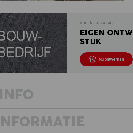
Snel & eenvoudig
EIGEN ONTW
STUK
Nu ontwerpen
INFO
INFORMATIE
WORKWEAR MET FRISSE IDEEËN
Altijd in beweging, veel bewegen: bij 
het actuele project, de volgende bou