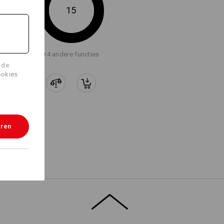
15
KERZAKKEN
OON BEVESTIGEN
+4 andere functies
emlussen met klittenband-element,
 voor directe bevestiging van de
 de
on worker zakken
ookies
eren
 uw zakken