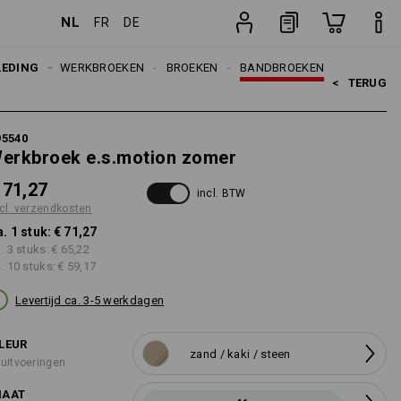
NL
FR
DE
ten
stuk
LEDING
HEREN
WERKBROEKEN
BROEKEN
BANDBROEKEN
<   
TERUG
95540
erkbroek e.s.motion zomer
 71,27
incl. BTW
cl. verzendkosten
a. 1 stuk:
€ 71,27
a. 3 stuks:
€ 65,22
a. 10 stuks:
€ 59,17
Levertijd ca. 3-5 werkdagen
LEUR
zand / kaki / steen
 uitvoeringen
AAT