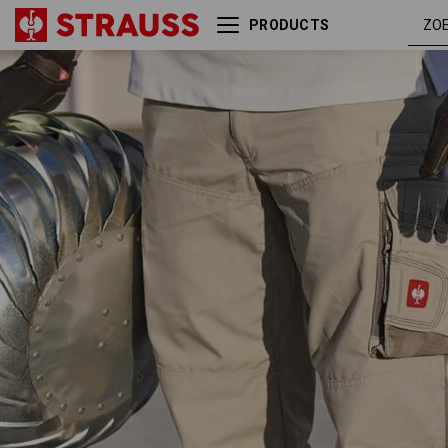
PRODUCTS
Werkbroek e.s.motion
zand /
zomer
kaki /
steen