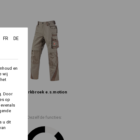
en behoren tot het verleden!
n bij de bovenbenen achter
 zeer slijtvast ripstop-materiaal
%
Katoen
(ca. 210 g/m²)
FR
DE
Niet bleken
Warm strijken
inhoud en
e wij
 het
Werkbroek e.s.​motion
g. Door
lang de voorraad strekt !!!
ies op
 evenals
lgende
Dezelfde functies:
 u dit
 van
Logoservice