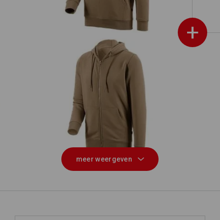
+
e.s. Hoody-Sweatjack poly cotton
meer weergeven