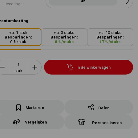
46
1 uitvoeringen
wantumkorting
v.a. 1 stuk
v.a. 3 stuks
v.a. 10 stuks
Besparingen:
Besparingen:
Besparingen:
0
%/
stuk
8
%/
stuks
17
%/
stuks
In de winkelwagen
stuk
Markeren
Delen
Vergelijken
Personaliseren