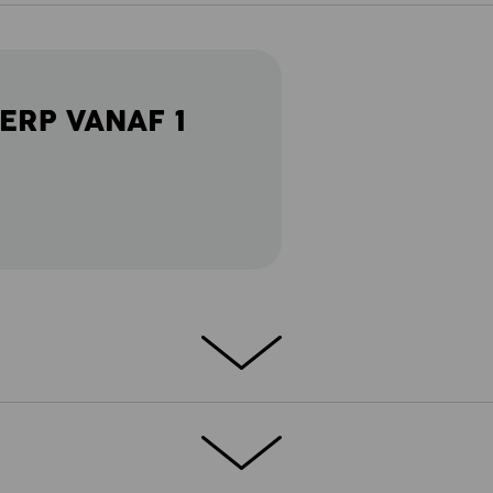
ERP VANAF 1
nijverheid draait alles om vooruitgang -
wplaats. Vooral bij hete