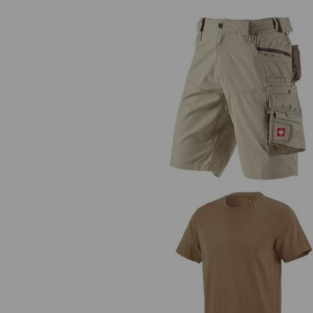
Short e.s.motion zomer
e.s. T-Shirt cotton