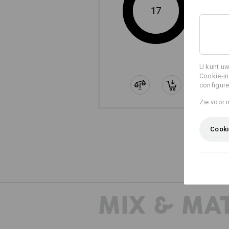
17
U kunt uw
Cookie-in
configure
Zie voor 
Cooki
De apart 
MIX & MA