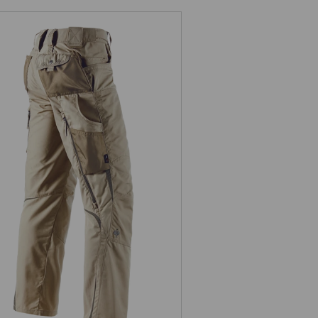
Werkbroek e.s.motion zomer