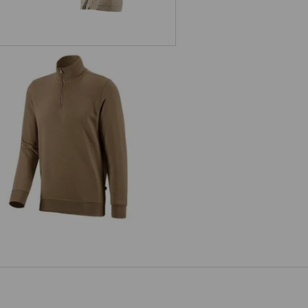
e.s. ZIP-Sweatshirt poly cotton