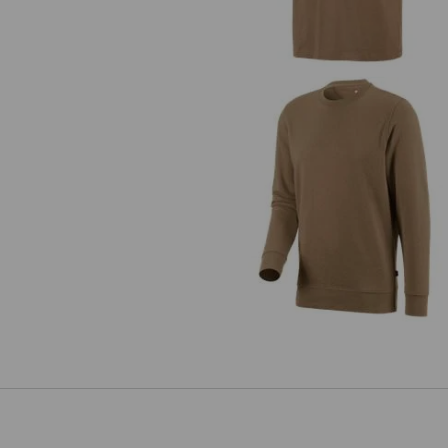
e.s. Sweatshirt poly cotton