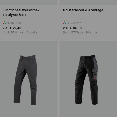
Functioneel werkbroek
Holsterbroek e.s.vintage
e.s.dynashield
9
kleuren
4
kleuren
v.a.
€ 72,48
v.a.
€ 84,58
(incl. BTW) v.a. 10 stuks
(incl. BTW) v.a. 10 stuks