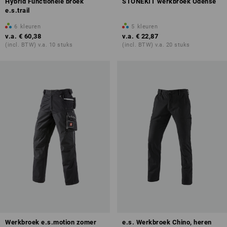
Hybrid Functionele broek
STONEKIT werkbroek Odense
e.s.trail
6
kleuren
5
kleuren
v.a.
€ 60,38
v.a.
€ 22,87
(incl. BTW) v.a. 10 stuks
(incl. BTW) v.a. 20 stuks
Werkbroek e.s.motion zomer
e.s. Werkbroek Chino, heren