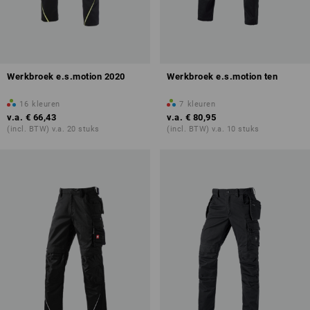
Werkbroek e.s.motion 2020
Werkbroek e.s.motion ten
16
kleuren
7
kleuren
v.a.
€ 66,43
v.a.
€ 80,95
(incl. BTW) v.a. 20 stuks
(incl. BTW) v.a. 10 stuks