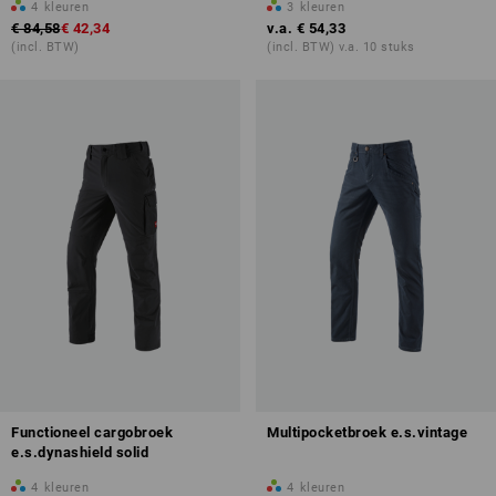
4
kleuren
3
kleuren
€ 84,58
€ 42,34
v.a.
€ 54,33
(incl. BTW)
(incl. BTW) v.a. 10 stuks
Functioneel cargobroek
Multipocketbroek e.s.vintage
e.s.dynashield solid
4
kleuren
4
kleuren