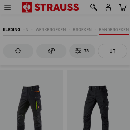
73
KLEDING
HEREN
WERKBROEKEN
BROEKEN
BANDBROEKEN
73