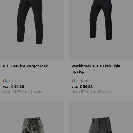
e.s. Service-cargobroek
Werkbroek e.s.t:aktik light
ripstop
1
kleur
4
kleuren
v.a.
€ 60,38
v.a.
€ 54,33
(incl. BTW) v.a. 10 stuks
(incl. BTW) v.a. 10 stuks