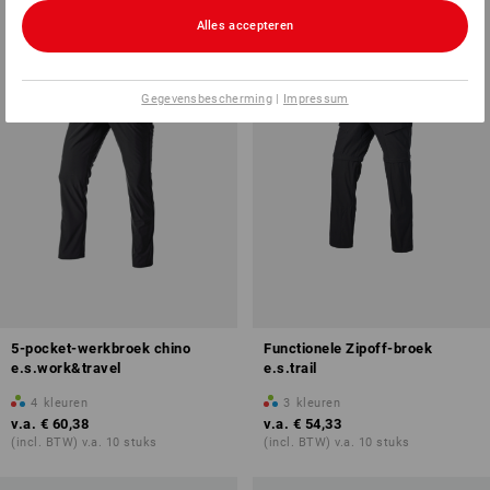
Alles accepteren
Gegevensbescherming
|
Impressum
5-pocket-werkbroek chino
Functionele Zipoff-broek
e.s.work&travel
e.s.trail
4
kleuren
3
kleuren
v.a.
€ 60,38
v.a.
€ 54,33
(incl. BTW) v.a. 10 stuks
(incl. BTW) v.a. 10 stuks