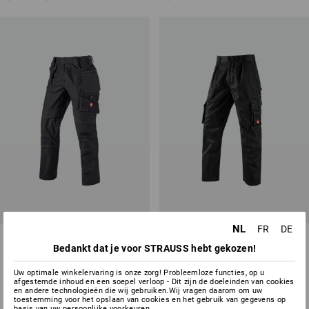
NL
FR
DE
Werkbroek e.s.roughtough tool-
Cargobroek
Bedankt dat je voor STRAUSS hebt gekozen!
pouch
1
kleur
4
kleuren
Uw optimale winkelervaring is onze zorg! Probleemloze functies, op u
afgestemde inhoud en een soepel verloop - Dit zijn de doeleinden van cookies
v.a.
€ 80,95
v.a.
€ 43,44
en andere technologieën die wij gebruiken.Wij vragen daarom om uw
(incl. BTW) v.a. 10 stuks
(incl. BTW) v.a. 20 stuks
toestemming voor het opslaan van cookies en het gebruik van gegevens op
basis van uw persoonlijke voorkeuren.