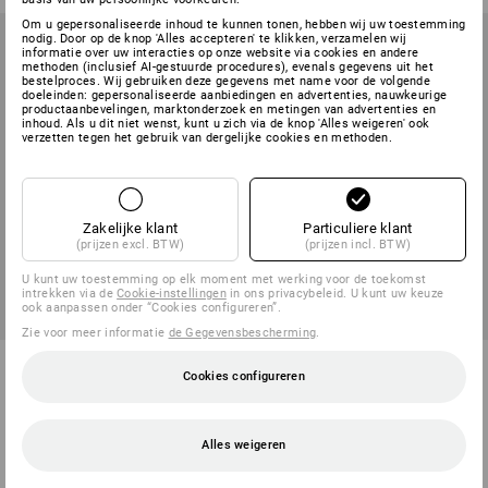
Om u gepersonaliseerde inhoud te kunnen tonen, hebben wij uw toestemming
nodig. Door op de knop 'Alles accepteren' te klikken, verzamelen wij
informatie over uw interacties op onze website via cookies en andere
methoden (inclusief AI-gestuurde procedures), evenals gegevens uit het
bestelproces. Wij gebruiken deze gegevens met name voor de volgende
doeleinden: gepersonaliseerde aanbiedingen en advertenties, nauwkeurige
productaanbevelingen, marktonderzoek en metingen van advertenties en
inhoud. Als u dit niet wenst, kunt u zich via de knop 'Alles weigeren' ook
verzetten tegen het gebruik van dergelijke cookies en methoden.
Zakelijke klant
Particuliere klant
(prijzen excl. BTW)
(prijzen incl. BTW)
U kunt uw toestemming op elk moment met werking voor de toekomst
intrekken via de
Cookie-instellingen
in ons privacybeleid. U kunt uw keuze
ook aanpassen onder “Cookies configureren”.
Zie voor meer informatie
de Gegevensbescherming
.
Winterwerkbroek e.s.motion
Werkbroek e.s.classic
Cookies configureren
2020, heren
12
kleuren
8
kleuren
v.a.
€ 78,53
v.a.
€ 37,39
Alles weigeren
(incl. BTW) v.a. 10 stuks
(incl. BTW) v.a. 20 stuks