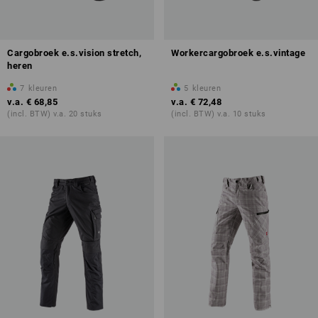
Cargobroek e.s.vision stretch,
Workercargobroek e.s.vintage
heren
7
kleuren
5
kleuren
v.a.
€ 68,85
v.a.
€ 72,48
(incl. BTW) v.a. 20 stuks
(incl. BTW) v.a. 10 stuks