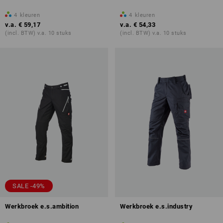
4
kleuren
4
kleuren
v.a.
€ 59,17
v.a.
€ 54,33
(incl. BTW) v.a. 10 stuks
(incl. BTW) v.a. 10 stuks
SALE -49%
Werkbroek e.s.ambition
Werkbroek e.s.industry