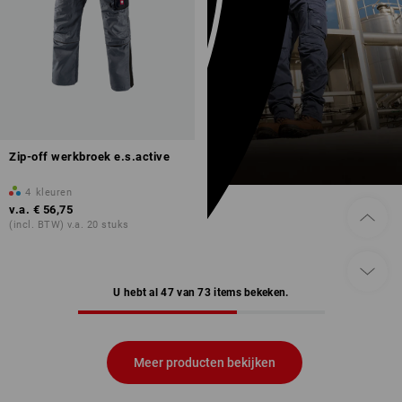
Zip-off werkbroek e.s.active
4
kleuren
v.a.
€ 56,75
(incl. BTW) v.a. 20 stuks
U hebt al 47 van 73 items bekeken.
Meer producten bekijken