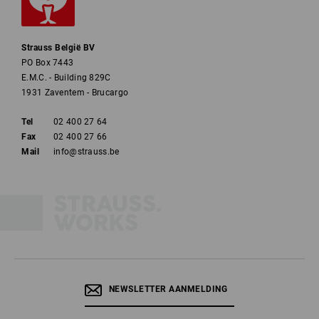
Strauss België BV
PO Box 7443
E.M.C. - Building 829C
1931 Zaventem - Brucargo
Tel
02 400 27 64
Fax
02 400 27 66
Mail
info@strauss.be
NEWSLETTER AANMELDING