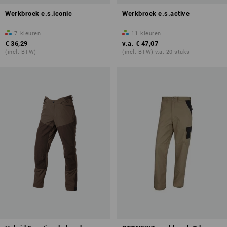
Werkbroek e.s.iconic
Werkbroek e.s.active
7
kleuren
11
kleuren
€ 36,29
v.a.
€ 47,07
(incl. BTW)
(incl. BTW) v.a. 20 stuks