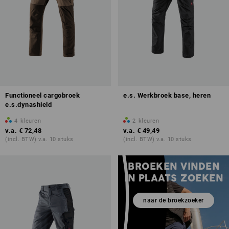
Functioneel cargobroek
e.s. Werkbroek base, heren
e.s.dynashield
4
kleuren
2
kleuren
v.a.
€ 72,48
v.a.
€ 49,49
(incl. BTW) v.a. 10 stuks
(incl. BTW) v.a. 10 stuks
BROEKEN VINDEN
IN PLAATS ZOEKEN
naar de broekzoeker