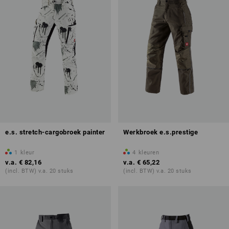
e.s. stretch-cargobroek painter
Werkbroek e.s.prestige
1
kleur
4
kleuren
v.a.
€ 82,16
v.a.
€ 65,22
(incl. BTW) v.a. 20 stuks
(incl. BTW) v.a. 20 stuks