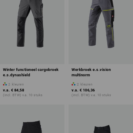
Winter functioneel cargobroek
Werkbroek e.s.vision
e.s.dynashield
multinorm
2
kleuren
2
kleuren
v.a.
€ 84,58
v.a.
€ 106,36
(incl. BTW) v.a. 10 stuks
(incl. BTW) v.a. 10 stuks