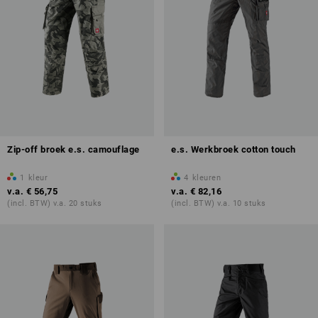
Zip-off broek e.s. camouflage
e.s. Werkbroek cotton touch
1
kleur
4
kleuren
v.a.
€ 56,75
v.a.
€ 82,16
(incl. BTW) v.a. 20 stuks
(incl. BTW) v.a. 10 stuks