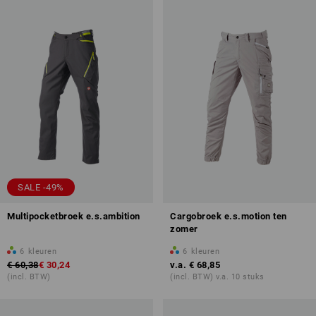
SALE -49%
Multipocketbroek e.s.ambition
Cargobroek e.s.motion ten
zomer
6
kleuren
6
kleuren
€ 60,38
€ 30,24
v.a.
€ 68,85
(incl. BTW)
(incl. BTW) v.a. 10 stuks