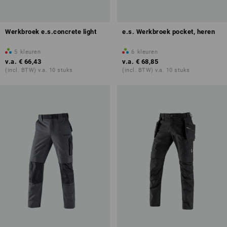
Werkbroek e.s.concrete light
e.s. Werkbroek pocket, heren
5
kleuren
6
kleuren
v.a.
€ 66,43
v.a.
€ 68,85
(incl. BTW) v.a. 10 stuks
(incl. BTW) v.a. 10 stuks