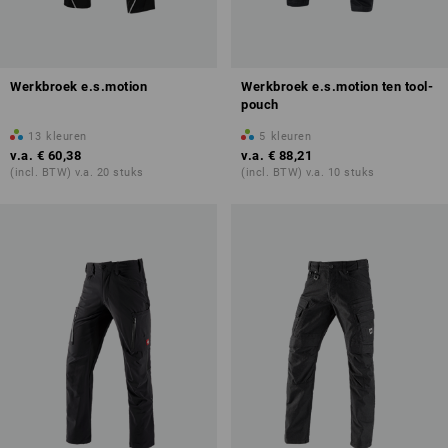
Werkbroek e.s.motion
Werkbroek e.s.motion ten tool-
pouch
13
kleuren
5
kleuren
v.a.
€ 60,38
v.a.
€ 88,21
(incl. BTW) v.a. 20 stuks
(incl. BTW) v.a. 10 stuks