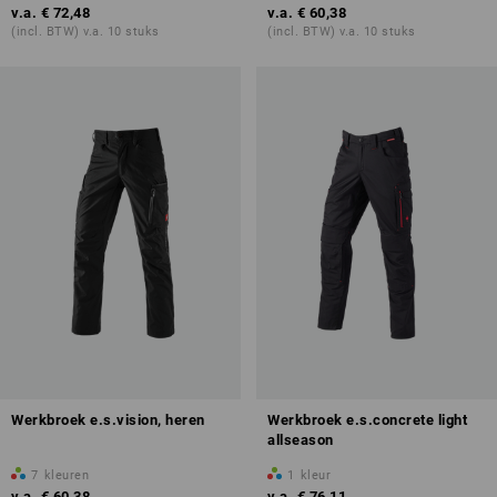
v.a.
€ 72,48
v.a.
€ 60,38
(incl. BTW) v.a. 10 stuks
(incl. BTW) v.a. 10 stuks
Werkbroek e.s.vision, heren
Werkbroek e.s.concrete light
allseason
7
kleuren
1
kleur
v.a.
€ 60,38
v.a.
€ 76,11