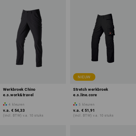
NIEUW
Werkbroek Chino
Stretch werkbroek
e.s.work&travel
e.s.line.core
4
kleuren
5
kleuren
v.a.
€ 54,33
v.a.
€ 51,91
(incl. BTW) v.a. 10 stuks
(incl. BTW) v.a. 10 stuks