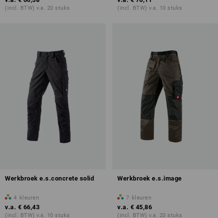
(incl. BTW) v.a. 20 stuks
(incl. BTW) v.a. 10 stuks
Werkbroek e.s.concrete solid
Werkbroek e.s.image
4
kleuren
7
kleuren
v.a.
€ 66,43
v.a.
€ 45,86
(incl. BTW) v.a. 10 stuks
(incl. BTW) v.a. 20 stuks