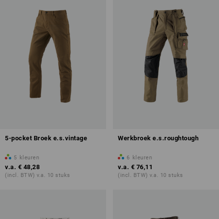
5-pocket Broek e.s.vintage
Werkbroek e.s.roughtough
5
kleuren
6
kleuren
v.a.
€ 48,28
v.a.
€ 76,11
(incl. BTW) v.a. 10 stuks
(incl. BTW) v.a. 10 stuks