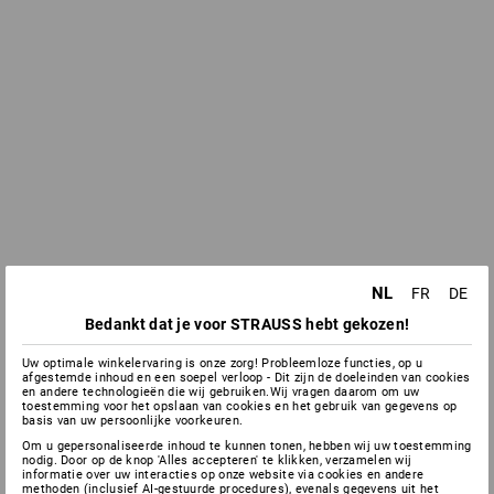
NL
FR
DE
Bedankt dat je voor STRAUSS hebt gekozen!
Uw optimale winkelervaring is onze zorg! Probleemloze functies, op u
afgestemde inhoud en een soepel verloop - Dit zijn de doeleinden van cookies
en andere technologieën die wij gebruiken.Wij vragen daarom om uw
toestemming voor het opslaan van cookies en het gebruik van gegevens op
basis van uw persoonlijke voorkeuren.
Om u gepersonaliseerde inhoud te kunnen tonen, hebben wij uw toestemming
nodig. Door op de knop 'Alles accepteren' te klikken, verzamelen wij
informatie over uw interacties op onze website via cookies en andere
methoden (inclusief AI-gestuurde procedures), evenals gegevens uit het