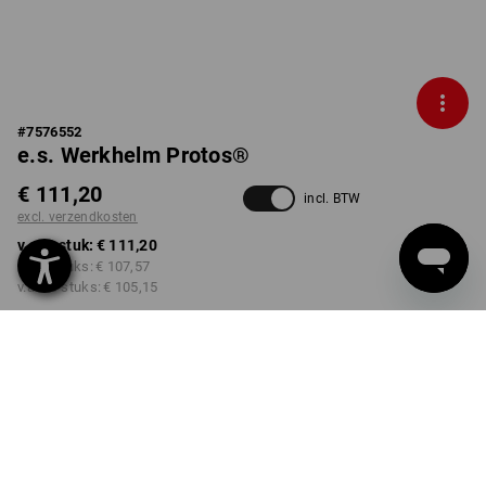
#
7576552
e.s. Werkhelm Protos®
€ 111,20
incl. BTW
excl. verzendkosten
v.a. 1 stuk:
€ 111,20
v.a. 3 stuks:
€ 107,57
v.a. 10 stuks:
€ 105,15
Levertijd ca. 3-5 werkdagen
KLEUR
kiezen
blauw / gentiaanblauw