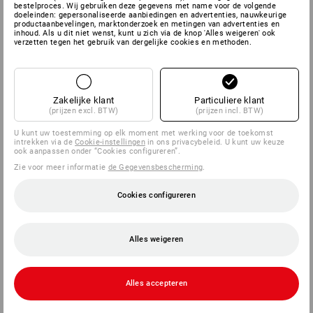
bestelproces. Wij gebruiken deze gegevens met name voor de volgende
doeleinden: gepersonaliseerde aanbiedingen en advertenties, nauwkeurige
productaanbevelingen, marktonderzoek en metingen van advertenties en
inhoud. Als u dit niet wenst, kunt u zich via de knop 'Alles weigeren' ook
verzetten tegen het gebruik van dergelijke cookies en methoden.
Zakelijke klant
Particuliere klant
(prijzen excl. BTW)
(prijzen incl. BTW)
U kunt uw toestemming op elk moment met werking voor de toekomst
intrekken via de
Cookie-instellingen
in ons privacybeleid. U kunt uw keuze
ook aanpassen onder “Cookies configureren”.
Zie voor meer informatie
de Gegevensbescherming
.
Cookies configureren
Alles weigeren
Alles accepteren