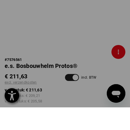
#
7576561
e.s. Bosbouwhelm Protos®
€ 211,63
incl. BTW
excl. verzendkosten
v.a. 1 stuk:
€ 211,63
v.a. 3 stuks:
€ 209,21
v.a. 10 stuks:
€ 205,58
Levertijd ca. 3-5 werkdagen
KLEUR