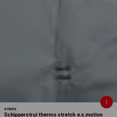
#
78035
Schipperstrui thermo stretch e.s.motion