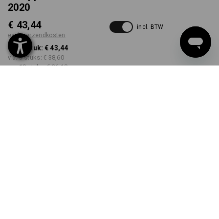
2020
€ 43,44
incl. BTW
excl. verzendkosten
v.a. 1 stuk:
€ 43,44
v.a. 3 stuks:
€ 38,60
v.a. 10 stuks:
€ 36,18
Levertijd ca. 3-5 werkdagen
KLEUR
MAAT
S
kiezen
kiezen
zeeblauw / platina
Kwantumkorting
v.a. 1 stuk
v.a. 3 stuks
v.a. 10 stuks
Besparingen:
Besparingen:
Besparingen:
0
%/
stuk
11
%/
stuks
17
%/
stuks