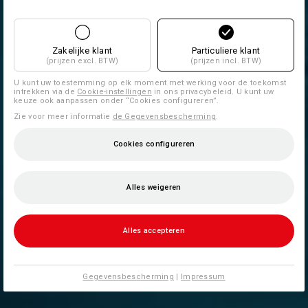
Zakelijke klant
Particuliere klant
(prijzen excl. BTW)
(prijzen incl. BTW)
U kunt uw toestemming op elk moment met werking voor de toekomst
intrekken via de
Cookie-instellingen
in ons privacybeleid. U kunt uw
keuze ook aanpassen onder “Cookies configureren”.
Zie voor meer informatie
de Gegevensbescherming
.
Cookies configureren
Alles weigeren
Alles accepteren
Gegevensbescherming
|
Impressum