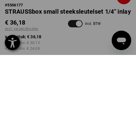
#
5506177
STRAUSSbox small steeksleutelset 1/4" inlay
€ 36,18
incl. BTW
excl. verzendkosten
v.a. 1 stuk:
€ 36,18
v.a. 2 stuks:
€ 30,13
v.a. 6 stuks:
€ 24,08
Levertijd ca. 3-5 werkdagen
Kwantumkorting
v.a. 1 stuk
v.a. 2 stuks
v.a. 6 stuks
Besparingen:
Besparingen:
Besparingen:
0
%/
stuk
17
%/
stuks
33
%/
stuks
stuk