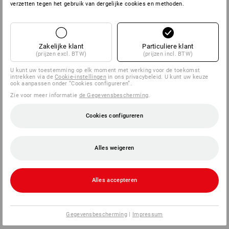
verzetten tegen het gebruik van dergelijke cookies en methoden.
Zakelijke klant
Particuliere klant
(prijzen excl. BTW)
(prijzen incl. BTW)
U kunt uw toestemming op elk moment met werking voor de toekomst
intrekken via de
Cookie-instellingen
in ons privacybeleid. U kunt uw keuze
ook aanpassen onder “Cookies configureren”.
Zie voor meer informatie
de Gegevensbescherming
.
Cookies configureren
Alles weigeren
Alles accepteren
Gegevensbescherming
|
Impressum