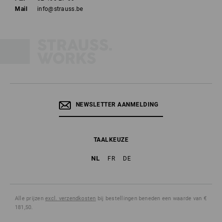
Mail
info@strauss.be
NEWSLETTER AANMELDING
TAALKEUZE
NL
FR
DE
Alle prijzen
excl. verzendkosten
bij bestellingen beneden een waarde van €
181,50.