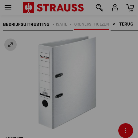
TERUG    >
BEDRIJFSUITRUSTING
ORBENODIGDHEDEN
ORGANISATIE
ORDNERS | HULZEN