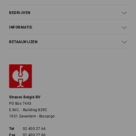
BEDRIJVEN
INFORMATIE
BETAALWIJZEN
Strauss België BV
PO Box 7443
E.M.C. - Building 829C
1931 Zaventem - Brucargo
Tel
02 400 27 64
Fax
02 400 27 66