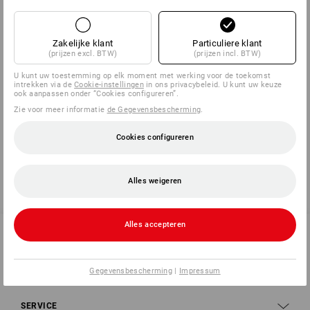
beschermrand
Rugbreedte: 80 mm
10 jaar garantie
Zakelijke klant
Particuliere klant
(prijzen excl. BTW)
(prijzen incl. BTW)
U kunt uw toestemming op elk moment met werking voor de toekomst
intrekken via de
Cookie-instellingen
in ons privacybeleid. U kunt uw keuze
ook aanpassen onder “Cookies configureren”.
Informatie van de fabrikant:
Falken GmbH | Am Bahnhof 5 | DE
03185 Peitz | info@falken.eu
Zie voor meer informatie
de Gegevensbescherming
.
Cookies configureren
Alles weigeren
Alles accepteren
SERVICE 02 400 27 64
Gegevensbescherming
|
Impressum
SERVICE