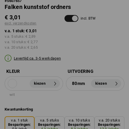
#
5607657
Falken kunststof ordners
€ 3,01
incl. BTW
excl. verzendkosten
v.a. 1 stuk:
€ 3,01
v.a. 5 stuks:
€ 2,89
v.a. 10 stuks:
€ 2,77
v.a. 20 stuks:
€ 2,65
Levertijd ca. 3-5 werkdagen
KLEUR
UITVOERING
80mm
kiezen
kiezen
wit
Kwantumkorting
v.a. 1 stuk
v.a. 5 stuks
v.a. 10 stuks
v.a. 20 stuks
Besparingen:
Besparingen:
Besparingen:
Besparingen:
0
%/
stuk
4
%/
stuks
8
%/
stuks
12
%/
stuks