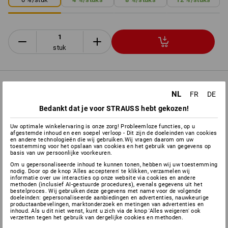
stuk
PRODUKT INFO
NL
FR
DE
Bedankt dat je voor STRAUSS hebt gekozen!
BESCHRIJVING
Uw optimale winkelervaring is onze zorg! Probleemloze functies, op u
afgestemde inhoud en een soepel verloop - Dit zijn de doeleinden van cookies
en andere technologieën die wij gebruiken.Wij vragen daarom om uw
DIN A4-ordner
toestemming voor het opslaan van cookies en het gebruik van gegevens op
extreem duurzaam door goed in de hand liggend generfd
basis van uw persoonlijke voorkeuren.
polypropyleen-folie
Om u gepersonaliseerde inhoud te kunnen tonen, hebben wij uw toestemming
nodig. Door op de knop 'Alles accepteren' te klikken, verzamelen wij
makkelijk afwisbaar, ideaal voor werkplaatsen en industriële
informatie over uw interacties op onze website via cookies en andere
bedrijven
methoden (inclusief AI-gestuurde procedures), evenals gegevens uit het
bestelproces. Wij gebruiken deze gegevens met name voor de volgende
met etiketvenster
doeleinden: gepersonaliseerde aanbiedingen en advertenties, nauwkeurige
kwaliteits-hefboommechanisme met functioneringsgarantie
productaanbevelingen, marktonderzoek en metingen van advertenties en
inhoud. Als u dit niet wenst, kunt u zich via de knop 'Alles weigeren' ook
vingergreep en openingen voor de beugelsluiting
verzetten tegen het gebruik van dergelijke cookies en methoden.
hoogglanzend vernikkeld