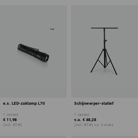
e.s. LED-zaklamp L70
Schijnwerper-statief
1
variant
1
variant
€ 11,98
v.a.
€ 48,28
(incl. BTW)
(incl. BTW) v.a. 4 stuks