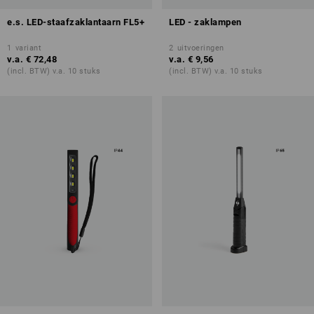
e.s. LED-staafzaklantaarn FL5+
LED - zaklampen
1
variant
2
uitvoeringen
v.a.
€ 72,48
v.a.
€ 9,56
(incl. BTW) v.a. 10 stuks
(incl. BTW) v.a. 10 stuks