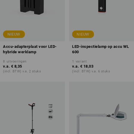
NIEUW
NIEUW
Accu-adapterplaat voor LED-
LED-inspectielamp op accu WL
hybride werklamp
600
8
uitvoeringen
1
variant
v.a.
€ 8,35
v.a.
€ 18,03
(incl. BTW) v.a. 2 stuks
(incl. BTW) v.a. 6 stuks