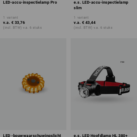
LED-accu-inspectielamp Pro
e.s. LED-accu-inspectielamp
slim
1
variant
1
variant
v.a.
€ 33,76
v.a.
€ 43,44
(incl. BTW) v.a. 6 stuks
(incl. BTW) v.a. 6 stuks
LED -bouwwaarschuwingslicht
e.s. LED Hoofdlamp HL 380+