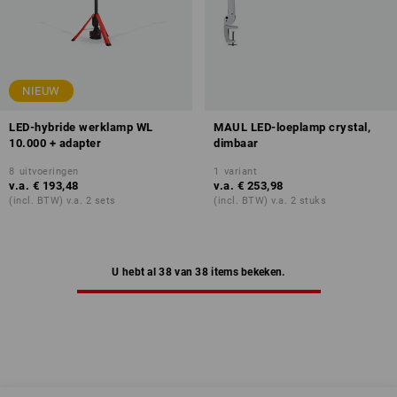
NIEUW
LED-hybride werklamp WL
MAUL LED-loeplamp crystal,
10.000 + adapter
dimbaar
8
uitvoeringen
1
variant
v.a.
€ 193,48
v.a.
€ 253,98
(incl. BTW) v.a. 2 sets
(incl. BTW) v.a. 2 stuks
U hebt al 38 van 38 items bekeken.