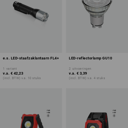
e.s. LED-staafzaklantaarn FL4+
LED-reflectorlamp GU10
1
variant
2
uitvoeringen
v.a.
€ 42,23
v.a.
€ 3,39
(incl. BTW) v.a. 10 stuks
(incl. BTW) v.a. 4 stuks