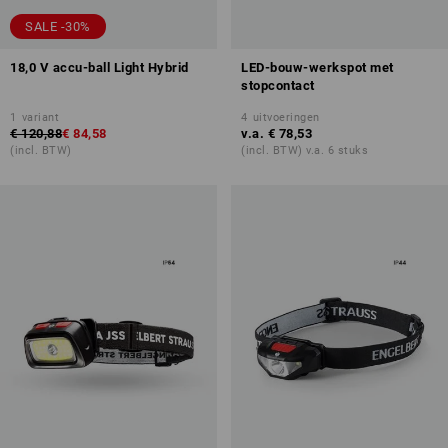
SALE -30%
18,0 V accu-ball Light Hybrid
LED-bouw-werkspot met
stopcontact
1
variant
4
uitvoeringen
€ 120,88
€ 84,58
v.a.
€ 78,53
(incl. BTW)
(incl. BTW) v.a. 6 stuks