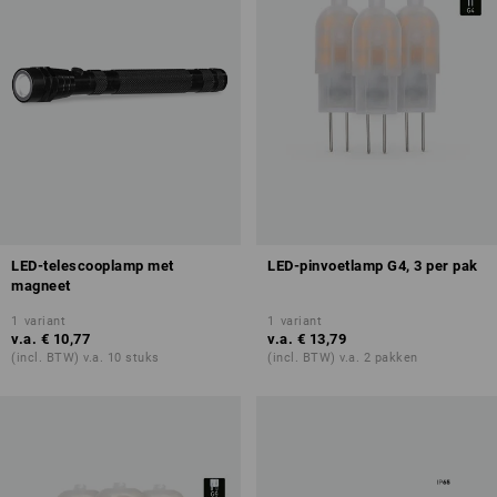
LED-telescooplamp met
LED-pinvoetlamp G4, 3 per pak
magneet
1
variant
1
variant
v.a.
€ 10,77
v.a.
€ 13,79
(incl. BTW) v.a. 10 stuks
(incl. BTW) v.a. 2 pakken