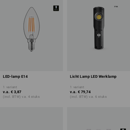
LED-lamp E14
Licht Lamp LED Werklamp
1
variant
1
variant
v.a.
€ 3,87
v.a.
€ 79,74
(incl. BTW) v.a. 4 stuks
(incl. BTW) v.a. 6 stuks