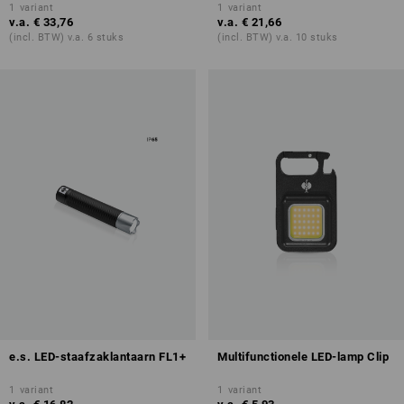
1
variant
1
variant
v.a.
€ 33,76
v.a.
€ 21,66
(incl. BTW) v.a. 6 stuks
(incl. BTW) v.a. 10 stuks
e.s. LED-staafzaklantaarn FL1+
Multifunctionele LED-lamp Clip
1
variant
1
variant