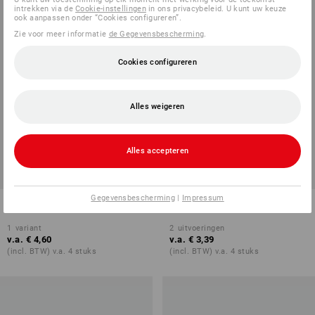
intrekken via de
Cookie-instellingen
in ons privacybeleid. U kunt uw keuze
ook aanpassen onder “Cookies configureren”.
Zie voor meer informatie
de Gegevensbescherming
.
Cookies configureren
Alles weigeren
Alles accepteren
Gegevensbescherming
|
Impressum
LED-reflectorlamp GU5.3
LED-lamp E27
1
variant
2
uitvoeringen
v.a.
€ 4,60
v.a.
€ 3,39
(incl. BTW) v.a. 4 stuks
(incl. BTW) v.a. 4 stuks