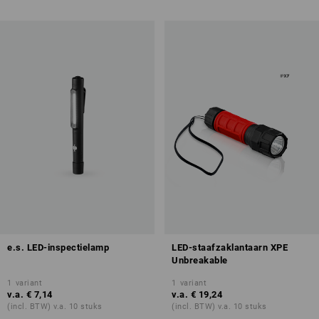
e.s. LED-inspectielamp
LED-staafzaklantaarn XPE
Unbreakable
1
variant
1
variant
v.a.
€ 7,14
v.a.
€ 19,24
(incl. BTW) v.a. 10 stuks
(incl. BTW) v.a. 10 stuks