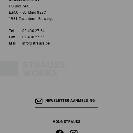
Strauss België BV
PO Box 7443
E.M.C. - Building 829C
1931 Zaventem - Brucargo
Tel
02 400 27 64
Fax
02 400 27 66
Mail
info@strauss.be
NEWSLETTER AANMELDING
VOLG STRAUSS