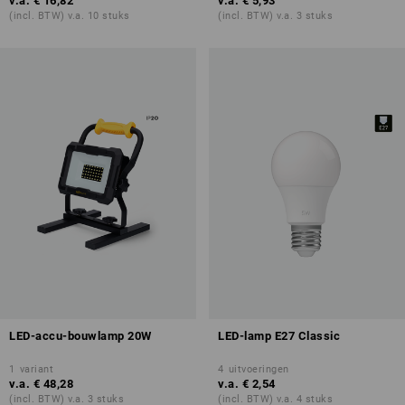
v.a.
€ 16,82
v.a.
€ 5,93
(incl. BTW) v.a. 10 stuks
(incl. BTW) v.a. 3 stuks
LED-accu-bouwlamp 20W
LED-lamp E27 Classic
1
variant
4
uitvoeringen
v.a.
€ 48,28
v.a.
€ 2,54
(incl. BTW) v.a. 3 stuks
(incl. BTW) v.a. 4 stuks