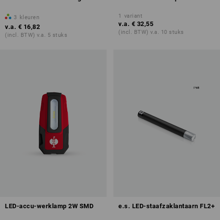
1
variant
3
kleuren
v.a.
€ 32,55
v.a.
€ 16,82
(incl. BTW) v.a. 10 stuks
(incl. BTW) v.a. 5 stuks
LED-accu-werklamp 2W SMD
e.s. LED-staafzaklantaarn FL2+