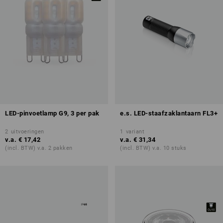
LED-pinvoetlamp G9, 3 per pak
e.s. LED-staafzaklantaarn FL3+
2
uitvoeringen
1
variant
v.a.
€ 17,42
v.a.
€ 31,34
(incl. BTW) v.a. 2 pakken
(incl. BTW) v.a. 10 stuks