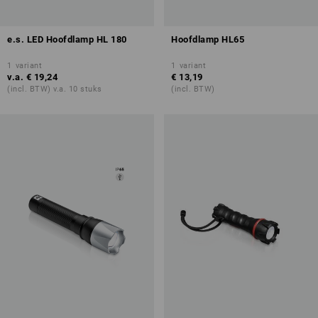
e.s. LED Hoofdlamp HL 180
Hoofdlamp HL65
1
variant
1
variant
v.a.
€ 19,24
€ 13,19
(incl. BTW) v.a. 10 stuks
(incl. BTW)