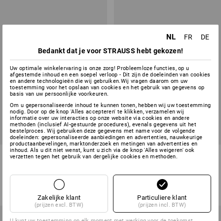
NL
FR
DE
Bedankt dat je voor STRAUSS hebt gekozen!
Uw optimale winkelervaring is onze zorg! Probleemloze functies, op u
afgestemde inhoud en een soepel verloop - Dit zijn de doeleinden van cookies
en andere technologieën die wij gebruiken.Wij vragen daarom om uw
toestemming voor het opslaan van cookies en het gebruik van gegevens op
basis van uw persoonlijke voorkeuren.
Om u gepersonaliseerde inhoud te kunnen tonen, hebben wij uw toestemming
nodig. Door op de knop 'Alles accepteren' te klikken, verzamelen wij
informatie over uw interacties op onze website via cookies en andere
methoden (inclusief AI-gestuurde procedures), evenals gegevens uit het
bestelproces. Wij gebruiken deze gegevens met name voor de volgende
doeleinden: gepersonaliseerde aanbiedingen en advertenties, nauwkeurige
productaanbevelingen, marktonderzoek en metingen van advertenties en
inhoud. Als u dit niet wenst, kunt u zich via de knop 'Alles weigeren' ook
LED-lamp E14 Globe
LED-lamp E14
verzetten tegen het gebruik van dergelijke cookies en methoden.
1
variant
1
variant
v.a.
€ 2,54
v.a.
€ 2,54
(incl. BTW) v.a. 4 stuks
(incl. BTW) v.a. 4 stuks
Zakelijke klant
Particuliere klant
(prijzen excl. BTW)
(prijzen incl. BTW)
U kunt uw toestemming op elk moment met werking voor de toekomst