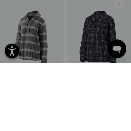
SALE -40%
SALE -41%
Beschikbare maten
Beschikbare maten
Fleece hoody tie-dye
e.s. Geruite pyjamashirt,
e.s.motion ten, dames
dames
2
kleuren
2
kleuren
€ 24,19
€ 14,51
€ 20,56
€ 12,09
(incl. BTW)
(incl. BTW)