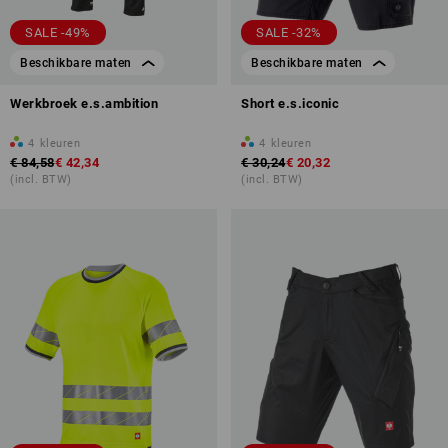
SALE -49%
SALE -32%
Beschikbare maten
Beschikbare maten
Werkbroek e.s.ambition
Short e.s.iconic
4
kleuren
4
kleuren
€ 84,58
€ 42,34
€ 30,24
€ 20,32
(incl. BTW)
(incl. BTW)