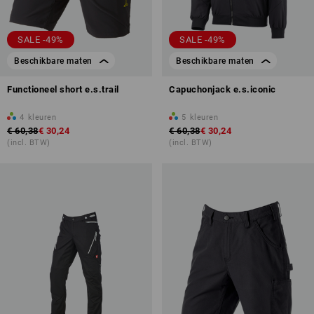
SALE -49%
SALE -49%
Beschikbare maten
Beschikbare maten
Functioneel short e.s.trail
Capuchonjack e.s.iconic
4
kleuren
5
kleuren
€ 60,38
€ 30,24
€ 60,38
€ 30,24
(incl. BTW)
(incl. BTW)