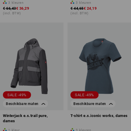
3
kleuren
3
kleuren
€ 66,43
€ 36,29
€ 44,65
€ 24,19
(incl. BTW)
(incl. BTW)
SALE -49%
SALE -49%
Beschikbare maten
Beschikbare maten
Winterjack e.s.trail pure,
T-shirt e.s.iconic works, dames
dames
1
kleur
3
kleuren