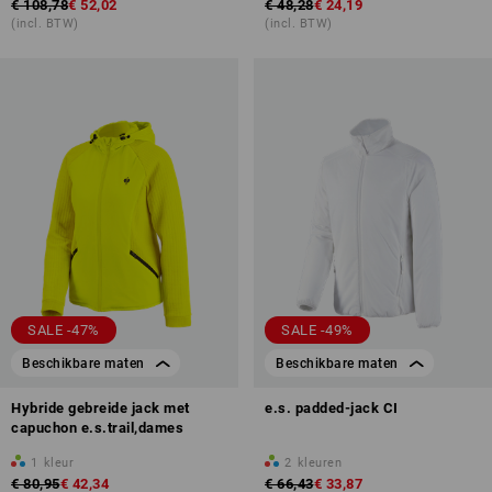
€ 108,78
€ 52,02
€ 48,28
€ 24,19
(incl. BTW)
(incl. BTW)
SALE -47%
SALE -49%
Beschikbare maten
Beschikbare maten
Hybride gebreide jack met
e.s. padded-jack CI
capuchon e.s.trail,dames
1
kleur
2
kleuren
€ 80,95
€ 42,34
€ 66,43
€ 33,87