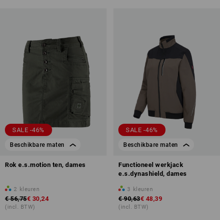
SALE -46%
SALE -46%
Beschikbare maten
Beschikbare maten
Rok e.s.motion ten, dames
Functioneel werkjack
e.s.dynashield, dames
2
kleuren
3
kleuren
€ 56,75
€ 30,24
€ 90,63
€ 48,39
(incl. BTW)
(incl. BTW)