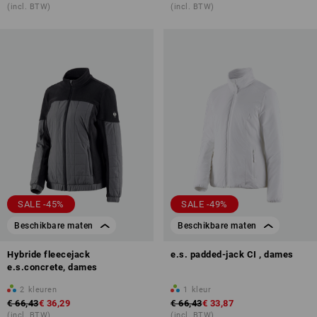
(incl. BTW)
(incl. BTW)
SALE -45%
SALE -49%
Beschikbare maten
Beschikbare maten
Hybride fleecejack
e.s. padded-jack CI , dames
e.s.concrete, dames
2
kleuren
1
kleur
€ 66,43
€ 36,29
€ 66,43
€ 33,87
(incl. BTW)
(incl. BTW)