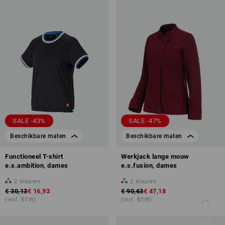
SALE -43%
SALE -47%
Beschikbare maten
Beschikbare maten
Functioneel T-shirt
Werkjack lange mouw
e.s.ambition, dames
e.s.fusion, dames
2
kleuren
2
kleuren
€ 30,13
€ 16,93
€ 90,63
€ 47,18
(incl. BTW)
(incl. BTW)