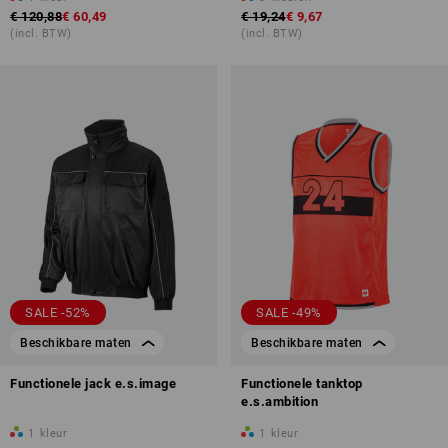
€ 120,88
€ 60,49
€ 19,24
€ 9,67
(incl. BTW)
(incl. BTW)
SALE -52%
SALE -49%
Beschikbare maten
Beschikbare maten
Functionele jack e.s.image
Functionele tanktop
e.s.ambition
1
kleur
1
kleur