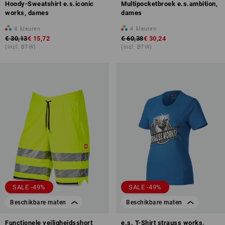
Hoody-Sweatshirt e.s.iconic
Multipocketbroek e.s.ambition,
works, dames
dames
4
kleuren
4
kleuren
€ 30,13
€ 15,72
€ 60,38
€ 30,24
(incl. BTW)
(incl. BTW)
SALE -49%
SALE -49%
Beschikbare maten
Beschikbare maten
Functionele veiligheidsshort
e.s. T-Shirt strauss works,