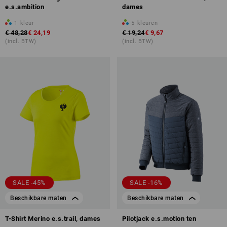
e.s.ambition
dames
1
kleur
5
kleuren
€ 48,28
€ 24,19
€ 19,24
€ 9,67
(incl. BTW)
(incl. BTW)
SALE -45%
SALE -16%
Beschikbare maten
Beschikbare maten
T-Shirt Merino e.s.trail, dames
Pilotjack e.s.motion ten