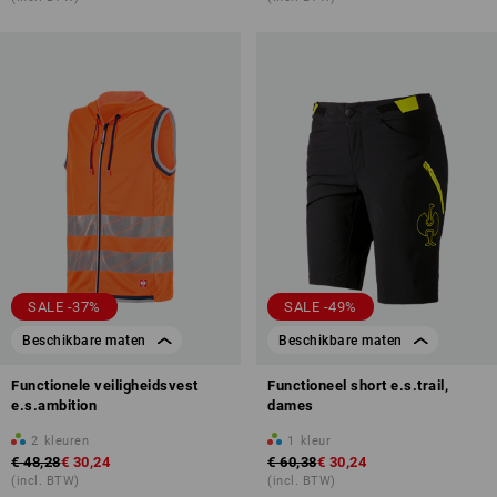
SALE -37%
SALE -49%
Beschikbare maten
Beschikbare maten
Functionele veiligheidsvest
Functioneel short e.s.trail,
e.s.ambition
dames
2
kleuren
1
kleur
€ 48,28
€ 30,24
€ 60,38
€ 30,24
(incl. BTW)
(incl. BTW)