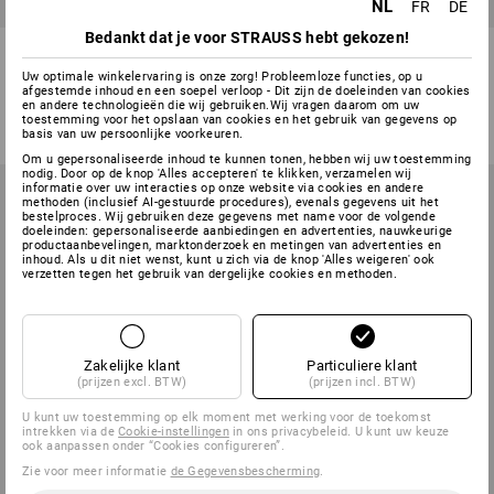
Beschikbare maten
Beschikbare maten
NL
FR
DE
Bedankt dat je voor STRAUSS hebt gekozen!
Multipocketbroek e.s.ambition
e.s. T-Shirt denim workwear
Uw optimale winkelervaring is onze zorg! Probleemloze functies, op u
afgestemde inhoud en een soepel verloop - Dit zijn de doeleinden van cookies
5
kleuren
2
kleuren
en andere technologieën die wij gebruiken.Wij vragen daarom om uw
€ 60,38
€ 30,24
€ 19,97
€ 10,15
toestemming voor het opslaan van cookies en het gebruik van gegevens op
(incl. BTW)
(incl. BTW)
basis van uw persoonlijke voorkeuren.
Om u gepersonaliseerde inhoud te kunnen tonen, hebben wij uw toestemming
nodig. Door op de knop 'Alles accepteren' te klikken, verzamelen wij
informatie over uw interacties op onze website via cookies en andere
methoden (inclusief AI-gestuurde procedures), evenals gegevens uit het
bestelproces. Wij gebruiken deze gegevens met name voor de volgende
doeleinden: gepersonaliseerde aanbiedingen en advertenties, nauwkeurige
productaanbevelingen, marktonderzoek en metingen van advertenties en
inhoud. Als u dit niet wenst, kunt u zich via de knop 'Alles weigeren' ook
verzetten tegen het gebruik van dergelijke cookies en methoden.
Zakelijke klant
Particuliere klant
(prijzen excl. BTW)
(prijzen incl. BTW)
U kunt uw toestemming op elk moment met werking voor de toekomst
intrekken via de
Cookie-instellingen
in ons privacybeleid. U kunt uw keuze
SALE -43%
SALE -34%
ook aanpassen onder “Cookies configureren”.
Beschikbare maten
Beschikbare maten
Zie voor meer informatie
de Gegevensbescherming
.