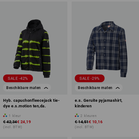
SALE -42%
SALE -29%
Beschikbare maten
Beschikbare maten
Hyb. capuchonfleecejack tie-
e.s. Geruite pyjamashirt,
dye e.s.motion ten,da.
kinderen
1
kleur
2
kleuren
€ 42,34
€ 24,19
€ 14,51
€ 10,16
(incl. BTW)
(incl. BTW)