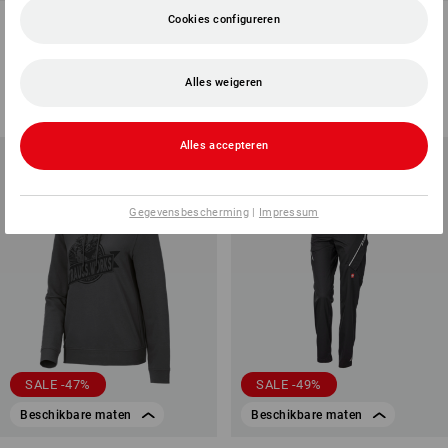
Functionele-T-shirt
Windbreaker light-pack
Cookies configureren
e.s.ambition
e.s.trail, dames
4
kleuren
1
kleur
Alles weigeren
€ 30,13
€ 16,93
€ 101,52
€ 66,54
(incl. BTW)
(incl. BTW)
Alles accepteren
Gegevensbescherming
|
Impressum
SALE -47%
SALE -49%
Beschikbare maten
Beschikbare maten