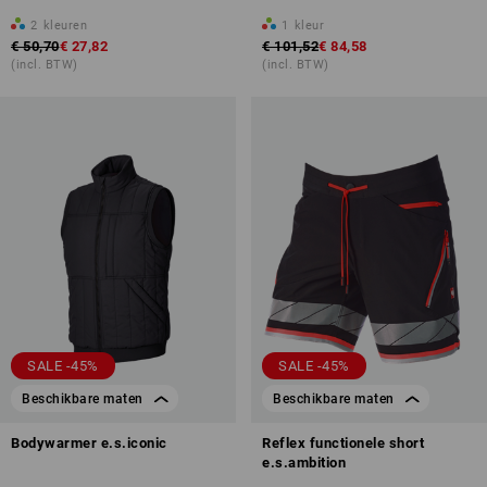
2
kleuren
1
kleur
€ 50,70
€ 27,82
€ 101,52
€ 84,58
(incl. BTW)
(incl. BTW)
SALE -45%
SALE -45%
Beschikbare maten
Beschikbare maten
Bodywarmer e.s.iconic
Reflex functionele short
e.s.ambition