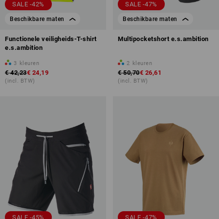
SALE -42%
SALE -47%
Beschikbare maten
Beschikbare maten
Functionele veiligheids-T-shirt
Multipocketshort e.s.ambition
e.s.ambition
3
kleuren
2
kleuren
€ 42,23
€ 24,19
€ 50,70
€ 26,61
(incl. BTW)
(incl. BTW)
SALE -45%
SALE -47%