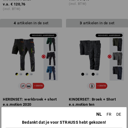
v.a.
€ 120,76
(incl. BTW)
(incl. BTW)
4
artikelen in de set
3
artikelen in de set
HERENSET: werkbroek + short
KINDERSET: Broek + Short
e.s.motion 2020
e.s.motion ten
v.a.
€ 132,86
v.a.
€ 77,20
NL
FR
DE
(incl. BTW)
(incl. BTW)
Bedankt dat je voor STRAUSS hebt gekozen!