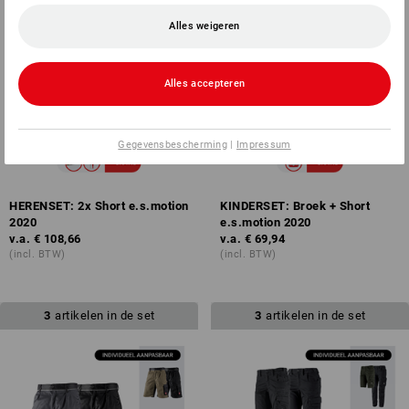
Alles weigeren
Alles accepteren
Gegevensbescherming
|
Impressum
HERENSET: 2x Short e.s.motion
KINDERSET: Broek + Short
2020
e.s.motion 2020
v.a.
€ 108,66
v.a.
€ 69,94
(incl. BTW)
(incl. BTW)
3
artikelen in de set
3
artikelen in de set