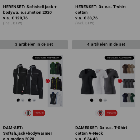
HERENSET: Softshell jack +
HERENSET: 3x e.s. T-shirt
bodywa. e.s.motion 2020
cotton
v.a.
€ 120,76
v.a.
€ 33,76
(incl. BTW)
(incl. BTW)
3
artikelen in de set
4
artikelen in de set
DAM-SET:
DAMESSET: 3x e.s. T-Shirt
Softsh.jack+bodywarmer
cotton V-Neck
e.s.motion 2020
v.a.
€ 34,48