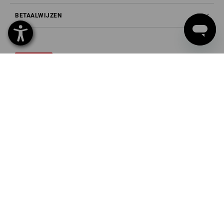
BETAALWIJZEN
Strauss België BV
PO Box 7443
E.M.C. - Building 829C
1931 Zaventem - Brucargo
Tel
02 400 27 64
Fax
02 400 27 66
Mail
info@strauss.be