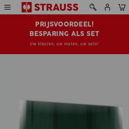
PRIJSVOORDEEL!
BESPARING ALS SET
Uw kleuren, uw maten, uw sets!