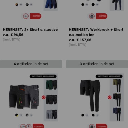
HERENSET: 2x Short e.s.active
HERENSET: Werkbroek + Short
v.a.
€ 96,56
e.s.motion ten
(incl. BTW)
v.a.
€ 157,06
(incl. BTW)
4
artikelen in de set
3
artikelen in de set