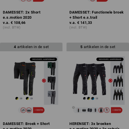
DAMESSET: 2x Short
DAMESSET: Functionele broek
e.s.motion 2020
+ Short e.s.trail
v.a.
€ 108,66
v.a.
€ 141,33
(incl. BTW)
(incl. BTW)
4
artikelen in de set
5
artikelen in de set
DAMESSET: Broek + Short
HERENSET: 3x broeken
e.s.motion 2020
e.s.motion 2020 + 2x extra's