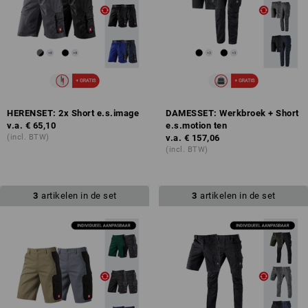
HERENSET: 2x Short e.s.image
DAMESSET: Werkbroek + Short
v.a.
€ 65,10
e.s.motion ten
(incl. BTW)
v.a.
€ 157,06
(incl. BTW)
3
artikelen in de set
3
artikelen in de set