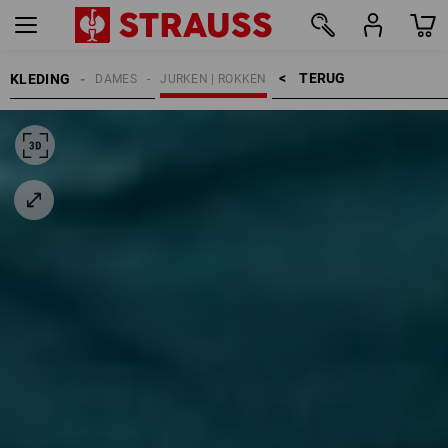
TERUG    >
KLEDING
DAMES
JURKEN | ROKKEN