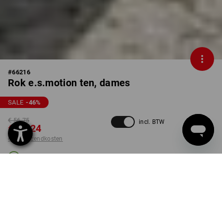
#
66216
Rok e.s.motion ten, dames
SALE
-46
%
€ 56,75
incl. BTW
€ 30,24
excl. verzendkosten
Levertijd ca. 3-5 werkdagen
KLEUR
MAAT
34
kiezen
kiezen
graniet