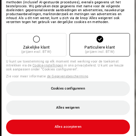
methoden (inclusief AI-gestuurde procedures), evenals gegevens uit het
bestelproces. Wij gebruiken deze gegevens met name voor de volgende
doeleinden: gepersonaliseerde aanbiedingen en advertenties, nauwkeurige
productaanbevelingen, marktonderzoek en metingen van advertenties en
inhoud. Als u dit niet wenst, kunt u zich via de knop 'Alles weigeren' ook
verzetten tegen het gebruik van dergelijke cookies en methoden.
Zakelijke klant
Particuliere klant
(prijzen excl. BTW)
(prijzen incl. BTW)
U kunt uw toestemming op elk moment met werking voor de toekomst
intrekken via de
Cookie-instellingen
in ons privacybeleid. U kunt uw keuze
ook aanpassen onder “Cookies configureren”.
Zie voor meer informatie
de Gegevensbescherming
.
Cookies configureren
Alles weigeren
Alles accepteren