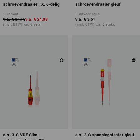
schroevendraaier TX, 6-delig
schroevendraaier gleuf
1
variant
5
uitvoeringen
v.a.
€ 37,15
v.a.
€ 24,08
v.a.
€ 3,51
(incl. BTW) v.a. 6 sets
(incl. BTW) v.a. 6 stuks
e.s. 3-C VDE Slim-
e.s. 2-C spanningstester gleuf