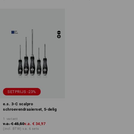
SETPRIJS -23%
e.s. 3-C scalpro
schroevendraaierset, 5-delig
1
variant
v.a.
€ 45,50
v.a.
€ 34,97
(incl. BTW) v.a. 6 sets