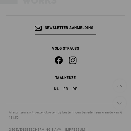
NEWSLETTER AANMELDING
VOLG STRAUSS
TAALKEUZE
NL
FR
DE
Alle prijzen
excl. verzendkosten
bij bestellingen beneden een waarde van €
181,50.
GEGEVENSBESCHERMING
AVV
IMPRESSUM