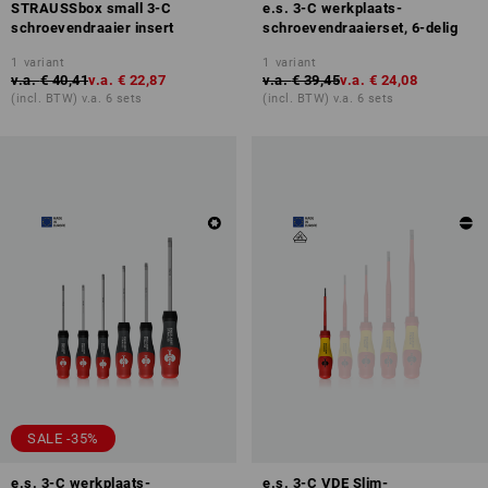
STRAUSSbox small 3-C
e.s. 3-C werkplaats-
schroevendraaier insert
schroevendraaierset, 6-delig
1
variant
1
variant
v.a.
€ 40,41
v.a.
€ 22,87
v.a.
€ 39,45
v.a.
€ 24,08
(incl. BTW) v.a. 6 sets
(incl. BTW) v.a. 6 sets
SALE -35%
e.s. 3-C werkplaats-
e.s. 3-C VDE Slim-