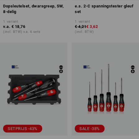
Dopsleutelset, dwarsgreep, SW,
e.s. 2-C spanningstester gleuf
8-delig
set
1
variant
1
variant
v.a.
€ 18,76
€ 4,21
€ 3,62
(incl. BTW) v.a. 6 sets
(incl. BTW)
SETPRIJS -43%
SALE -38%