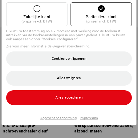
1
variant
1
variant
€ 24,08
v.a.
€ 23,60
Zakelijke klant
Particuliere klant
(incl. BTW)
(incl. BTW) v.a. 6 sets
(prijzen excl. BTW)
(prijzen incl. BTW)
U kunt uw toestemming op elk moment met werking voor de toekomst
intrekken via de
Cookie-instellingen
in ons privacybeleid. U kunt uw keuze
ook aanpassen onder “Cookies configureren”.
Zie voor meer informatie
de Gegevensbescherming
.
Cookies configureren
Alles weigeren
Alles accepteren
SALE -44%
Gegevensbescherming
|
Impressum
e.s. 3-C scalpro-
Werkplaatsschroevendraaiers,
schroevendraaier gleuf
afzond. maten