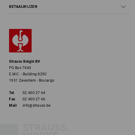
BETAALWIJZEN
Strauss België BV
PO Box 7443
E.M.C. - Building 829C
1931 Zaventem - Brucargo
Tel
02 400 27 64
Fax
02 400 27 66
Mail
info@strauss.be