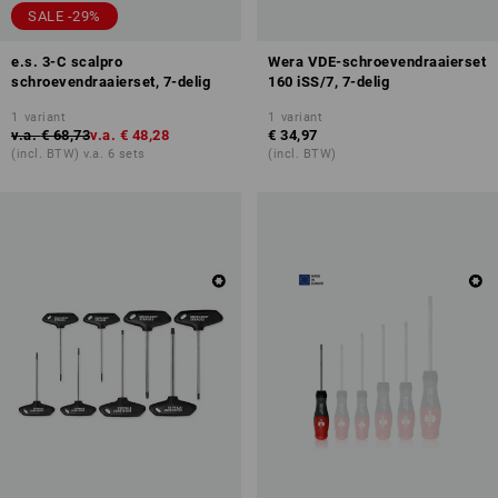
SALE -29%
e.s. 3-C scalpro
Wera VDE-schroevendraaierset
schroevendraaierset, 7-delig
160 iSS/7, 7-delig
1
variant
1
variant
v.a.
€ 68,73
v.a.
€ 48,28
€ 34,97
(incl. BTW) v.a. 6 sets
(incl. BTW)