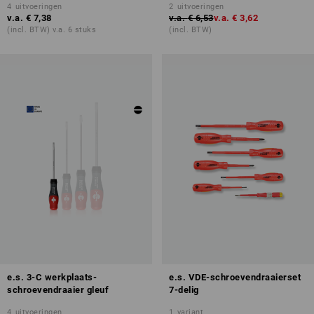
4
uitvoeringen
2
uitvoeringen
v.a.
€ 7,38
v.a.
€ 6,53
v.a.
€ 3,62
(incl. BTW) v.a. 6 stuks
(incl. BTW)
e.s. 3-C werkplaats-
e.s. VDE-schroevendraaierset
schroevendraaier gleuf
7-delig
4
uitvoeringen
1
variant