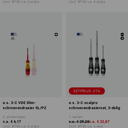
(incl. BTW) v.a. 6 stuks
(incl. BTW) v.a. 6 stuks
SETPRIJS -21%
e.s. 3-C VDE Slim-
e.s. 3-C scalpro
schroevendraaier SL/PZ
schroevendraaierset, 3-delig
2
uitvoeringen
1
variant
v.a.
€ 6,17
v.a.
€ 29,28
v.a.
€ 22,87
(incl. BTW) v.a. 6 stuks
(incl. BTW) v.a. 6 sets