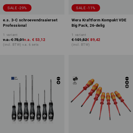
SALE -29%
SALE -11%
e.s. 3-C schroevendraaierset
Wera Kraftform Kompakt VDE
Professional
Big Pack, 26-delig
1
variant
1
variant
v.a.
€ 75,01
v.a.
€ 53,12
€ 101,52
€ 89,42
(incl. BTW) v.a. 6 sets
(incl. BTW)