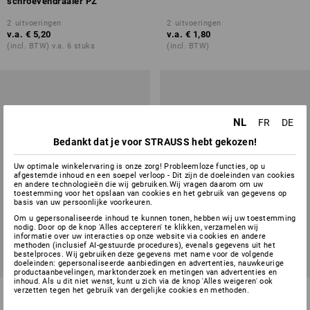
schroevendraaier PZ
2
uitvoeringen
2
uitvoeringen
v.a.
€ 5,20
v.a.
€ 1,80
(incl. BTW) v.a. 6 stuks
(incl. BTW)
NL
FR
DE
Bedankt dat je voor STRAUSS hebt gekozen!
Uw optimale winkelervaring is onze zorg! Probleemloze functies, op u
afgestemde inhoud en een soepel verloop - Dit zijn de doeleinden van cookies
en andere technologieën die wij gebruiken.Wij vragen daarom om uw
toestemming voor het opslaan van cookies en het gebruik van gegevens op
basis van uw persoonlijke voorkeuren.
Om u gepersonaliseerde inhoud te kunnen tonen, hebben wij uw toestemming
nodig. Door op de knop 'Alles accepteren' te klikken, verzamelen wij
informatie over uw interacties op onze website via cookies en andere
methoden (inclusief AI-gestuurde procedures), evenals gegevens uit het
bestelproces. Wij gebruiken deze gegevens met name voor de volgende
doeleinden: gepersonaliseerde aanbiedingen en advertenties, nauwkeurige
productaanbevelingen, marktonderzoek en metingen van advertenties en
inhoud. Als u dit niet wenst, kunt u zich via de knop 'Alles weigeren' ook
e.s. Schroevendraaierset, 5-
Dopsleutelset, dwarsgreep, SW,
verzetten tegen het gebruik van dergelijke cookies en methoden.
delig
4-delig