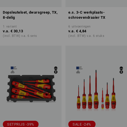
Dopsleutelset, dwarsgreep, TX,
e.s. 3-C werkplaats-
8-delig
schroevendraaier TX
1
variant
6
uitvoeringen
v.a.
€ 30,13
v.a.
€ 4,84
(incl. BTW) v.a. 6 sets
(incl. BTW) v.a. 6 stuks
SETPRIJS -39%
SALE -24%