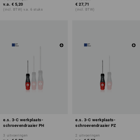
v.a.
€ 5,20
€ 27,71
(incl. BTW) v.a. 6 stuks
(incl. BTW)
e.s. 3-C werkplaats-
e.s. 3-C werkplaats-
schroevendraaier PH
schroevendraaier PZ
3
uitvoeringen
2
uitvoeringen