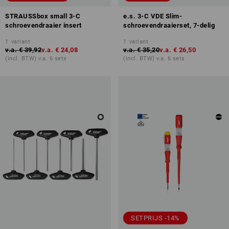
STRAUSSbox small 3-C
e.s. 3-C VDE Slim-
schroevendraaier insert
schroevendraaierset, 7-delig
1
variant
1
variant
v.a.
€ 39,92
v.a.
€ 24,08
v.a.
€ 35,20
v.a.
€ 26,50
(incl. BTW) v.a. 6 sets
(incl. BTW) v.a. 6 sets
SETPRIJS -14%