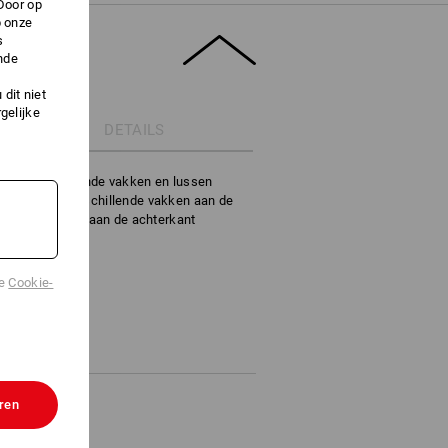
Door op
p onze
s
nde
dit niet
gelijke
DETAILS
t 9 verschillende vakken en lussen
el met 13 verschillende vakken aan de
kken en lussen aan de achterkant
de
Cookie-
ren