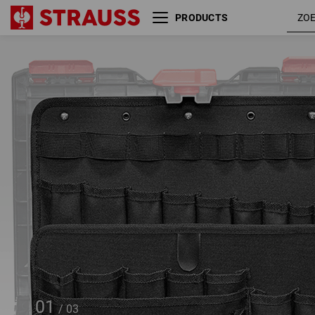
PRODUCTS
Gereedschapspaneel 2 per set
STRAUSSbox midi
01
/
03