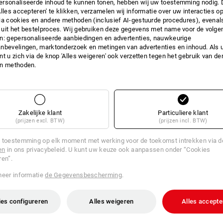
rsonaliseerde inhoud te kunnen tonen, hebben wij uw toestemming nodig. 
Alles accepteren' te klikken, verzamelen wij informatie over uw interacties o
INFO
ia cookies en andere methoden (inclusief AI-gestuurde procedures), evenal
uit het bestelproces. Wij gebruiken deze gegevens met name voor de volge
n: gepersonaliseerde aanbiedingen en advertenties, nauwkeurige
nbevelingen, marktonderzoek en metingen van advertenties en inhoud. Als u 
t u zich via de knop 'Alles weigeren' ook verzetten tegen het gebruik van der
BESCHRIJVING
en methoden.
Deksel-gereedschapspaneel me
uitneembaar gereedschapspane
voorkant en 7 verschillende va
Zakelijke klant
Particuliere klant
(prijzen excl. BTW)
(prijzen incl. BTW)
Passend bij:
STRAUSSbox 118 midi
 toestemming op elk moment met werking voor de toekomst intrekken via 
STRAUSSbox 145 midi
en
in ons privacybeleid. U kunt uw keuze ook aanpassen onder “Cookies
STRAUSSbox 215 midi
ren”.
STRAUSSbox 340 midi
meer informatie
de Gegevensbescherming
.
es configureren
Alles weigeren
Alles accepte