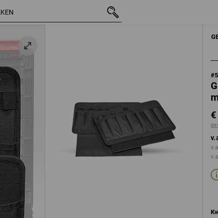
incl. BTW
€ 37,39
excl. verzendkosten
HANDGEREEDSCHAPPEN
G
#
G
m
€
ex
v.
v.
v.
Kw