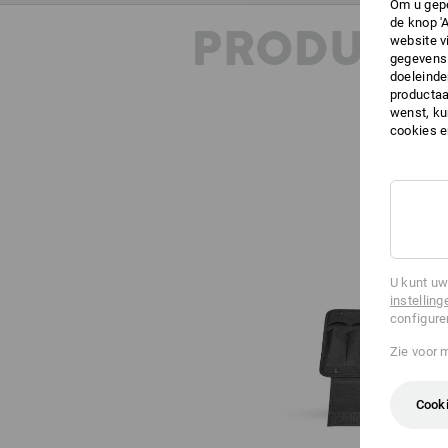
Om u gepe
de knop '
PRODUKT 
website v
gegevens 
doeleinde
productaa
wenst, kun
cookies 
U kunt uw
instelling
configure
Zie voor 
Cooki