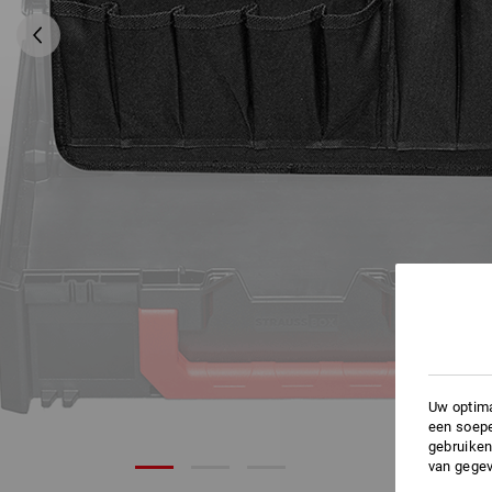
Uw optima
een soepe
gebruiken
van gegev