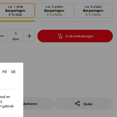
v.a. 1 stuk
v.a. 2 stuks
v.a. 6 stuks
Besparingen:
Besparingen:
Besparingen:
0
%/
stuk
3
%/
stuks
6
%/
stuks
In de winkelwagen
stuk
FR
DE
houd en
ij
Markeren
Delen
t gebruik