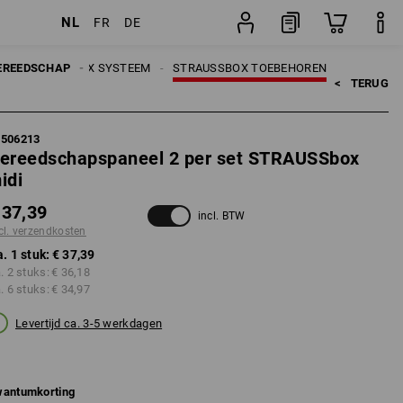
NL
FR
DE
stuk
EREEDSCHAP
STRAUSSBOX SYSTEEM
STRAUSSBOX TOEBEHOREN
<   
TERUG
5506213
ereedschapspaneel 2 per set STRAUSSbox
idi
 37,39
incl. BTW
cl. verzendkosten
a. 1 stuk:
€ 37,39
a. 2 stuks:
€ 36,18
a. 6 stuks:
€ 34,97
Levertijd ca. 3-5 werkdagen
antumkorting