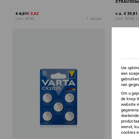
STRAUSSbox
€ 4,21
€ 3,62
v.a.
€ 39,81
(incl. BTW)
1
variant
(incl. BTW) v.
Uw optima
een soepe
gebruiken
van gegev
Om u gepe
de knop '
website v
gegevens 
doeleinde
productaa
wenst, kun
cookies 