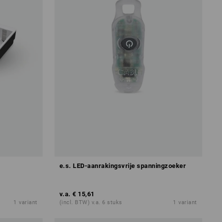
e.s. LED-aanrakingsvrije spanningzoeker
v.a.
€ 15,61
1
variant
(incl. BTW) v.a. 6 stuks
1
variant