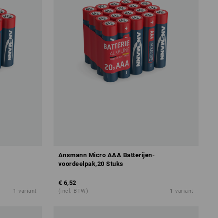
Ansmann Micro AAA Batterijen-
voordeelpak,20 Stuks
€ 6,52
1
variant
(incl. BTW)
1
variant