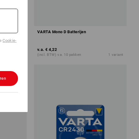
4
VARTA Mono D Batterijen
de
Cookie-
v.a.
€ 4,22
1
variant
(incl. BTW) v.a. 10 pakken
1
variant
ren