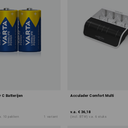
C Batterijen
Acculader Comfort Multi
v.a.
€ 36,18
.a. 10 pakken
1
variant
(incl. BTW) v.a. 6 stuks