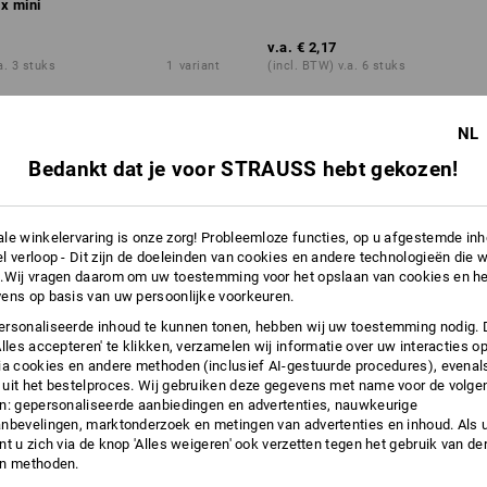
 mini
v.a.
€ 2,17
a. 3 stuks
1
variant
(incl. BTW) v.a. 6 stuks
NL
Bedankt dat je voor STRAUSS hebt gekozen!
le winkelervaring is onze zorg! Probleemloze functies, op u afgestemde in
l verloop - Dit zijn de doeleinden van cookies en andere technologieën die w
.Wij vragen daarom om uw toestemming voor het opslaan van cookies en he
ens op basis van uw persoonlijke voorkeuren.
rsonaliseerde inhoud te kunnen tonen, hebben wij uw toestemming nodig. 
Alles accepteren' te klikken, verzamelen wij informatie over uw interacties o
ia cookies en andere methoden (inclusief AI-gestuurde procedures), evenal
uit het bestelproces. Wij gebruiken deze gegevens met name voor de volge
n: gepersonaliseerde aanbiedingen en advertenties, nauwkeurige
nbevelingen, marktonderzoek en metingen van advertenties en inhoud. Als u 
t u zich via de knop 'Alles weigeren' ook verzetten tegen het gebruik van der
en methoden.