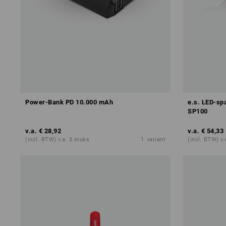
Power-Bank PD 10.000 mAh
e.s. LED-spa
SP100
v.a.
€ 28,92
v.a.
€ 54,33
(incl. BTW) v.a. 3 stuks
1
variant
(incl. BTW) v.