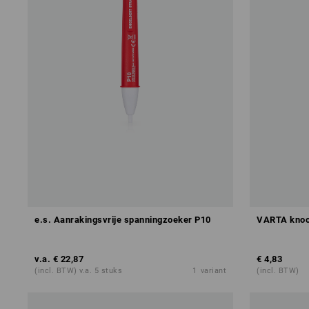
e.s. Aanrakingsvrije spanningzoeker P10
VARTA knoop
v.a.
€ 22,87
€ 4,83
(incl. BTW) v.a. 5 stuks
1
variant
(incl. BTW)