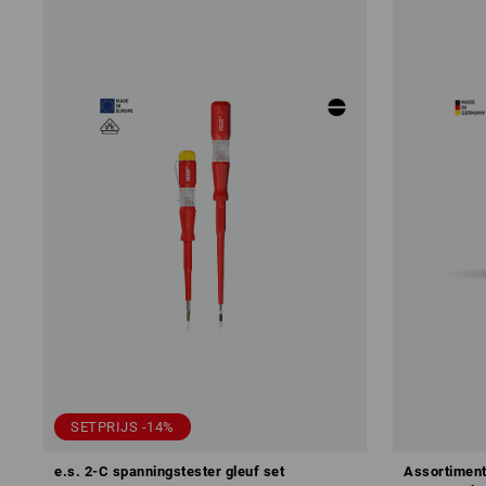
SETPRIJS -14%
e.s. 2-C spanningstester gleuf set
Assortiment