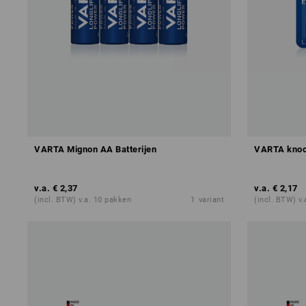
VARTA Mignon AA Batterijen
VARTA knoo
v.a.
€ 2,37
v.a.
€ 2,17
(incl. BTW) v.a. 10 pakken
1
variant
(incl. BTW) v.