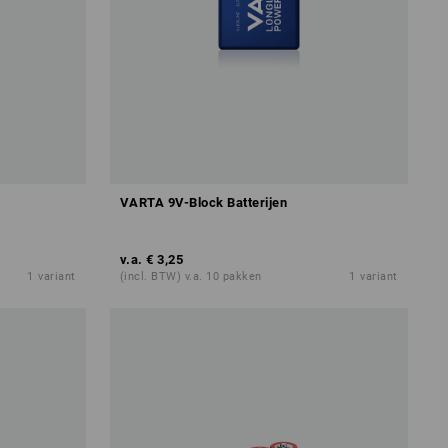
VARTA 9V-Block Batterijen
v.a.
€ 3,25
1
variant
(incl. BTW) v.a. 10 pakken
1
variant