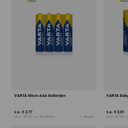
VARTA Micro AAA Batterijen
VARTA Baby 
v.a.
€ 2,77
v.a.
€ 3,01
(incl. BTW) v.a. 10 pakken
1
variant
(incl. BTW) v