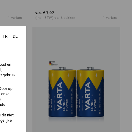
v.a.
€ 7,97
1
variant
(incl. BTW) v.a. 6 pakken
1
variant
FR
DE
houd en
ij
t gebruik
Door op
p onze
s
nde
dit niet
gelijke