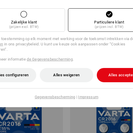
%
Zakelijke klant
Particuliere klant
(prijzen excl. BTW)
(prijzen incl. BTW)
rij CR123
VARTA knoopcellen V13GA/LR4
 toestemming op elk moment met werking voor de toekomst intrekken via 
en
in ons privacybeleid. U kunt uw keuze ook aanpassen onder “Cookies
a.
€ 2,41
v.a.
€ 1,32
ren”.
1
variant
(incl. BTW) v.a. 6 stuks
meer informatie
de Gegevensbescherming
.
es configureren
Alles weigeren
Alles accepte
Gegevensbescherming
|
Impressum