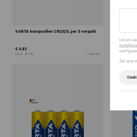
SALE -47
VARTA knoopcellen CR2025, per 5 verpakt
VARTA batte
U kunt uw
instelling
€ 4,83
v.a.
€ 4,59
v.
configure
(incl. BTW)
1
variant
(incl. BTW)
Zie voor 
Cooki