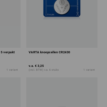
 5 verpakt
VARTA knoopcellen CR2430
v.a.
€ 3,25
1
variant
(incl. BTW) v.a. 6 stuks
1
variant