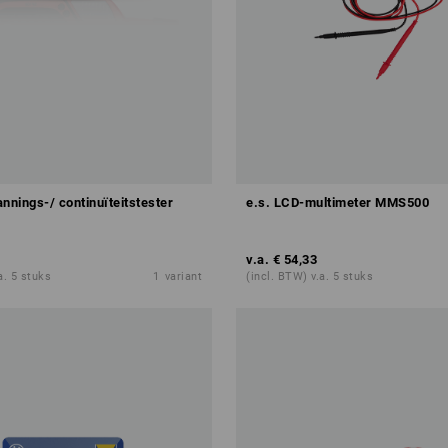
nnings-/ continuïteitstester
e.s. LCD-multimeter MMS500
v.a.
€ 54,33
a. 5 stuks
1
variant
(incl. BTW) v.a. 5 stuks