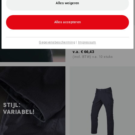
Alles weigeren
Alles accepteren
Tuinbroek e.s.t:aktik light
ripstop
Gegevensbescherming
|
Impressum
3
kleuren
v.a.
€ 66,43
(incl. BTW) v.a. 10 stuks
STIJL:
VARIABEL!