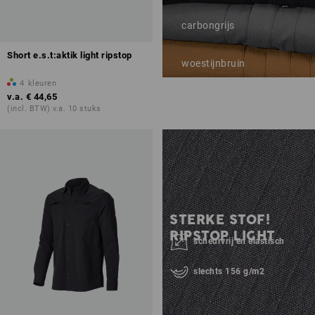
carbongrijs
Short e.s.t:aktik light ripstop
woestijnbruin
4
kleuren
v.a.
€ 44,65
(incl. BTW) v.a. 10 stuks
STERKE STOF!
RIPSTOP LIGHT
scheurvrij en elastisch
slechts 156 g/m2