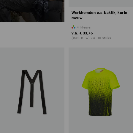
Werkhemden e.s.t:aktik, korte
mouw
4
kleuren
v.a.
€ 33,76
(incl. BTW) v.a. 10 stuks