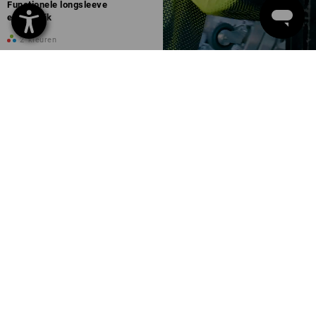
Functionele longsleeve
e.s.t:aktik
2
kleuren
v.a.
€ 25,29
(incl. BTW) v.a. 10 stuks
U hebt al 8 van 8 items bekeken.
SERVICE 02 400 27 64
SERVICE