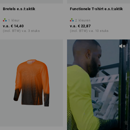
Bretels e.s.t:aktik
Functionele T-shirt e.s.t:aktik
1
kleur
2
kleuren
v.a.
€ 14,40
v.a.
€ 22,87
(incl. BTW) v.a. 3 stuks
(incl. BTW) v.a. 10 stuks