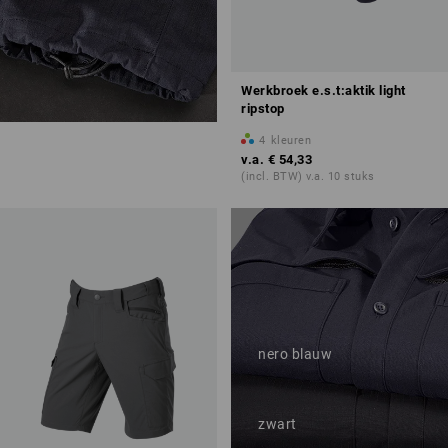
Werkbroek e.s.t:aktik light
ripstop
4
kleuren
v.a.
€ 54,33
Verstelbare
(incl. BTW) v.a. 10 stuks
beenwijdte
nero blauw
zwart