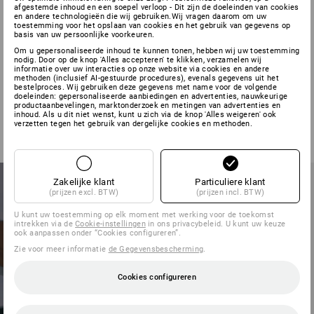
afgestemde inhoud en een soepel verloop - Dit zijn de doeleinden van cookies
en andere technologieën die wij gebruiken.Wij vragen daarom om uw
toestemming voor het opslaan van cookies en het gebruik van gegevens op
basis van uw persoonlijke voorkeuren.
STERK ALS HET
Om u gepersonaliseerde inhoud te kunnen tonen, hebben wij uw toestemming
nodig. Door op de knop 'Alles accepteren' te klikken, verzamelen wij
informatie over uw interacties op onze website via cookies en andere
ER OPAAN KOMT
methoden (inclusief AI-gestuurde procedures), evenals gegevens uit het
bestelproces. Wij gebruiken deze gegevens met name voor de volgende
doeleinden: gepersonaliseerde aanbiedingen en advertenties, nauwkeurige
productaanbevelingen, marktonderzoek en metingen van advertenties en
inhoud. Als u dit niet wenst, kunt u zich via de knop 'Alles weigeren' ook
verzetten tegen het gebruik van dergelijke cookies en methoden.
Zakelijke klant
Particuliere klant
(prijzen excl. BTW)
(prijzen incl. BTW)
U kunt uw toestemming op elk moment met werking voor de toekomst
intrekken via de
Cookie-instellingen
in ons privacybeleid. U kunt uw keuze
ook aanpassen onder “Cookies configureren”.
Zie voor meer informatie
de Gegevensbescherming
.
Cookies configureren