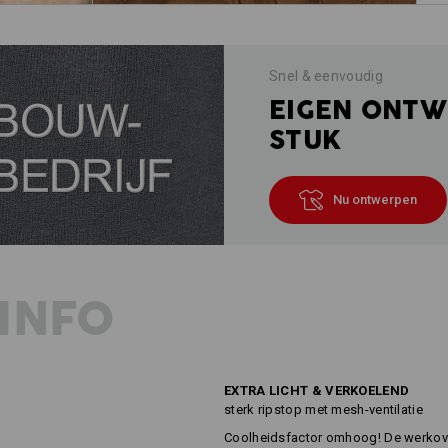
Snel & eenvoudig
EIGEN ONTW
STUK
Nu ontwerpen
INFO
EXTRA LICHT & VERKOELEND
sterk ripstop met mesh-ventilatie
Coolheidsfactor omhoog! De werkover