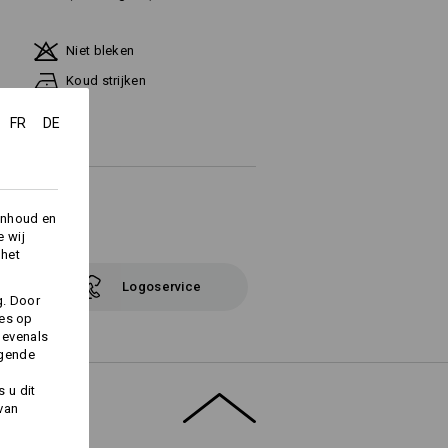
Niet bleken
Koud strijken
FR
DE
inhoud en
e wij
 het
Logoservice
g. Door
ies op
 evenals
lgende
 u dit
 van