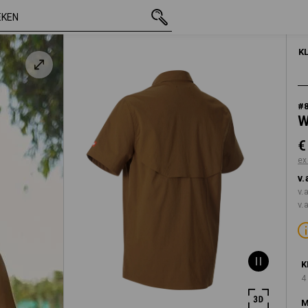
incl. BTW
€ 39,81
M
nbruin
excl. verzendkos
HEREN
ONDERWE
K
#
W
€
ex
v.
v.
v.
K
4
M