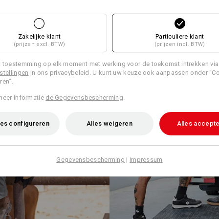
Zakelijke klant
Particuliere klant
(prijzen excl. BTW)
(prijzen incl. BTW)
 toestemming op elk moment met werking voor de toekomst intrekken via
stellingen
in ons privacybeleid. U kunt uw keuze ook aanpassen onder “C
ren”.
meer informatie
de Gegevensbescherming
.
es configureren
Alles weigeren
Alles accept
Gegevensbescherming
|
Impressum