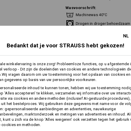
Wasvoorschrift:
Machinewas 40°C
Drogen in droger behoedzaam
Niet droog reinigen
NL
Bedankt dat je voor STRAUSS hebt gekozen!
le winkelervaring is onze zorg! Probleemloze functies, op u afgestemde 
l verloop - Dit zijn de doeleinden van cookies en andere technologieën di
Personalisatie:
n.Wij vragen daarom om uw toestemming voor het opslaan van cookies en
an gegevens op basis van uw persoonlijke voorkeuren.
Zelf vormgeven
ersonaliseerde inhoud te kunnen tonen, hebben wij uw toestemming nodi
p 'Alles accepteren' te klikken, verzamelen wij informatie over uw interact
ite via cookies en andere methoden (inclusief AI-gestuurde procedures),
uit het bestelproces. Wij gebruiken deze gegevens met name voor de vo
n: gepersonaliseerde aanbiedingen en advertenties, nauwkeurige
INFORMATIE
nbevelingen, marktonderzoek en metingen van advertenties en inhoud. Als
t, kunt u zich via de knop 'Alles weigeren' ook verzetten tegen het gebruik
e cookies en methoden.