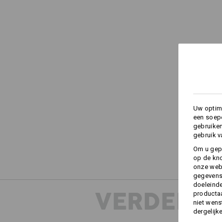
Uw optima
een soepe
gebruike
gebruik v
Om u gep
op de kno
onze webs
gegevens 
doeleinde
VERDERE 
productaa
niet wens
dergelijk