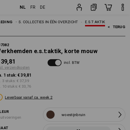
NL
FR
DE
ten
stuk
RPEN
LEDING
E.S. COLLECTIES IN ÉÉN OVERZICHT
E.S.T:AKTIK
<   
TERUG
87382
erkhemden e.s.t:aktik, korte mouw
 39,81
incl. BTW
cl. verzendkosten
a. 1 stuk:
€ 39,81
a. 3 stuks:
€ 37,39
a. 10 stuks:
€ 33,76
Leverbaar vanaf ca. week 2
LEUR
woestijnbruin
 uitvoeringen
AAT