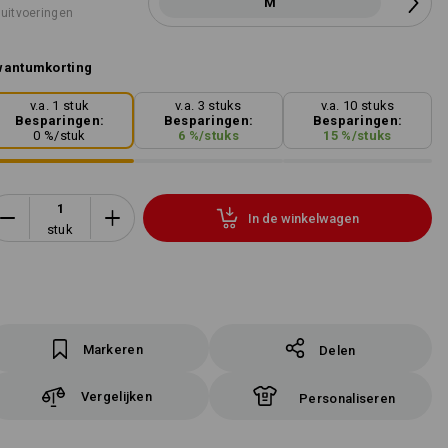
M
 uitvoeringen
wantumkorting
v.a. 1 stuk
v.a. 3 stuks
v.a. 10 stuks
Besparingen:
Besparingen:
Besparingen:
0
%/
stuk
6
%/
stuks
15
%/
stuks
In de winkelwagen
stuk
Markeren
Delen
Vergelijken
Personaliseren