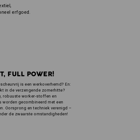
xtiel,
oneel erfgoed.
T, FULL POWER!
e scheurvrij is een werkoverhemd? En:
kt in de verzengende zomerhitte?
hte, robuuste worker-stoffen en
es worden gecombineerd met een
uren. Oorsprong en techniek verenigd –
nder de zwaarste omstandigheden!