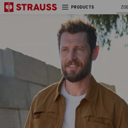
PRODUCTS
Werkhemden e.s.t:aktik,
woestij
korte mouw