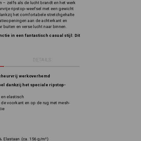
 – zelfs als de lucht brandt en het werk
eurvrije ripstop-weefsel met een gewicht
dankzij het comfortabele stretchgehalte
atieopeningen aan de achterkant en
r buiten en verse lucht naar binnen.
tie in een fantastisch casual stijl: Dit
DETAILS
scheurvrij werkoverhemd
ibel dankzij het speciale ripstop-
 en elastisch
n de voorkant en op de rug met mesh-
tie
%
Elastaan
(ca. 156 g/m²)