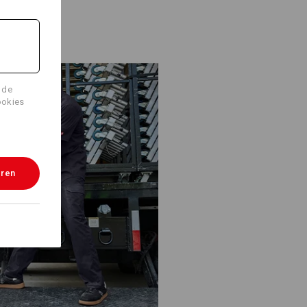
 de
ookies
eren