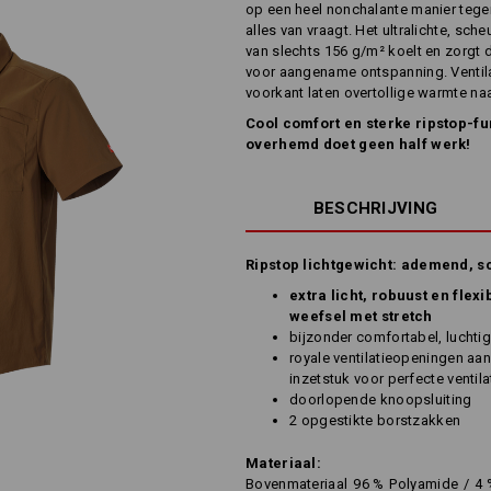
op een heel nonchalante manier tegen
alles van vraagt. Het ultralichte, sch
van slechts 156 g/m² koelt en zorgt 
voor aangename ontspanning. Ventil
voorkant laten overtollige warmte naa
Cool comfort en sterke ripstop-func
overhemd doet geen half werk!
BESCHRIJVING
Ripstop lichtgewicht: ademend, 
extra licht, robuust en flex
weefsel met stretch
bijzonder comfortabel, luchtig
royale ventilatieopeningen aa
inzetstuk voor perfecte ventila
doorlopende knoopsluiting
2 opgestikte borstzakken
Materiaal:
Bovenmateriaal
96
%
Polyamide
/
4