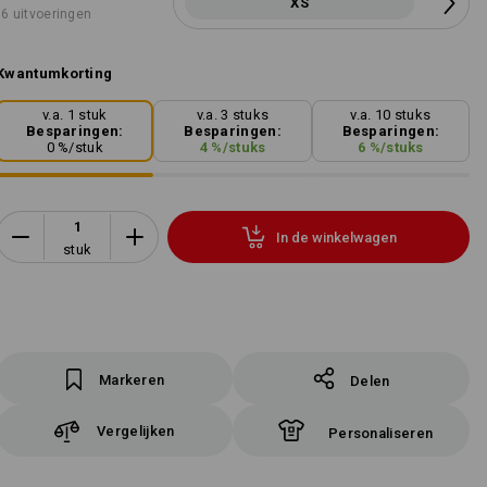
XS
6 uitvoeringen
Kwantumkorting
v.a. 1 stuk
v.a. 3 stuks
v.a. 10 stuks
Besparingen:
Besparingen:
Besparingen:
0
%/
stuk
4
%/
stuks
6
%/
stuks
In de winkelwagen
stuk
Markeren
Delen
Vergelijken
Personaliseren