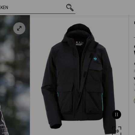
incl. BTW
€ 102,73
XS
excl. verzendko