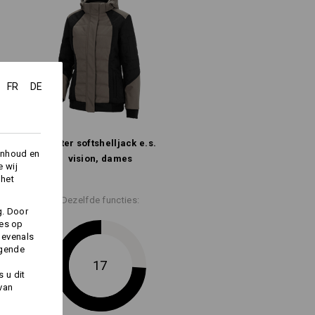
eltelijke rimpeling, verstelbare band
%
Elastaan
(ca. 126 g/m²)
staan
FR
DE
Niet bleken
Winter­ softshell­jack e.s.​
inhoud en
Koud strijken
vision, dames
e wij
 het
Dezelfde functies:
g. Door
ies op
 evenals
lle e.s.trail producten
lgende
17
 u dit
 van