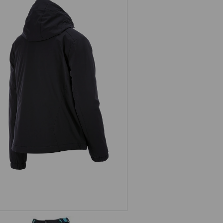
Winterjack e.s.trail, dames