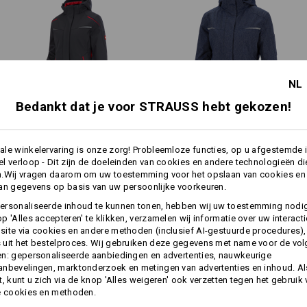
mouwzoom met elastische gede
Materiaal:
Bovenmateriaal
93
%
Polyamide
/
7
1. Voering
100
%
Polyester
2. Voering
90
%
Polyester
/
10
%
Ela
NL
Vulling
100
%
Polyester
Bedankt dat je voor STRAUSS hebt gekozen!
Wasvoorschrift:
1
/
4
Machinewas 40°C
Winter­ softshell­jack e.s.​
Winter­ functioneel pilotjack
le winkelervaring is onze zorg! Probleemloze functies, op u afgestemde 
Niet in de droger drogen
motion 2020, dames
e.s.​motion denim, da
l verloop - Dit zijn de doeleinden van cookies en andere technologieën di
Niet droog reinigen
n.Wij vragen daarom om uw toestemming voor het opslaan van cookies en
an gegevens op basis van uw persoonlijke voorkeuren.
Dezelfde functies:
Dezelfde functies:
ersonaliseerde inhoud te kunnen tonen, hebben wij uw toestemming nodi
p 'Alles accepteren' te klikken, verzamelen wij informatie over uw interact
ite via cookies en andere methoden (inclusief AI-gestuurde procedures),
a
meer
uit het bestelproces. Wij gebruiken deze gegevens met name voor de vo
Thermolaag
n: gepersonaliseerde aanbiedingen en advertenties, nauwkeurige
18
17
nbevelingen, marktonderzoek en metingen van advertenties en inhoud. Als
t, kunt u zich via de knop 'Alles weigeren' ook verzetten tegen het gebruik
e cookies en methoden.
Personalisatie: