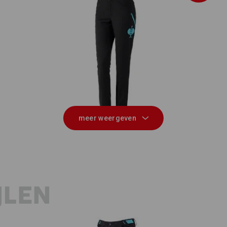
H
es
Functionele broek e.s.trail, dames
meer weergeven
JLEN