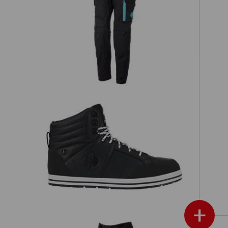
Werkbroek e.s.trail, dames
S3 Veiligheidsschoenen e.s. Spes II
es
mid
+