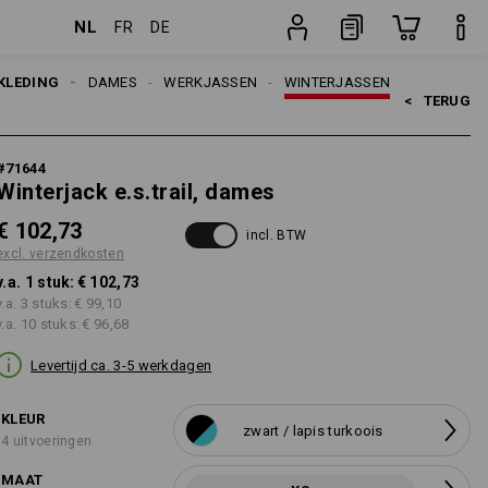
NL
FR
DE
sten
stuk
KLEDING
DAMES
WERKJASSEN
WINTERJASSEN
<   
TERUG
#
71644
Winterjack e.s.trail, dames
€ 102,73
incl. BTW
excl. verzendkosten
v.a. 1 stuk:
€ 102,73
v.a. 3 stuks:
€ 99,10
v.a. 10 stuks:
€ 96,68
Levertijd ca. 3-5 werkdagen
KLEUR
zwart / lapis turkoois
4 uitvoeringen
MAAT