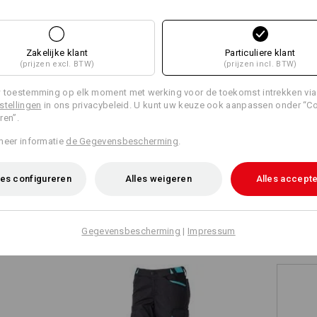
+9 andere functies
+11 andere functies
Zelf vormgeven
Zakelijke klant
Particuliere klant
(prijzen excl. BTW)
(prijzen incl. BTW)
 toestemming op elk moment met werking voor de toekomst intrekken via
stellingen
in ons privacybeleid. U kunt uw keuze ook aanpassen onder “C
ren”.
Alle details vergelijken
meer informatie
de Gegevensbescherming
.
es configureren
Alles weigeren
Alles accept
TCH
Gegevensbescherming
|
Impressum