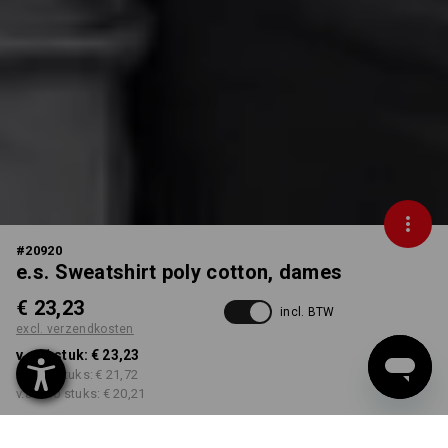
#
20920
e.s. Sweatshirt poly cotton, dames
€ 23,23
incl. BTW
excl. verzendkosten
v.a. 1 stuk:
€ 23,23
v.a. 30 stuks:
€ 21,72
v.a. 100 stuks:
€ 20,21
Levertijd ca. 3-5 werkdagen