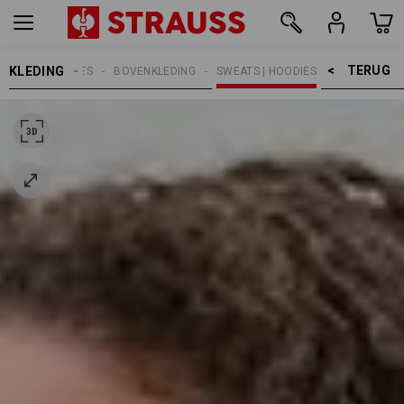
TERUG    >
KLEDING
DAMES
BOVENKLEDING
SWEATS | HOODIES