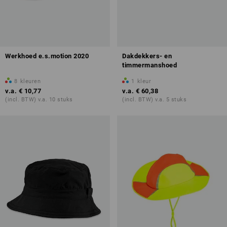
Werkhoed e.s.motion 2020
Dakdekkers- en
timmermanshoed
8
kleuren
1
kleur
v.a.
€ 10,77
v.a.
€ 60,38
(incl. BTW) v.a. 10 stuks
(incl. BTW) v.a. 5 stuks