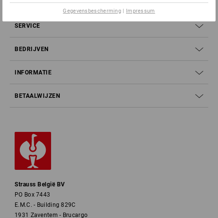
Gegevensbescherming
|
Impressum
SERVICE
BEDRIJVEN
INFORMATIE
BETAALWIJZEN
Strauss België BV
PO Box 7443
E.M.C. - Building 829C
1931 Zaventem - Brucargo