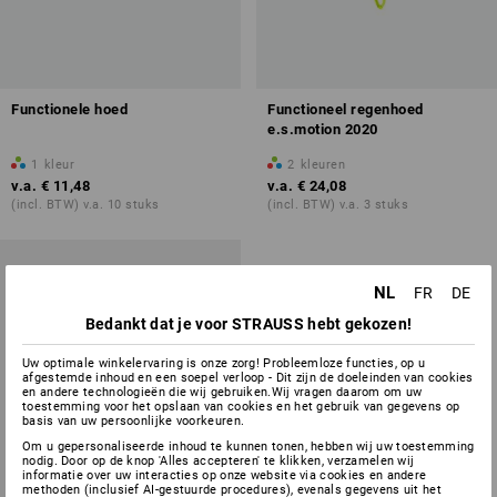
Functionele hoed
Functioneel regenhoed
e.s.motion 2020
1
kleur
2
kleuren
v.a.
€ 11,48
v.a.
€ 24,08
(incl. BTW) v.a. 10 stuks
(incl. BTW) v.a. 3 stuks
NL
FR
DE
Bedankt dat je voor STRAUSS hebt gekozen!
Uw optimale winkelervaring is onze zorg! Probleemloze functies, op u
afgestemde inhoud en een soepel verloop - Dit zijn de doeleinden van cookies
en andere technologieën die wij gebruiken.Wij vragen daarom om uw
toestemming voor het opslaan van cookies en het gebruik van gegevens op
basis van uw persoonlijke voorkeuren.
Om u gepersonaliseerde inhoud te kunnen tonen, hebben wij uw toestemming
nodig. Door op de knop 'Alles accepteren' te klikken, verzamelen wij
informatie over uw interacties op onze website via cookies en andere
methoden (inclusief AI-gestuurde procedures), evenals gegevens uit het