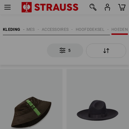
5
KLEDING
DAMES
ACCESSOIRES
HOOFDDEKSEL
HOEDEN
5