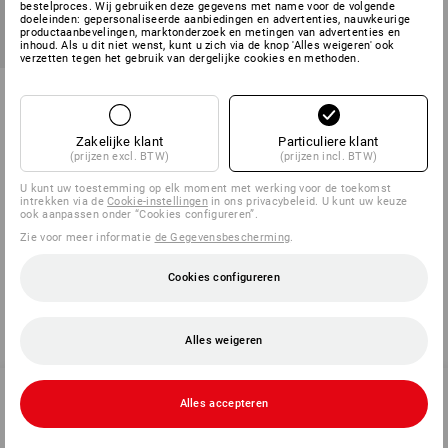
bestelproces. Wij gebruiken deze gegevens met name voor de volgende
doeleinden: gepersonaliseerde aanbiedingen en advertenties, nauwkeurige
productaanbevelingen, marktonderzoek en metingen van advertenties en
inhoud. Als u dit niet wenst, kunt u zich via de knop 'Alles weigeren' ook
verzetten tegen het gebruik van dergelijke cookies en methoden.
Strohoed e.s.e:pic
1
kleur
Zakelijke klant
Particuliere klant
v.a.
€ 14,40
(prijzen excl. BTW)
(prijzen incl. BTW)
(incl. BTW) v.a. 3 stuks
U kunt uw toestemming op elk moment met werking voor de toekomst
intrekken via de
Cookie-instellingen
in ons privacybeleid. U kunt uw keuze
ook aanpassen onder “Cookies configureren”.
Zie voor meer informatie
U hebt al 5 van 5 items bekeken.
de Gegevensbescherming
.
Cookies configureren
Alles weigeren
Alles accepteren
SERVICE 02 400 27 64