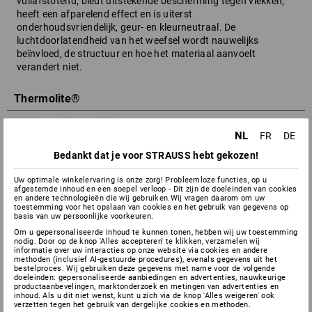
vuilafstotend, biedt uitstekende bescherming tegen vlekken,
heeft een afparelend effect en is uiterst
onderhoudsvriendelijk, geur- en kleurneutraal. De
luchtdoorlatendheid van het weefsel wordt nauwelijks
beïnvloed, de structuur en hoe het materiaal aanvoelt
verandert niet.
Thermolite®
NL
FR
DE
Bedankt dat je voor STRAUSS hebt gekozen!
Thermolite® van DuPont bevat bijzonder hoogwaardig
Uw optimale winkelervaring is onze zorg! Probleemloze functies, op u
ventilerend materiaal. Vocht wordt van de huid weggevoerd –
afgestemde inhoud en een soepel verloop - Dit zijn de doeleinden van cookies
uw lichaam blijft aangenaam droog. Tegelijkertijd slaat
en andere technologieën die wij gebruiken.Wij vragen daarom om uw
Thermolite® de lichaamswarmte op in holle vezels, waardoor
toestemming voor het opslaan van cookies en het gebruik van gegevens op
basis van uw persoonlijke voorkeuren.
verlies van warmte wordt voorkomen.
Om u gepersonaliseerde inhoud te kunnen tonen, hebben wij uw toestemming
nodig. Door op de knop 'Alles accepteren' te klikken, verzamelen wij
informatie over uw interacties op onze website via cookies en andere
Thinsulate®
methoden (inclusief AI-gestuurde procedures), evenals gegevens uit het
bestelproces. Wij gebruiken deze gegevens met name voor de volgende
doeleinden: gepersonaliseerde aanbiedingen en advertenties, nauwkeurige
productaanbevelingen, marktonderzoek en metingen van advertenties en
inhoud. Als u dit niet wenst, kunt u zich via de knop 'Alles weigeren' ook
verzetten tegen het gebruik van dergelijke cookies en methoden.