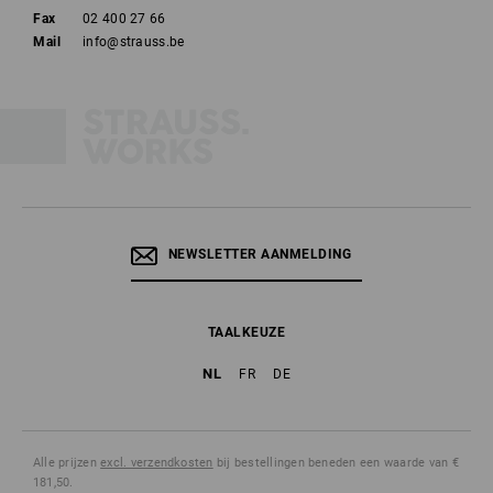
Fax
02 400 27 66
Mail
info@strauss.be
NEWSLETTER AANMELDING
TAALKEUZE
NL
FR
DE
Alle prijzen
excl. verzendkosten
bij bestellingen beneden een waarde van €
181,50.