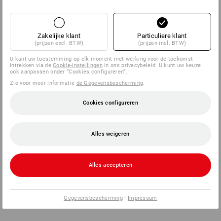
Een zeer hoogwaardige wattering naar het voorbeeld van
natuurlijke isolatie zoals veren en vacht. De holle vezels zijn 40
maal fijner dan menselijk haar en kunnen door hun
buisachtige vorm bij een geringer gewicht meer lucht
Zakelijke klant
Particuliere klant
insluiten.
(prijzen excl. BTW)
(prijzen incl. BTW)
Het overtuigende effect:
U kunt uw toestemming op elk moment met werking voor de toekomst
intrekken via de
Cookie-instellingen
in ons privacybeleid. U kunt uw keuze
optimale isolatie
ook aanpassen onder “Cookies configureren”.
sensationeel geringe vliesdikte
Zie voor meer informatie
de Gegevensbescherming
.
ademend
perfect draagcomfort
Cookies configureren
Alles weigeren
terug
Alles accepteren
SERVICE 02 400 27 64
Gegevensbescherming
|
Impressum