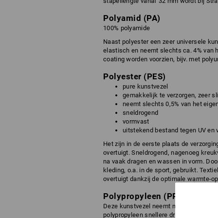
stapellengte vanaf 32 mm wordt bij Strau
Polyamid (PA)
100% polyamide
Naast polyester een zeer universele kuns
elastisch en neemt slechts ca. 4% van 
coating worden voorzien, bijv. met polyu
Polyester (PES)
pure kunstvezel
gemakkelijk te verzorgen, zeer sli
neemt slechts 0,5% van het eige
sneldrogend
vormvast
uitstekend bestand tegen UV en 
Het zijn in de eerste plaats de verzor
overtuigt. Sneldrogend, nagenoeg kreukv
na vaak dragen en wassen in vorm. Door
kleding, o.a. in de sport, gebruikt. Texti
overtuigt dankzij de optimale warmte-op
Polypropyleen (PP)
Deze kunstvezel neemt minder vloeistof 
polypropyleen snellere droogtijden dan 