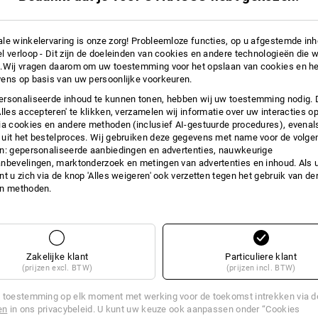
eschikt voor de vervaardiging van functioneel ondergoed.
le winkelervaring is onze zorg! Probleemloze functies, op u afgestemde in
l verloop - Dit zijn de doeleinden van cookies en andere technologieën die w
.Wij vragen daarom om uw toestemming voor het opslaan van cookies en he
e, waterdichte coatings. Het behoudt zijn eigenschappen langdurig, de
ens op basis van uw persoonlijke voorkeuren.
lijft ook bij koude flexibel. Bij schoenen wordt polyurethaan als vormvast,
rsonaliseerde inhoud te kunnen tonen, hebben wij uw toestemming nodig. 
lijtvaste coating op leer gebruikt.
Alles accepteren' te klikken, verzamelen wij informatie over uw interacties o
ia cookies en andere methoden (inclusief AI-gestuurde procedures), evenal
uit het bestelproces. Wij gebruiken deze gegevens met name voor de volge
or zijn eigenschappen (bestand tegen de meeste chemicaliën, moeilijk
n: gepersonaliseerde aanbiedingen en advertenties, nauwkeurige
tie, goede warmte-isolator) lange tijd op velerlei gebied werd toegepast,
nbevelingen, marktonderzoek en metingen van advertenties en inhoud. Als u 
ndere textielvezels.
t u zich via de knop 'Alles weigeren' ook verzetten tegen het gebruik van der
en methoden.
yester en katoen, met een hoger aandeel aan polyester. Doel van de
combinatie van de positieve eigenschappen van de grondstoffen. Voor
n katoen en polyester gebruikt. Dit voorkeursmengsel combineert de
t een sterke, comfortabele en gemakkelijk te verzorgen stof. Het voordeel
Zakelijke klant
Particuliere klant
ornamelijk in de duurzaamheid en de gemakkelijke verzorging van het
(prijzen excl. BTW)
(prijzen incl. BTW)
 toestemming op elk moment met werking voor de toekomst intrekken via 
en
in ons privacybeleid. U kunt uw keuze ook aanpassen onder “Cookies
en heeft