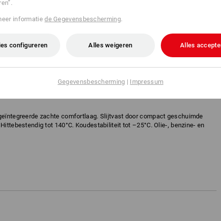
ren”.
ppen. Zelfs onder de meest
PrimaLoft®-producten u
meer informatie
de Gegevensbescherming
.
jne microfibre-structuur
energie te besparen.
es configureren
Alles weigeren
Alles accepte
 op te nemen, tussentijds op te slaan en gecontroleerd aan de volgende
n ophoping van vocht voorkomen en een aangenaam lichaamsklimaat
Gegevensbescherming
|
Impressum
 geïntegreerde zachte comfortlaag. Slijtvast door compact geschuimde
Hittebestendig tot 140°C. Koudestabiliteit tot –25°C. Olie-, benzine- en