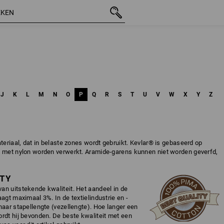
J
K
L
M
N
O
P
Q
R
S
T
U
V
W
X
Y
Z
teriaal, dat in belaste zones wordt gebruikt. Kevlar® is gebaseerd op
x met nylon worden verwerkt. Aramide-garens kunnen niet worden geverfd,
ITY
an uitstekende kwaliteit. Het aandeel in de
agt maximaal 3%. In de textielindustrie en -
naar stapellengte (vezellengte). Hoe langer een
rdt hij bevonden. De beste kwaliteit met een