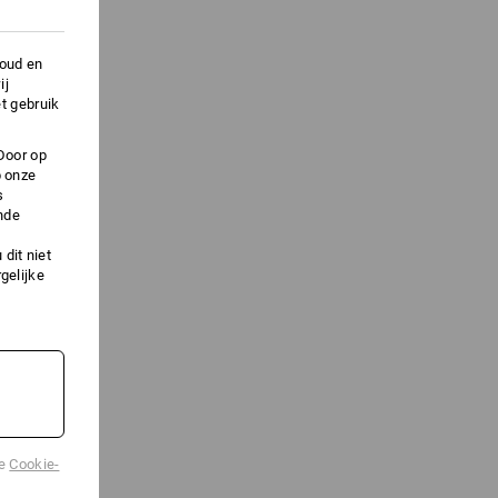
houd en
ij
t gebruik
Door op
p onze
s
nde
dit niet
gelijke
de
Cookie-