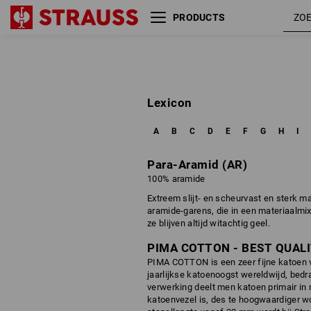
PRODUCTS
Lexicon
A
B
C
D
E
F
G
H
I
Para-Aramid (AR)
100% aramide
Extreem slijt- en scheurvast en sterk ma
aramide-garens, die in een materiaalmi
ze blijven altijd witachtig geel.
PIMA COTTON - BEST QUAL
PIMA COTTON is een zeer fijne katoen v
jaarlijkse katoenoogst wereldwijd, bedra
verwerking deelt men katoen primair in 
katoenvezel is, des te hoogwaardiger wo