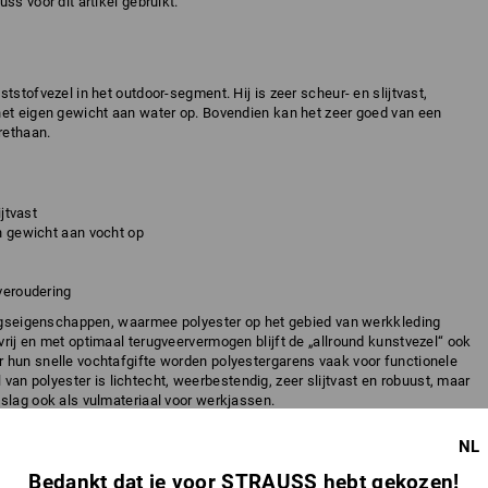
ss voor dit artikel gebruikt.
tstofvezel in het outdoor-segment. Hij is zeer scheur- en slijtvast,
het eigen gewicht aan water op. Bovendien kan het zeer goed van een
rethaan.
jtvast
n gewicht aan vocht op
veroudering
gingseigenschappen, waarmee polyester op het gebied van werkkleding
rij en met optimaal terugveervermogen blijft de „allround kunstvezel“ ook
 hun snelle vochtafgifte worden polyestergarens vaak voor functionele
el van polyester is lichtecht, weerbestendig, zeer slijtvast en robuust, maar
slag ook als vulmateriaal voor werkjassen.
NL
op dan andere natuurlijke of synthetische vezels. Daardoor heeft
Bedankt dat je voor STRAUSS hebt gekozen!
andere polyestervezels.