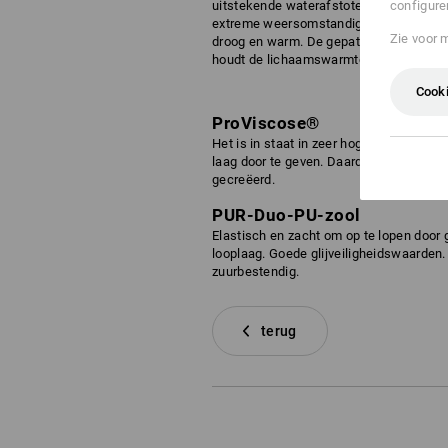
configure
uitstekende waterafstotende eigenscha
extreme weersomstandigheden houden 
Zie voor 
droog en warm. De gepatenteerde ultrafi
houdt de lichaamswarmte vast en helpt 
Cooki
ProViscose®
Het is in staat in zeer hoge mate vocht
laag door te geven. Daardoor wordt ee
gecreëerd.
PUR-Duo-PU-zool
Elastisch en zacht om op te lopen door
looplaag. Goede glijveiligheidswaarden. 
zuurbestendig.
terug