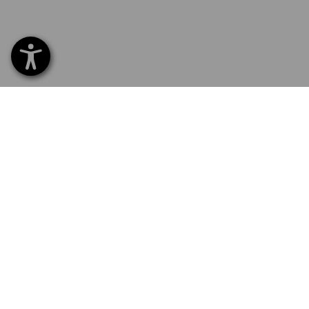
SERVICE 02 400 27 64
SERV
Home
Leveri
NEWSLETTER AANMELDING
Ruilen
Betal
VOLG STRAUSS
Catal
Recla
Newsl