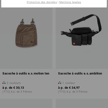
Protection des données
|
Mentions legales
Sacoche à outils e.s.motion ten
Sacoche à outils e.s.ambition
5
couleurs
1
couleur
à p. de
€ 30,13
à p. de
€ 34,97
(TTC) à p. de 3 Pièces
(TTC) à p. de 3 Pièces