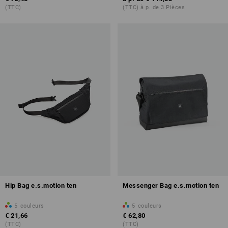
(TTC)
(TTC) à p. de 3 Pièces
Hip Bag e.s.motion ten
Messenger Bag e.s.motion ten
5
couleurs
5
couleurs
€ 21,66
€ 62,80
(TTC)
(TTC)