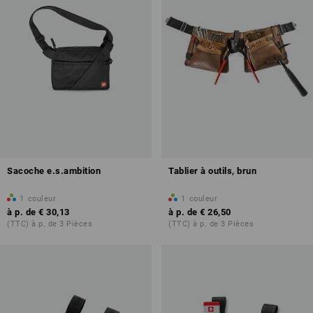
Sacoche e.s.ambition
Tablier à outils, brun
1
couleur
1
couleur
à p. de
€ 30,13
à p. de
€ 26,50
(TTC) à p. de 3 Pièces
(TTC) à p. de 3 Pièces