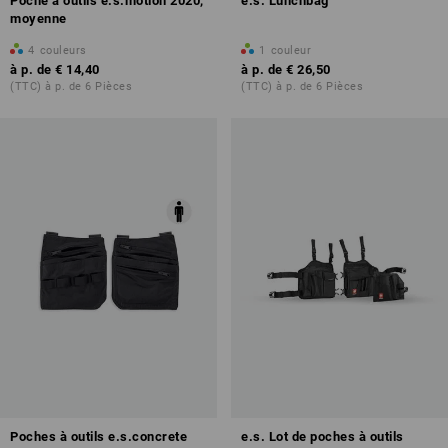
Poche à outils e.s.motion 2020,
e.s. Lunchbag
moyenne
4
couleurs
1
couleur
à p. de
€ 14,40
à p. de
€ 26,50
(TTC) à p. de 6 Pièces
(TTC) à p. de 6 Pièces
Poches à outils e.s.concrete
e.s. Lot de poches à outils