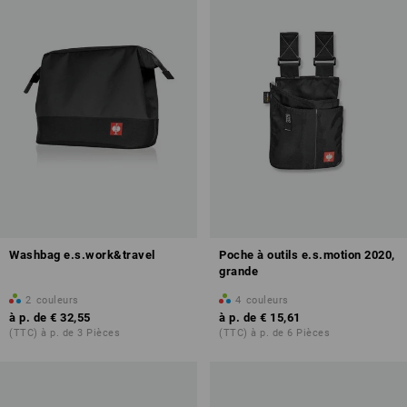
Washbag e.s.work&travel
Poche à outils e.s.motion 2020,
grande
2
couleurs
4
couleurs
à p. de
€ 32,55
à p. de
€ 15,61
(TTC) à p. de 3 Pièces
(TTC) à p. de 6 Pièces