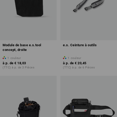
Module de base e.s.tool
e.s. Ceinture à outils
concept, droite
1
couleur
1
couleur
à p. de
€ 18,03
à p. de
€ 20,45
(TTC) à p. de 3 Pièces
(TTC) à p. de 6 Pièces