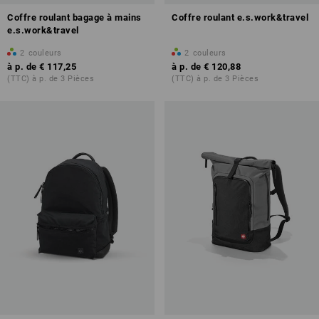
Coffre roulant bagage à mains
Coffre roulant e.s.work&travel
e.s.work&travel
2
couleurs
2
couleurs
à p. de
€ 117,25
à p. de
€ 120,88
(TTC) à p. de 3 Pièces
(TTC) à p. de 3 Pièces