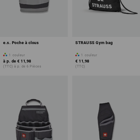
e.s. Poche à clous
STRAUSS Gym bag
1
couleur
1
couleur
à p. de
€ 11,98
€ 11,98
(TTC) à p. de 6 Pièces
(TTC)