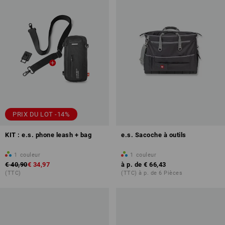
PRIX DU LOT -14%
KIT : e.s. phone leash + bag
e.s. Sacoche à outils
1
couleur
1
couleur
€ 40,90
€ 34,97
à p. de
€ 66,43
(TTC)
(TTC) à p. de 6 Pièces