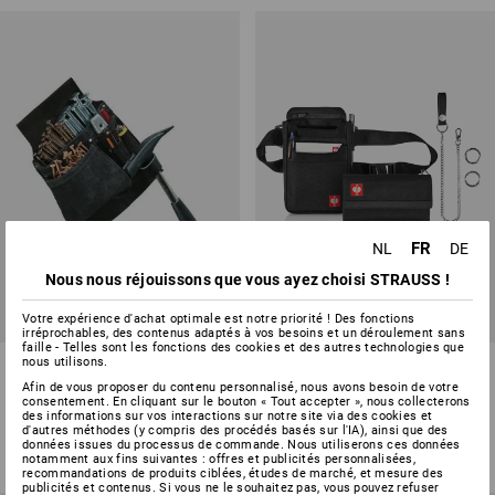
FR
NL
DE
Nous nous réjouissons que vous ayez choisi STRAUSS !
PRIX DU LOT -14%
Votre expérience d'achat optimale est notre priorité ! Des fonctions
irréprochables, des contenus adaptés à vos besoins et un déroulement sans
faille - Telles sont les fonctions des cookies et des autres technologies que
nous utilisons.
Poche à outils
KIT : e.s. Pochette de serveur
+Porte-monnaie base
Afin de vous proposer du contenu personnalisé, nous avons besoin de votre
consentement. En cliquant sur le bouton « Tout accepter », nous collecterons
des informations sur vos interactions sur notre site via des cookies et
1
variante
1
couleur
d'autres méthodes (y compris des procédés basés sur l'IA), ainsi que des
à p. de
€ 22,39
€ 66,31
€ 56,75
données issues du processus de commande. Nous utiliserons ces données
(TTC) à p. de 3 Pièces
(TTC)
notamment aux fins suivantes : offres et publicités personnalisées,
recommandations de produits ciblées, études de marché, et mesure des
publicités et contenus. Si vous ne le souhaitez pas, vous pouvez refuser