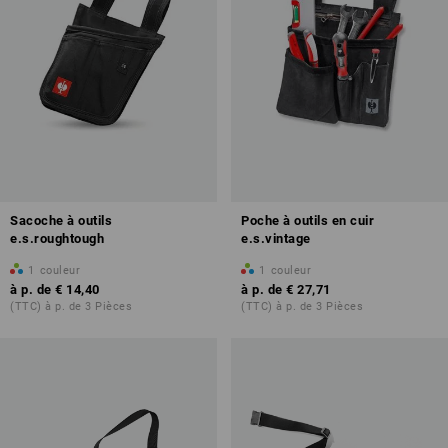
Sacoche à outils
Poche à outils en cuir
e.s.roughtough
e.s.vintage
1
couleur
1
couleur
à p. de
€ 14,40
à p. de
€ 27,71
(TTC) à p. de 3 Pièces
(TTC) à p. de 3 Pièces