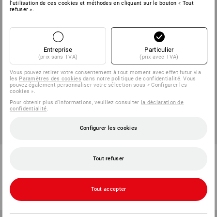
l'utilisation de ces cookies et méthodes en cliquant sur le bouton « Tout
refuser ».
Entreprise
Particulier
(prix sans TVA)
(prix avec TVA)
Vous pouvez retirer votre consentement à tout moment avec effet futur via
les
Paramètres des cookies
dans notre politique de confidentialité. Vous
pouvez également personnaliser votre sélection sous « Configurer les
cookies ».
Pour obtenir plus d'informations, veuillez consulter
la déclaration de
confidentialité
.
Configurer les cookies
Poche pour téléphone portable
Module de base e.s.tool
Tout refuser
e.s.roughtough
concept, gauche
1
couleur
1
couleur
à p. de
€ 14,40
à p. de
€ 18,03
Tout accepter
(TTC) à p. de 3 Pièces
(TTC) à p. de 3 Pièces