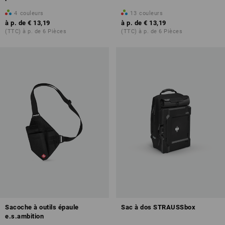
4
couleurs
13
couleurs
à p. de
€ 13,19
à p. de
€ 13,19
(TTC) à p. de 6 Pièces
(TTC) à p. de 6 Pièces
Sacoche à outils épaule
Sac à dos STRAUSSbox
e.s.ambition