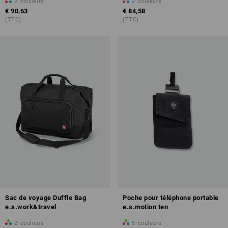
2
couleurs
2
couleurs
€ 90,63
€ 84,58
(TTC)
(TTC)
Sac de voyage Duffle Bag
Poche pour téléphone portable
e.s.work&travel
e.s.motion ten
2
couleurs
5
couleurs