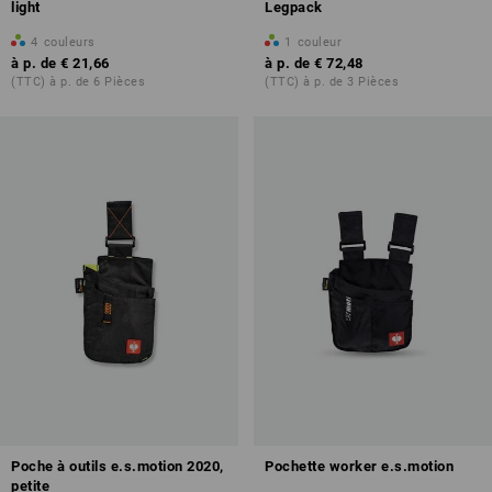
light
Legpack
4
couleurs
1
couleur
à p. de
€ 21,66
à p. de
€ 72,48
(TTC) à p. de 6 Pièces
(TTC) à p. de 3 Pièces
Poche à outils e.s.motion 2020,
Pochette worker e.s.motion
petite