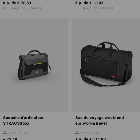
à p. de
€ 78,53
à p. de
€ 18,03
(TTC) à p. de 3 Pièces
(TTC) à p. de 3 Pièces
Sacoche d'ordinateur
Sac de voyage week-end
STRAUSSbox
e.s.work&travel
2
couleurs
2
couleurs
€ 72,48
à p. de
€ 114,83