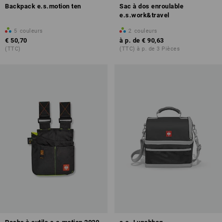
Backpack e.s.motion ten
Sac à dos enroulable
e.s.work&travel
5
couleurs
2
couleurs
€ 50,70
à p. de
€ 90,63
(TTC)
(TTC) à p. de 3 Pièces