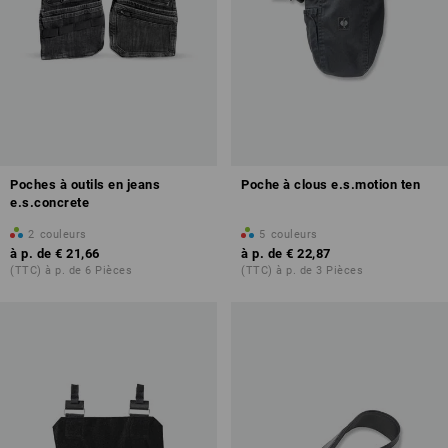
Poches à outils en jeans
Poche à clous e.s.motion ten
e.s.concrete
2
couleurs
5
couleurs
à p. de
€ 21,66
à p. de
€ 22,87
(TTC) à p. de 6 Pièces
(TTC) à p. de 3 Pièces