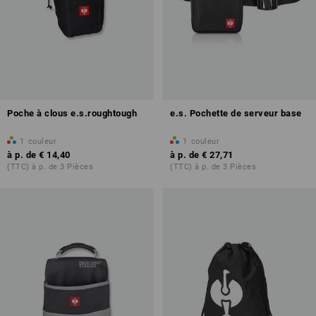
Poche à clous e.s.roughtough
e.s. Pochette de serveur base
1
couleur
1
couleur
à p. de
€ 14,40
à p. de
€ 27,71
(TTC) à p. de 3 Pièces
(TTC) à p. de 3 Pièces