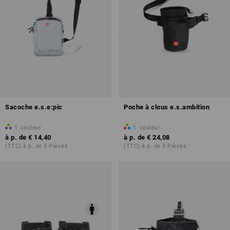
Sacoche e.s.e:pic
Poche à clous e.s.ambition
1
couleur
1
couleur
à p. de
€ 14,40
à p. de
€ 24,08
(TTC) à p. de 3 Pièces
(TTC) à p. de 3 Pièces