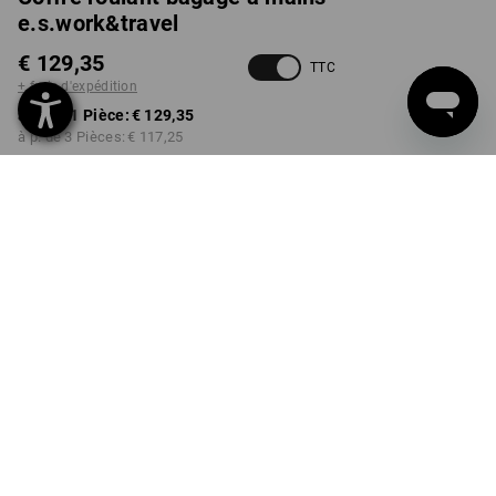
e.s.work&travel
€ 129,35
TTC
+ frais d'expédition
à p. de 1 Pièce:
€ 129,35
à p. de 3 Pièces:
€ 117,25
Délai de livraison est d'env.
3 à 5 jours ouvrables
COULEUR
choisir
noir
Remise sur quantité
à p. de 1 Pièce
à p. de 3 Pièces
Économies:
Économies:
0
%/
Pièce
9
%/
Pièces