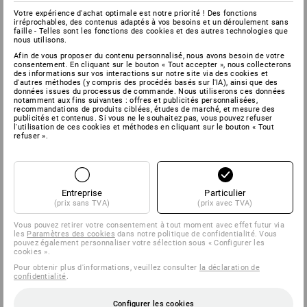
Votre expérience d'achat optimale est notre priorité ! Des fonctions
irréprochables, des contenus adaptés à vos besoins et un déroulement sans
faille - Telles sont les fonctions des cookies et des autres technologies que
nous utilisons.
Afin de vous proposer du contenu personnalisé, nous avons besoin de votre
consentement. En cliquant sur le bouton « Tout accepter », nous collecterons
des informations sur vos interactions sur notre site via des cookies et
d'autres méthodes (y compris des procédés basés sur l'IA), ainsi que des
données issues du processus de commande. Nous utiliserons ces données
notamment aux fins suivantes : offres et publicités personnalisées,
recommandations de produits ciblées, études de marché, et mesure des
publicités et contenus. Si vous ne le souhaitez pas, vous pouvez refuser
l'utilisation de ces cookies et méthodes en cliquant sur le bouton « Tout
refuser ».
Entreprise
Particulier
(prix sans TVA)
(prix avec TVA)
Vous pouvez retirer votre consentement à tout moment avec effet futur via
les
Paramètres des cookies
dans notre politique de confidentialité. Vous
pouvez également personnaliser votre sélection sous « Configurer les
cookies ».
Pour obtenir plus d'informations, veuillez consulter
la déclaration de
confidentialité
.
Configurer les cookies