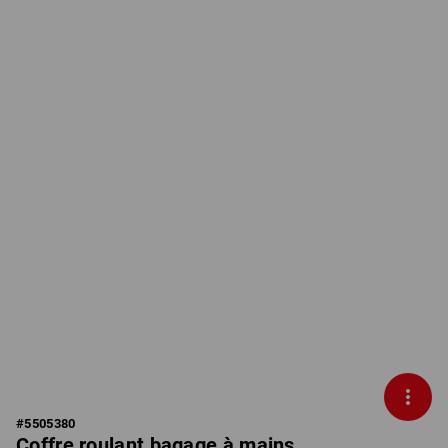
#
5505380
Coffre roulant bagage à mains