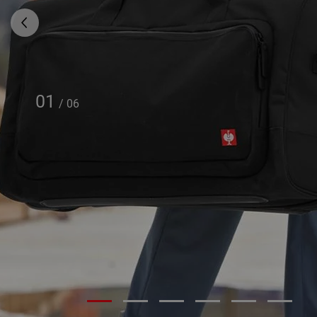
01
/
06