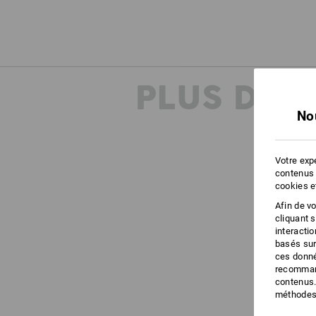
PLUS D'I
No
Votre expé
contenus 
cookies e
Afin de v
cliquant 
interacti
basés sur
ces donné
recommand
contenus.
méthodes 