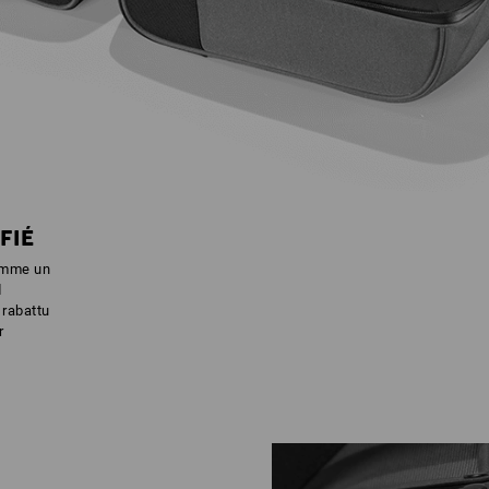
FIÉ
omme un
d
 rabattu
r