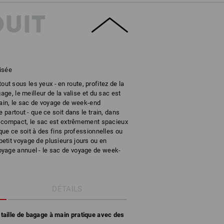
DUIT
isée
r tout sous les yeux - en route, profitez de la
age, le meilleur de la valise et du sac est
main, le sac de voyage de week-end
 partout - que ce soit dans le train, dans
gn compact, le sac est extrêmement spacieux
 que ce soit à des fins professionnelles ou
etit voyage de plusieurs jours ou en
yage annuel - le sac de voyage de week-
DÉTAILS
aille de bagage à main pratique avec des