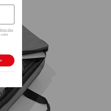
tres des
 votre
er