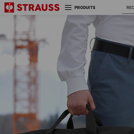
PRODUITS
Sac de voyage week-end
e.s.work&travel