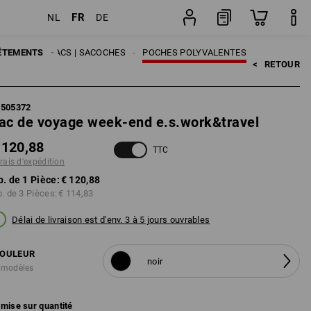
FR
NL
DE
Pièce
SOIRES
ÊTEMENTS
SACS | SACOCHES
POCHES POLYVALENTES
<   
RETOUR
5505372
ac de voyage week-end e.s.work&travel
 120,88
TTC
frais d'expédition
p. de 1 Pièce:
€ 120,88
p. de 3 Pièces:
€ 114,83
Délai de livraison est d'env. 3 à 5 jours ouvrables
OULEUR
noir
 modèles
mise sur quantité