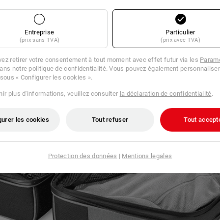
Entreprise
Particulier
(prix sans TVA)
(prix avec TVA)
ez retirer votre consentement à tout moment avec effet futur via les
Paramè
ans notre politique de confidentialité. Vous pouvez également personnaliser
 sous « Configurer les cookies ».
ir plus d'informations, veuillez consulter
la déclaration de confidentialité
.
gurer les cookies
Tout refuser
Tout accept
Protection des données
|
Mentions legales