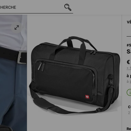
TTC
€ 120,88
noir
+ frais d'expédition
HOMMES
ACCES
V
#
S
€
+ 
à 
à 
C
2
Re