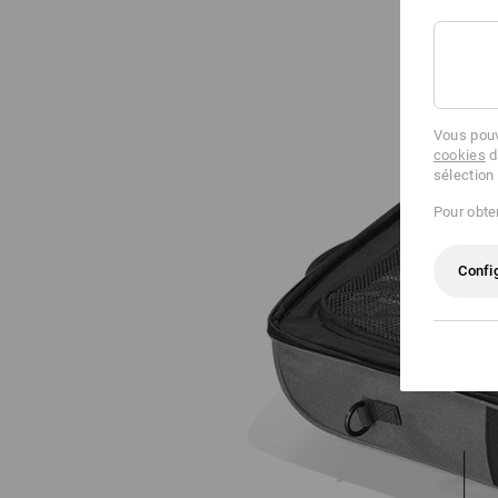
Vous pouv
cookies
d
sélection
Pour obten
Confi