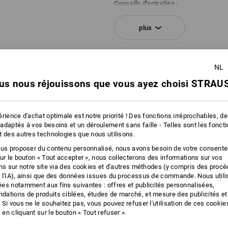
Conseils d'entretien :
Ne pas laver
plus
Ne pas sécher en machine
Ne pas nettoyer à sec
NFORMATIONS
NL
us nous réjouissons que vous ayez choisi STRAUS
Personnalisation :
rience d'achat optimale est notre priorité ! Des fonctions irréprochables, d
adaptés à vos besoins et un déroulement sans faille - Telles sont les fonct
SACOCHE D
t des autres technologies que nous utilisons.
Service de logos
ous proposer du contenu personnalisé, nous avons besoin de votre consent
Avec l
sur le bouton « Tout accepter », nous collecterons des informations sur vos
appa
ons sur notre site via des cookies et d'autres méthodes (y compris des proc
sécu
 l'IA), ainsi que des données issues du processus de commande. Nous util
s
es notamment aux fins suivantes : offres et publicités personnalisées,
ations de produits ciblées, études de marché, et mesure des publicités et
 Si vous ne le souhaitez pas, vous pouvez refuser l'utilisation de ces cookie
en cliquant sur le bouton « Tout refuser ».