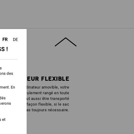
Ne pas javelliser
Ne pas repasser
FR
DE
S !
es
ions des
'ORDINATEUR FLEXIBLE
ement. En
a sacoche d’ordinateur amovible, votre
reil est non seulement rangé en toute
édés
rité, mais il peut aussi être transporté
iserons
éparément de façon flexible, si le sac
entier n’est pas toujours nécessaire.
s et