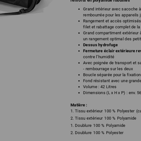
renforts en polyamide robustes
Grand intérieur avec sacoche à
rembourrée pour les appareils 
Rangement et accès optimisés 
filet et rabattage complet de l
Grand compartiment extérieur à
un rangement optimal des petit
Dessus hydrofuge
Fermeture éclair extérieure re
contre l’humidité
Avec poignée de transport et s
- rembourrage sur les deux
Boucle séparée pour la fixation 
Fond résistant avec une grande 
Volume : 42 Litres
Dimensions (L x H x P) : env.
56
Matière :
1. Tissu extérieur
100
%
Polyester
(c
2. Tissu extérieur
100
%
Polyamide
1. Doublure
100
%
Polyamide
2. Doublure
100
%
Polyester