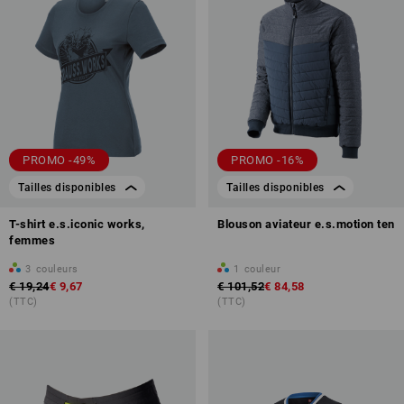
PROMO -49%
PROMO -16%
Tailles disponibles
Tailles disponibles
T-shirt e.s.iconic works,
Blouson aviateur e.s.motion ten
femmes
3
couleurs
1
couleur
€ 19,24
€ 9,67
€ 101,52
€ 84,58
(TTC)
(TTC)