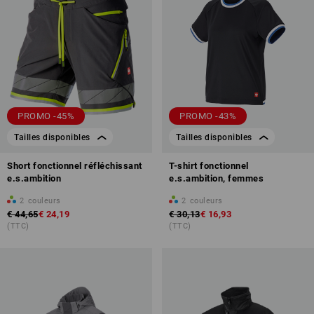
PROMO -45%
PROMO -43%
Tailles disponibles
Tailles disponibles
Short fonctionnel réfléchissant
T-shirt fonctionnel
e.s.ambition
e.s.ambition, femmes
2
couleurs
2
couleurs
€ 44,65
€ 24,19
€ 30,13
€ 16,93
(TTC)
(TTC)