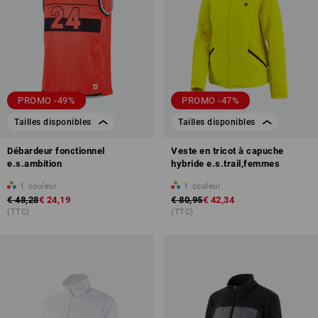
PROMO -49%
PROMO -47%
Tailles disponibles
Tailles disponibles
Débardeur fonctionnel
Veste en tricot à capuche
e.s.ambition
hybride e.s.trail,femmes
1
couleur
1
couleur
€ 48,28
€ 24,19
€ 80,95
€ 42,34
(TTC)
(TTC)