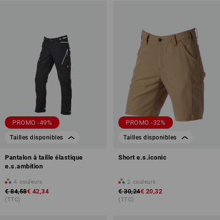
PROMO -49%
PROMO -32%
Tailles disponibles
Tailles disponibles
Pantalon à taille élastique
Short e.s.iconic
e.s.ambition
4
couleurs
2
couleurs
€ 84,58
€ 42,34
€ 30,24
€ 20,32
(TTC)
(TTC)