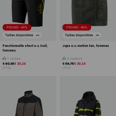
PROMO -49%
PROMO -46%
Tailles disponibles
Tailles disponibles
Fonctionnelle short e.s.trail,
Jupe e.s.motion ten, femmes
femmes
1
couleur
2
couleurs
€ 60,38
€ 30,24
€ 56,75
€ 30,24
(TTC)
(TTC)