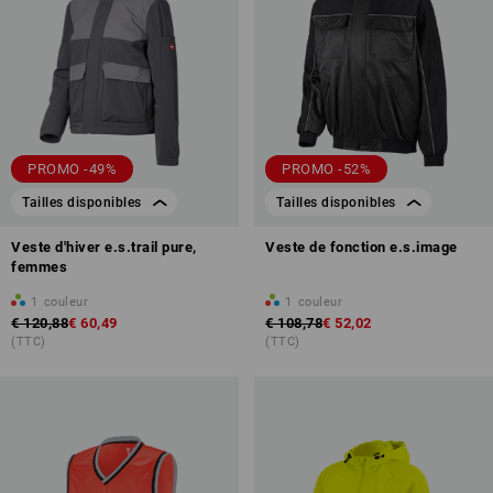
PROMO -49%
PROMO -52%
Tailles disponibles
Tailles disponibles
Veste d'hiver e.s.trail pure,
Veste de fonction e.s.image
femmes
1
couleur
1
couleur
€ 120,88
€ 60,49
€ 108,78
€ 52,02
(TTC)
(TTC)