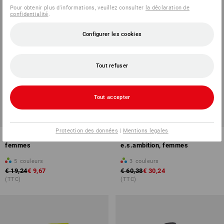
Pour obtenir plus d'informations, veuillez consulter
la déclaration de
confidentialité
.
Configurer les cookies
Tout refuser
Tout accepter
PROMO -49%
PROMO -49%
Tailles disponibles
Tailles disponibles
Protection des données
|
Mentions legales
e.s. T-shirt strauss works,
Pantalon à poches multiples
femmes
e.s.ambition, femmes
5
couleurs
3
couleurs
€ 19,24
€ 9,67
€ 60,38
€ 30,24
(TTC)
(TTC)