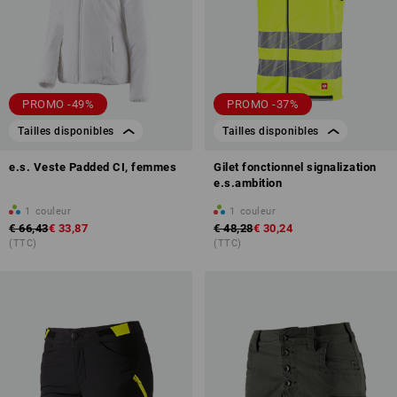
PROMO -49%
PROMO -37%
Tailles disponibles
Tailles disponibles
e.s. Veste Padded CI, femmes
Gilet fonctionnel signalization
e.s.ambition
1
couleur
1
couleur
€ 66,43
€ 33,87
€ 48,28
€ 30,24
(TTC)
(TTC)