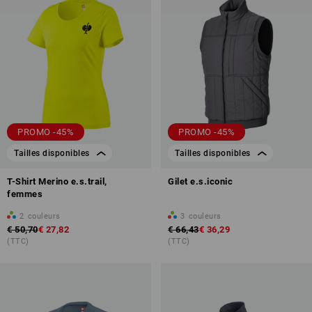
PROMO -45%
PROMO -45%
Tailles disponibles
Tailles disponibles
T-Shirt Merino e.s.trail,
Gilet e.s.iconic
femmes
2
couleurs
3
couleurs
€ 50,70
€ 27,82
€ 66,43
€ 36,29
(TTC)
(TTC)