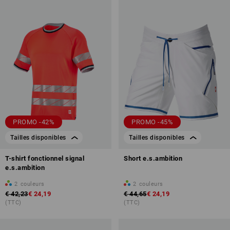
PROMO -42%
PROMO -45%
Tailles disponibles
Tailles disponibles
T-shirt fonctionnel signal
Short e.s.ambition
e.s.ambition
2
couleurs
2
couleurs
€ 42,23
€ 24,19
€ 44,65
€ 24,19
(TTC)
(TTC)