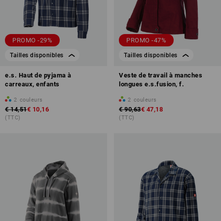
PROMO -29%
PROMO -47%
Tailles disponibles
Tailles disponibles
e.s. Haut de pyjama à
Veste de travail à manches
carreaux, enfants
longues e.s.fusion, f.
2
couleurs
2
couleurs
€ 14,51
€ 10,16
€ 90,63
€ 47,18
(TTC)
(TTC)