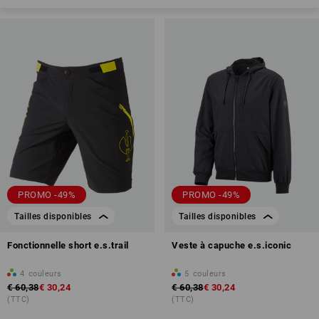
PROMO -49%
PROMO -49%
Tailles disponibles
Tailles disponibles
Fonctionnelle short e.s.trail
Veste à capuche e.s.iconic
4
couleurs
5
couleurs
€ 60,38
€ 30,24
€ 60,38
€ 30,24
(TTC)
(TTC)