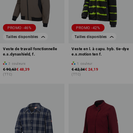
PROMO -46%
PROMO -42%
Tailles disponibles
Tailles disponibles
Veste de travail fonctionnelle
Veste en l. à capu. hyb. tie-dye
e.s.dynashield, f.
e.s.motion ten f.
3
couleurs
1
couleur
€ 90,63
€ 48,39
€ 42,34
€ 24,19
(TTC)
(TTC)