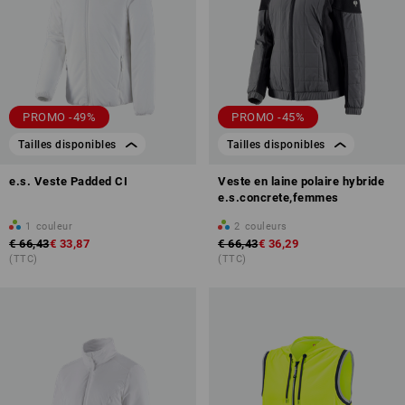
PROMO -49%
PROMO -45%
Tailles disponibles
Tailles disponibles
e.s. Veste Padded CI
Veste en laine polaire hybride
e.s.concrete,femmes
1
couleur
2
couleurs
€ 66,43
€ 33,87
€ 66,43
€ 36,29
(TTC)
(TTC)