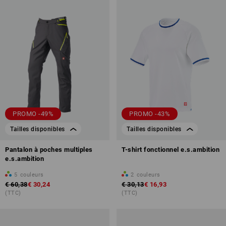
PROMO -49%
PROMO -43%
Tailles disponibles
Tailles disponibles
Pantalon à poches multiples
T-shirt fonctionnel e.s.ambition
e.s.ambition
5
couleurs
2
couleurs
€ 60,38
€ 30,24
€ 30,13
€ 16,93
(TTC)
(TTC)