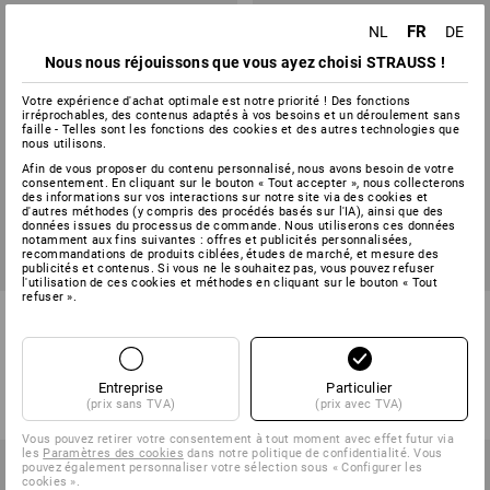
FR
NL
DE
Nous nous réjouissons que vous ayez choisi STRAUSS !
Votre expérience d'achat optimale est notre priorité ! Des fonctions
irréprochables, des contenus adaptés à vos besoins et un déroulement sans
faille - Telles sont les fonctions des cookies et des autres technologies que
nous utilisons.
Afin de vous proposer du contenu personnalisé, nous avons besoin de votre
consentement. En cliquant sur le bouton « Tout accepter », nous collecterons
des informations sur vos interactions sur notre site via des cookies et
d'autres méthodes (y compris des procédés basés sur l'IA), ainsi que des
données issues du processus de commande. Nous utiliserons ces données
PROMO -34%
PROMO -47%
notamment aux fins suivantes : offres et publicités personnalisées,
recommandations de produits ciblées, études de marché, et mesure des
Tailles disponibles
Tailles disponibles
publicités et contenus. Si vous ne le souhaitez pas, vous pouvez refuser
l'utilisation de ces cookies et méthodes en cliquant sur le bouton « Tout
refuser ».
Coupe-vent light-pack e.s.trail,
Hoody sweatshirt e.s.iconic
femmes
works, femmes
1
couleur
4
couleurs
€ 101,52
€ 66,54
€ 30,13
€ 15,72
Entreprise
Particulier
(prix sans TVA)
(prix avec TVA)
(TTC)
(TTC)
Vous pouvez retirer votre consentement à tout moment avec effet futur via
les
Paramètres des cookies
dans notre politique de confidentialité. Vous
pouvez également personnaliser votre sélection sous « Configurer les
cookies ».