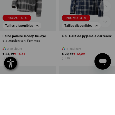
PROMO -40%
PROMO -41%
Tailles disponibles
Tailles disponibles
Laine polaire Hoody tie-dye
e.s. Haut de pyjama à carreaux
e.s.motion ten, femmes
2
couleurs
2
couleurs
€ 24,19
€ 14,51
€ 20,56
€ 12,09
(TTC)
(TTC)