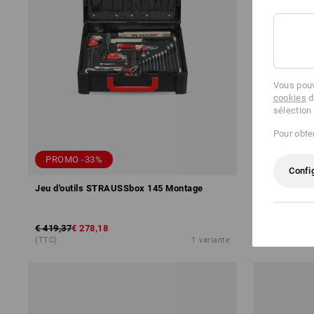
Vous pouv
cookies
d
sélection
Pour obten
PROMO -33%
PRIX DU 
Confi
Jeu d'outils STRAUSSbox 145 Montage
Kit de sécu
215 midi
€ 419,37
€ 278,18
€ 253,86
€ 1
(TTC)
1
variante
(TTC)