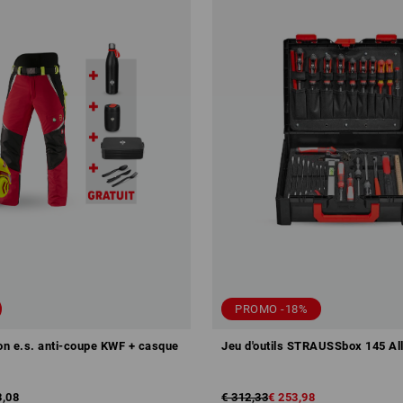
PROMO -18%
lon e.s. anti-coupe KWF + casque
Jeu d'outils STRAUSSbox 145 Al
3,08
€ 312,33
€ 253,98