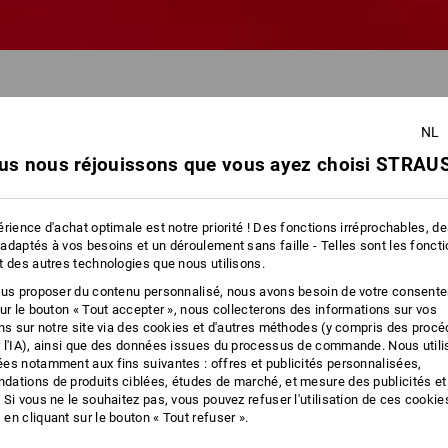
NL
us nous réjouissons que vous ayez choisi STRAUS
102 Arti
rience d'achat optimale est notre priorité ! Des fonctions irréprochables, d
adaptés à vos besoins et un déroulement sans faille - Telles sont les fonct
t des autres technologies que nous utilisons.
ous proposer du contenu personnalisé, nous avons besoin de votre consent
sur le bouton « Tout accepter », nous collecterons des informations sur vos
ons sur notre site via des cookies et d'autres méthodes (y compris des proc
 l'IA), ainsi que des données issues du processus de commande. Nous util
es notamment aux fins suivantes : offres et publicités personnalisées,
ations de produits ciblées, études de marché, et mesure des publicités et
 Si vous ne le souhaitez pas, vous pouvez refuser l'utilisation de ces cookie
en cliquant sur le bouton « Tout refuser ».