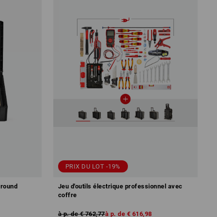
PRIX DU LOT -19%
lround
Jeu d'outils électrique professionnel avec
coffre
à p. de
€ 762,77
à p. de
€ 616,98