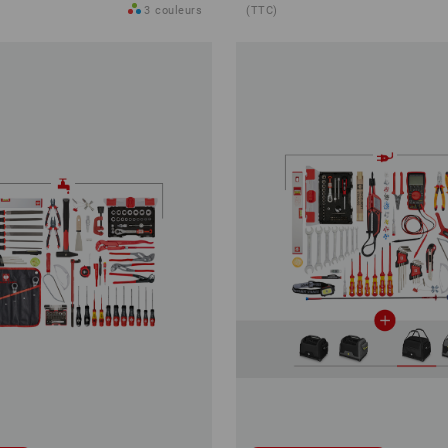
3
couleurs
(TTC)