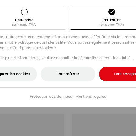
Entreprise
Particulier
(prix sans TVA)
(prix avec TVA)
ez retirer votre consentement à tout moment avec effet futur via les
Paramè
ans notre politique de confidentialité. Vous pouvez également personnaliser
 sous « Configurer les cookies ».
ir plus d'informations, veuillez consulter
la déclaration de confidentialité
.
LOT -28%
PRIX DU LOT -30%
gurer les cookies
Tout refuser
Tout accept
ristion de charge STRAUSSbox
Gants-kit allround
Protection des données
|
Mentions legales
81,38
€ 13,76
€ 9,56
1
variante
(TTC)