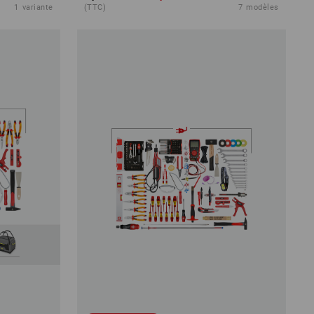
1
variante
(TTC)
7
modèles