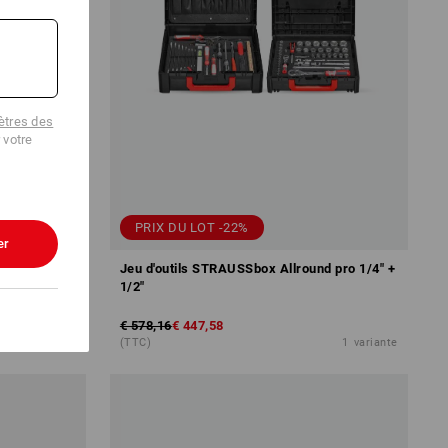
tres des
 votre
PRIX DU LOT -22%
er
Jeu d'outils STRAUSSbox Allround pro 1/4" +
1/2"
€ 578,16
€ 447,58
1
variante
(TTC)
1
variante