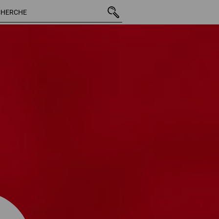
%
102 Arti