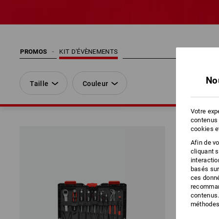
PROMOS
KIT D'ÉVÈNEMENTS
No
Taille
Couleur
Votre expé
contenus 
cookies e
Afin de v
cliquant 
interacti
basés sur
ces donné
recommand
contenus.
méthodes 