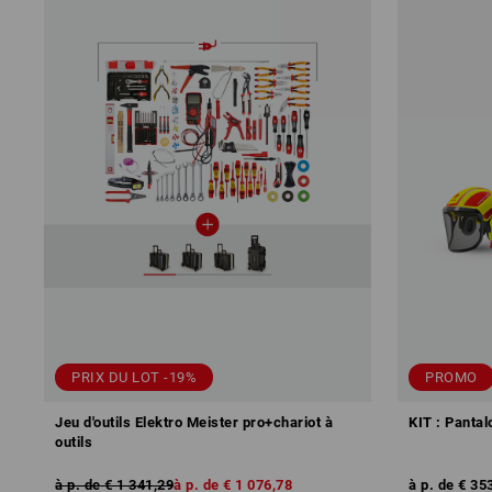
PRIX DU LOT -19%
PROMO
Jeu d'outils Elektro Meister pro+chariot à
KIT : Panta
outils
à p. de
€ 1 341,29
à p. de
€ 1 076,78
à p. de
€ 35