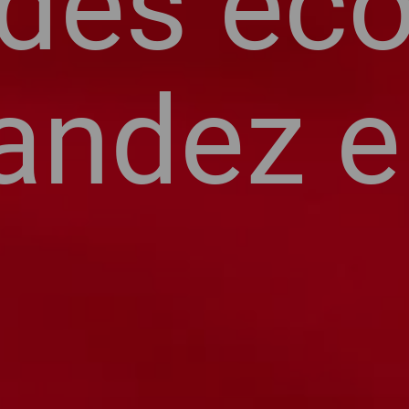
 des éc
ndez en