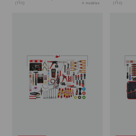
(TTC)
4
modèles
(TTC)