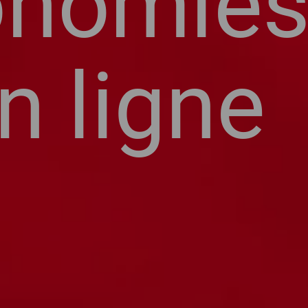
onomies
 ligne