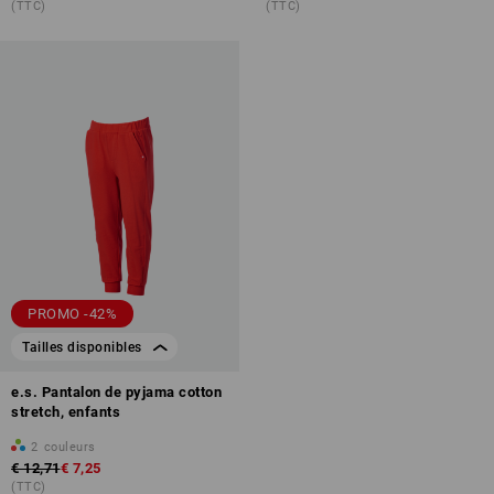
(TTC)
(TTC)
PROMO -42%
Tailles disponibles
e.s. Pantalon de pyjama cotton
stretch, enfants
2
couleurs
€ 12,71
€ 7,25
(TTC)