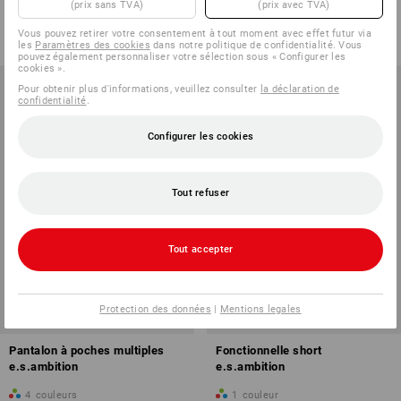
(prix sans TVA)
(prix avec TVA)
3
couleurs
4
couleurs
€ 30,24
€ 20,32
€ 44,65
€ 24,19
Vous pouvez retirer votre consentement à tout moment avec effet futur via
(TTC)
(TTC)
les
Paramètres des cookies
dans notre politique de confidentialité. Vous
pouvez également personnaliser votre sélection sous « Configurer les
cookies ».
Pour obtenir plus d'informations, veuillez consulter
la déclaration de
confidentialité
.
Configurer les cookies
Tout refuser
Tout accepter
PROMO -49%
PROMO -45%
Protection des données
|
Mentions legales
Tailles disponibles
Tailles disponibles
Pantalon à poches multiples
Fonctionnelle short
e.s.ambition
e.s.ambition
4
couleurs
1
couleur