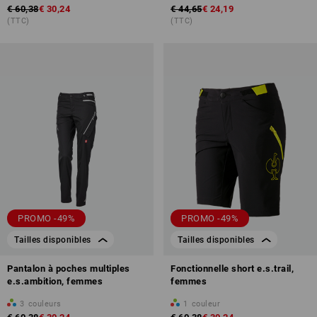
€ 60,38
€ 30,24
€ 44,65
€ 24,19
(TTC)
(TTC)
PROMO -49%
PROMO -49%
Tailles disponibles
Tailles disponibles
Pantalon à poches multiples
Fonctionnelle short e.s.trail,
e.s.ambition, femmes
femmes
3
couleurs
1
couleur