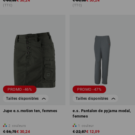
€ 60,38
€ 30,24
€ 60,38
€ 30,24
(TTC)
(TTC)
PROMO -46%
PROMO -47%
Tailles disponibles
Tailles disponibles
Jupe e.s.motion ten, femmes
e.s. Pantalon de pyjama modal,
femmes
2
couleurs
1
couleur
€ 56,75
€ 30,24
€ 22,87
€ 12,09