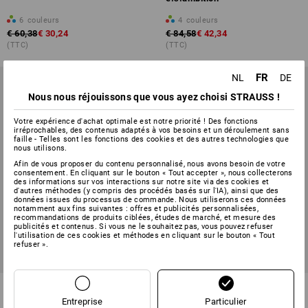
6
couleurs
4
couleurs
€ 60,38
€ 30,24
€ 84,58
€ 42,34
(TTC)
(TTC)
FR
NL
DE
Nous nous réjouissons que vous ayez choisi STRAUSS !
Votre expérience d'achat optimale est notre priorité ! Des fonctions
irréprochables, des contenus adaptés à vos besoins et un déroulement sans
faille - Telles sont les fonctions des cookies et des autres technologies que
nous utilisons.
Afin de vous proposer du contenu personnalisé, nous avons besoin de votre
consentement. En cliquant sur le bouton « Tout accepter », nous collecterons
des informations sur vos interactions sur notre site via des cookies et
d'autres méthodes (y compris des procédés basés sur l'IA), ainsi que des
données issues du processus de commande. Nous utiliserons ces données
notamment aux fins suivantes : offres et publicités personnalisées,
recommandations de produits ciblées, études de marché, et mesure des
publicités et contenus. Si vous ne le souhaitez pas, vous pouvez refuser
l'utilisation de ces cookies et méthodes en cliquant sur le bouton « Tout
PROMO -32%
PROMO -45%
refuser ».
Tailles disponibles
Tailles disponibles
Short e.s.iconic
Short e.s.ambition
Entreprise
Particulier