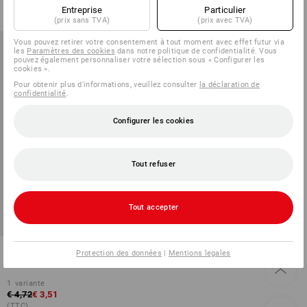
(TTC)
(TTC)
Entreprise
Particulier
(prix sans TVA)
(prix avec TVA)
Vous pouvez retirer votre consentement à tout moment avec effet futur via
les
Paramètres des cookies
dans notre politique de confidentialité. Vous
pouvez également personnaliser votre sélection sous « Configurer les
cookies ».
Pour obtenir plus d'informations, veuillez consulter
la déclaration de
confidentialité
.
Configurer les cookies
Tout refuser
NOUVEAU
Tout accepter
PROMO -25%
Bloc-notes STRAUSS format
Protection des données
|
Mentions legales
A6, lot de 10
1
variante
€ 4,72
€ 3,51
(TTC)