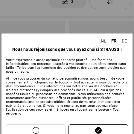
3
FR
NL
DE
Nous nous réjouissons que vous ayez choisi STRAUSS !
Votre expérience d'achat optimale est notre priorité ! Des fonctions
irréprochables, des contenus adaptés à vos besoins et un déroulement sans
faille - Telles sont les fonctions des cookies et des autres technologies que
nous utilisons.
Afin de vous proposer du contenu personnalisé, nous avons besoin de votre
consentement. En cliquant sur le bouton « Tout accepter », nous collecterons
des informations sur vos interactions sur notre site via des cookies et
d'autres méthodes (y compris des procédés basés sur l'IA), ainsi que des
données issues du processus de commande. Nous utiliserons ces données
NOUVEAU
NOUVEAU
notamment aux fins suivantes : offres et publicités personnalisées,
recommandations de produits ciblées, études de marché, et mesure des
PROMO -33%
PROMO -31%
publicités et contenus. Si vous ne le souhaitez pas, vous pouvez refuser
l'utilisation de ces cookies et méthodes en cliquant sur le bouton « Tout
refuser ».
Porte-bloc STRAUSS
Porte-documents STRAUSS
1
variante
1
variante
€ 5,45
€ 3,62
€ 3,51
€ 2,41