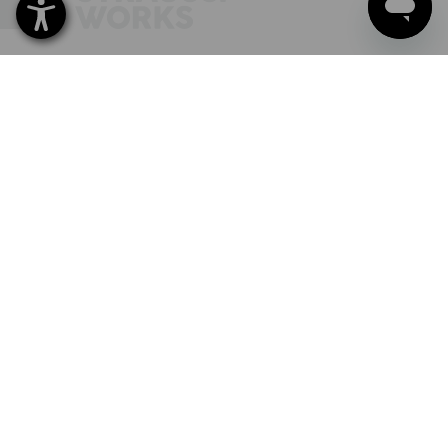
INSCRIPTION À LA NEWSLETTER
SUIVRE STRAUSS
LANGUE
FR
NL
DE
Tous les prix
+ frais d'expédition
pour les commandes d'un montant
inférieur à € 181,50.