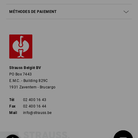
MÉTHODES DE PAIEMENT
Strauss België BV
PO Box 7443
E.M.C. - Building 829C
1931 Zaventem - Brucargo
Tél
02 400 16 43
Fax
02 400 16 44
Mail
info@strauss.be