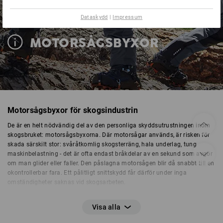
Dataskydd
|
Impressum
MOTORSÅGSBYXOR
Motorsågsbyxor för skogsindustrin
De är en helt nödvändig del av den personliga skyddsutrustningen inom
skogsbruket: motorsågsbyxorna. Där motorsågar används, är risken för
skada särskilt stor: svåråtkomlig skogsterräng, hala underlag, tung
maskinbelastning - det är ofta endast bråkdelar av en sekund som avgör
om man glider eller faller. Den påslagna motorsågen blir då snabbt till en
okontrollerbar fara. Ett pålitligt snittskydd får därför under inga
omständigheter saknas vid skogsarbeten.
Motorsågsbyxor är både
midjebyxor
och
hängselbyxor
, som kontrollerats
enligt EN ISO 11393-2:2019. Denna europeiska säkerhetsstandard
definierar kraven på benskydd vid hantering av handhållna motorsågar.