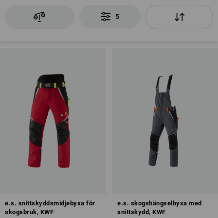
5
e.s. snittskyddsmidjebyxa för
e.s. skogshängselbyxa med
skogsbruk, KWF
snittskydd, KWF