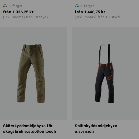
3
färger
3
färger
från
1 336,25 kr
från
1 448,75 kr
(inkl. moms) från 10 Styck
(inkl. moms) från 10 Styck
Skärskyddsmidjebyxa för
Snittskyddsmidjebyxa
skogsbruk e.s.cotton touch
e.s.vision