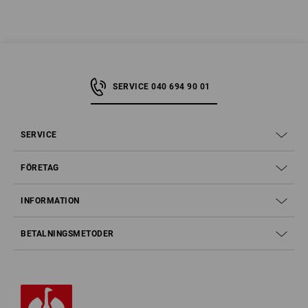
Därmed ger arbetsbyxor med snittskydd enligt EN omfattande skydd mot
skador på benen p.g.a. motorsågar och handhållna motorsågar.
SERVICE 040 694 90 01
SERVICE
FÖRETAG
INFORMATION
BETALNINGSMETODER
Hur skyddar en motorsågsbyxa?
Snittskyddsbyxor testade enligt EN ISO 11393-2:2019, snittskyddssklass
1 skyddar benen mot skador som orsakas av
handhållna motorsågar med
en kedjehastighet på upp till 20 meter per sekund
. Skyddseffekten uppnås
genom att motorsågen blockeras. För att uppnå detta har flera skikt av