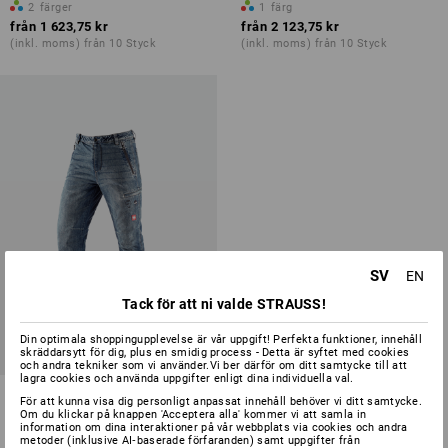
2
färger
1
färg
från
1 623,75 kr
från
2 123,75 kr
(inkl. moms) från 10 Styck
(inkl. moms) från 10 Styck
SV
EN
Tack för att ni valde STRAUSS!
Din optimala shoppingupplevelse är vår uppgift! Perfekta funktioner, innehåll
skräddarsytt för dig, plus en smidig process - Detta är syftet med cookies
och andra tekniker som vi använder.Vi ber därför om ditt samtycke till att
lagra cookies och använda uppgifter enligt dina individuella val.
e.s. skogsbruks-snittskydds-
För att kunna visa dig personligt anpassat innehåll behöver vi ditt samtycke.
jeans
Om du klickar på knappen 'Acceptera alla' kommer vi att samla in
information om dina interaktioner på vår webbplats via cookies och andra
metoder (inklusive AI‑baserade förfaranden) samt uppgifter från
1
färg