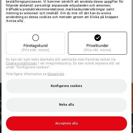
beställningsprocessen. Vi kommer särskilt att använda dessa uppgifter för
från
1 686,25 kr
följande ändamål: personligt anpassade erbjudanden och annonser,
träffsäkra produktrekommendationer, marknadsundersökningar samt
(inkl. moms) från 10 Styck
mätning av annonser och innehåll. Om du inte vill det kan du avvisa
användning av dessa cookies och metoder genom att klicka på knappen
'Avvisa alla'.
Du har redan sett 5 av 5 artiklar.
Företagskund
Privatkunder
(Pris exkl. moms)
(Pris inkl. moms)
Du kan när som helst återkalla ditt samtycke med framtida verkan via
Cookie-inställningar
i vår integritetspolicy. Du kan också anpassa ditt val
under ”Konfigurera cookies”.
Ytterligare information se
Dataskydd
.
Konfigurera cookies
Neka alla
Acceptera alla