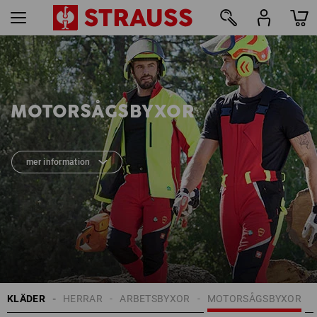
5
MOTORSÅGSBYXOR
mer information
KLÄDER
HERRAR
ARBETSBYXOR
MOTORSÅGSBYXOR