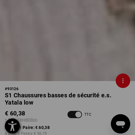
#
93126
S1 Chaussures basses de sécurité e.s.
Yatala low
€ 60,38
TTC
+ frais d'expédition
à p. de 1 Paire:
€ 60,38
à p. de 3 Paires:
€ 56,75