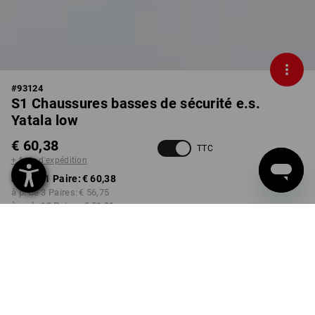
#
93124
S1 Chaussures basses de sécurité e.s.
Yatala low
€ 60,38
TTC
+ frais d'expédition
à p. de 1 Paire:
€ 60,38
à p. de 3 Paires:
€ 56,75
à p. de 10 Paires:
€ 51,91
Délai de livraison est d'env.
3 à 5 jours ouvrables
COULEUR
TAILLE
40
choisir
choisir