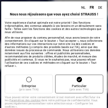
FR
NL
DE
Nous nous réjouissons que vous ayez choisi STRAUSS !
Votre expérience d'achat optimale est notre priorité ! Des fonctions
irréprochables, des contenus adaptés à vos besoins et un déroulement sans
faille - Telles sont les fonctions des cookies et des autres technologies que
nous utilisons.
Afin de vous proposer du contenu personnalisé, nous avons besoin de votre
consentement. En cliquant sur le bouton « Tout accepter », nous collecterons
des informations sur vos interactions sur notre site via des cookies et
d'autres méthodes (y compris des procédés basés sur l'IA), ainsi que des
données issues du processus de commande. Nous utiliserons ces données
notamment aux fins suivantes : offres et publicités personnalisées,
recommandations de produits ciblées, études de marché, et mesure des
publicités et contenus. Si vous ne le souhaitez pas, vous pouvez refuser
l'utilisation de ces cookies et méthodes en cliquant sur le bouton « Tout
refuser ».
Entreprise
Particulier
(prix sans TVA)
(prix avec TVA)
Vous pouvez retirer votre consentement à tout moment avec effet futur via
les
Paramètres des cookies
dans notre politique de confidentialité. Vous
pouvez également personnaliser votre sélection sous « Configurer les
cookies ».