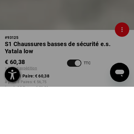
#
93125
S1 Chaussures basses de sécurité e.s.
Yatala low
€ 60,38
TTC
+ frais d'expédition
à p. de 1 Paire:
€ 60,38
à p. de 3 Paires:
€ 56,75
à p. de 10 Paires:
€ 51,91
Livrable à p. de la semaine
52
COULEUR
TAILLE
41
choisir
choisir