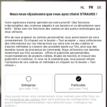
FR
NL
DE
Nous nous réjouissons que vous ayez choisi STRAUSS !
Votre expérience d'achat optimale est notre priorité ! Des fonctions
irréprochables, des contenus adaptés à vos besoins et un déroulement sans
faille - Telles sont les fonctions des cookies et des autres technologies que
nous utilisons.
Afin de vous proposer du contenu personnalisé, nous avons besoin de votre
consentement. En cliquant sur le bouton « Tout accepter », nous collecterons
des informations sur vos interactions sur notre site via des cookies et
d'autres méthodes (y compris des procédés basés sur l'IA), ainsi que des
données issues du processus de commande. Nous utiliserons ces données
notamment aux fins suivantes : offres et publicités personnalisées,
recommandations de produits ciblées, études de marché, et mesure des
publicités et contenus. Si vous ne le souhaitez pas, vous pouvez refuser
l'utilisation de ces cookies et méthodes en cliquant sur le bouton « Tout
refuser ».
Entreprise
Particulier
(prix sans TVA)
(prix avec TVA)
Vous pouvez retirer votre consentement à tout moment avec effet futur via
les
Paramètres des cookies
dans notre politique de confidentialité. Vous
pouvez également personnaliser votre sélection sous « Configurer les
cookies ».