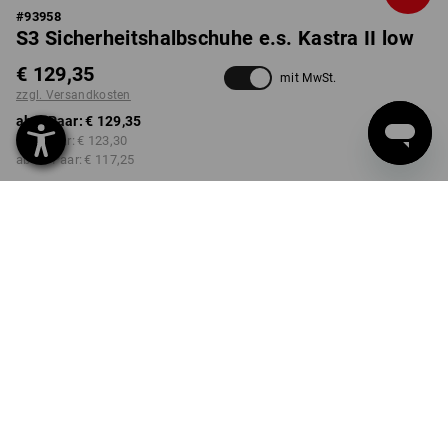
#
93958
S3 Sicherheitshalbschuhe e.s. Kastra II low
€ 129,35
mit MwSt.
zzgl. Versandkosten
ab 1 Paar:
€ 129,35
ab 3 Paar:
€ 123,30
ab 10 Paar:
€ 117,25
Lieferzeit ca. 3-5 Werktage
FARBE
GRÖSSE
40
wählen
wählen
kastanie / haselnuss
Mengenrabatt
ab 1 Paar
ab 3 Paar
ab 10 Paar
Ersparnis:
Ersparnis:
Ersparnis:
0
%/
Paar
5
%/
Paar
9
%/
Paar