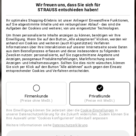
Wir freuen uns, dass Sie sich für
STRAUSS entschieden haben!
Ihr optimales Shopping-Erlebnis ist unser Anliegen! Einwandfreie Funktionen,
auf Sie abgestimmte Inhalte und ein reibungsloser Ablauf - das sind die
Aufgaben der Cookies und weiterer, von uns eingesetzter Technologien.
Um Ihnen personalisierte Inhalte anzeigen zu können, benötigen wir Ihre
Einwilligung. Wenn Sie auf den Button „Alle akzeptieren“ klicken, werden wir
anhand von Cookies und weiteren (auch KI-gestützten) Verfahren
Informationen über Ihre Interaktionen auf unserer Internetseite sowie Daten
aus dem Bestellprozess erfassen und diese insbesondere zu folgenden
Zwecken nutzen: personalisierte, auf Sie zugeschnittene Angebote und
Anzeigen, passgenaue Produktempfehlungen, Marktforschung sowie
Anzeigen- und Inhaltsmessungen. Sollten Sie dies nicht wünschen, können
Sie sich per Klick auf den Button “Alle ablehnen” auch gegen den Einsatz
entsprechender Cookies und Verfahren entscheiden.
Firmenkunde
Privatkunde
(Preise ohne MwSt.)
(Preise mit MwSt.)
Ihre Einwilligung können Sie jederzeit über die
Cookie-Einstellungen
in
unserer Datenschutzerklärung für die Zukunft widerrufen. Zudem können Sie
Ihre Auswahl unter "Cookies konfigurieren" individuell anpassen
Weitere Informationen siehe
Datenschutzerklärung
.