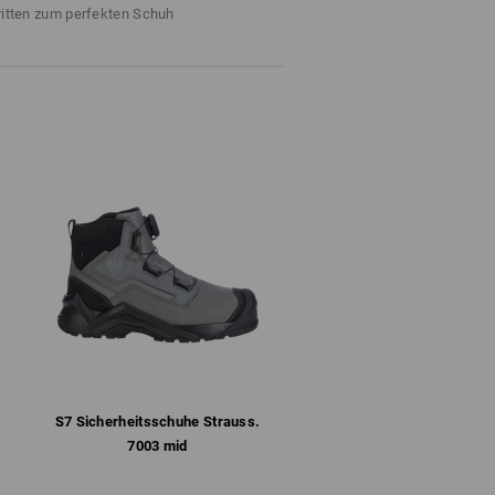
ter
ritten zum perfekten Schuh
dank geschlossener Laschenkonstruktion
ormte und herausnehmbare Einlegesohle
te Flexibilität, Stabilität und Dämpfung
ngitter schützt zusätzlich vor Abnutzung
UR-Sohle nach SRC mit selbstreinigendem
fbeständig und hitzebeständig bis ca. 200 °C
4
 nur mit Funktionssocken. Baumwollsocken
ssocken hingegen transportieren die
 Dort greift im nächsten Schritt die
ie Feuchtigkeit aus dem Schuh raus
iver Schuhe wirkt also nur mit
bination aus Funktionssocken und
iß wirkungsvoll nach außen. So kann das
S7 Sicherheits­schuhe Strauss.​
7003 mid