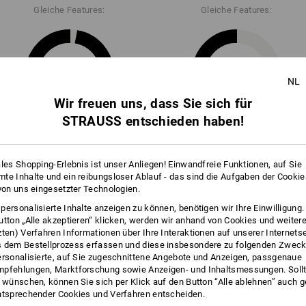
Klicken Sie auf den Button "Datenblatt
Gleiche Features:
Gleiche Features:
Datenblatt
28
22
NL
Wir freuen uns, dass Sie sich für
STRAUSS entschieden haben!
+4 weitere Features
ales Shopping-Erlebnis ist unser Anliegen! Einwandfreie Funktionen, auf Sie
te Inhalte und ein reibungsloser Ablauf - das sind die Aufgaben der Cooki
 von uns eingesetzter Technologien.
personalisierte Inhalte anzeigen zu können, benötigen wir Ihre Einwilligung
utton „Alle akzeptieren“ klicken, werden wir anhand von Cookies und weiter
zten) Verfahren Informationen über Ihre Interaktionen auf unserer Internets
Alle Details vergleichen
 dem Bestellprozess erfassen und diese insbesondere zu folgenden Zwec
ersonalisierte, auf Sie zugeschnittene Angebote und Anzeigen, passgenaue
pfehlungen, Marktforschung sowie Anzeigen- und Inhaltsmessungen. Sollt
t wünschen, können Sie sich per Klick auf den Button “Alle ablehnen” auch 
ntsprechender Cookies und Verfahren entscheiden.