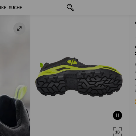
 /
mit MwSt.
€ 129,35
39
b
zzgl. Versandko