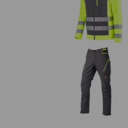
Warnschutz Softshelljacke e.s.mo
24/7
Multipocket-Hose e.s.ambition