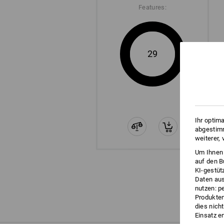
Features:
29
Ihr optim
abgestimm
weiterer,
Um Ihnen 
auf den B
KI-gestüt
Daten aus
nutzen: p
Produktem
dies nich
Einsatz e