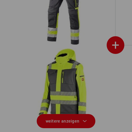
tion
Warnschutz-Bundhose e.s.concrete
+
Warnschutz Winter Softshelljacke
W
e.s.motion 24/7
weitere anzeigen