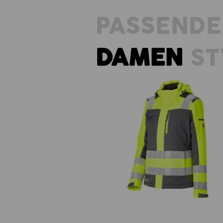
PASSENDE
DAMEN
ST
Warnschutz Winter Softshellj.
e.s.motion 24/7,Dam.