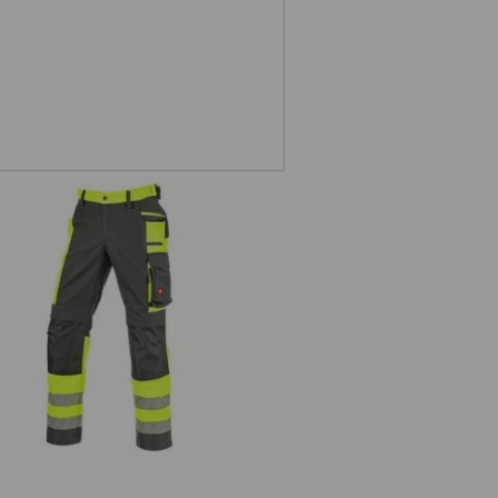
arnschutz Bundhose e.s.motion
24/7