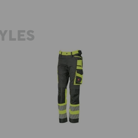
YLES
Warnschutz Bundhose e.s.motion
3
24/7, Damen