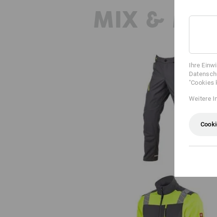
MIX & MA
Ihre Einw
Datenschu
"Cookies 
Weitere I
Bundhose e.s.ambition
Cooki