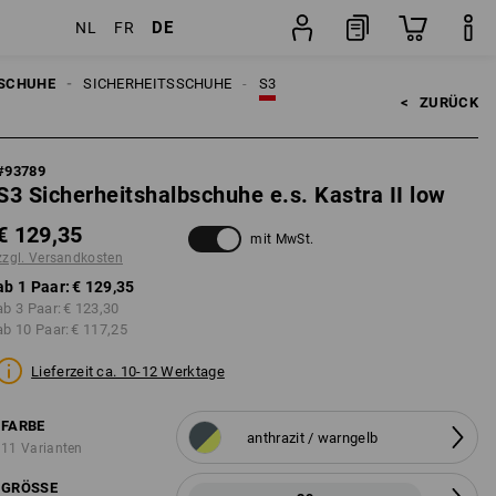
DE
NL
FR
sten
Paar
SCHUHE
SICHERHEITSSCHUHE
S3
<   
ZURÜCK
#
93789
S3 Sicherheitshalbschuhe e.s. Kastra II low
€ 129,35
mit MwSt.
zzgl. Versandkosten
ab 1 Paar:
€ 129,35
ab 3 Paar:
€ 123,30
ab 10 Paar:
€ 117,25
Lieferzeit ca. 10-12 Werktage
FARBE
anthrazit / warngelb
11 Varianten
GRÖSSE