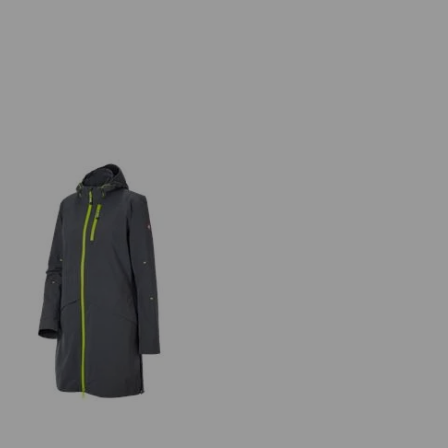
 in 1 Funktionsjacke e.s.ambition,
Damen