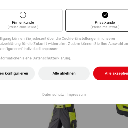
TCH
Firmenkunde
Privatkunde
(Preise ohne MwSt.)
(Preise mit MwSt.)
illigung können Sie jederzeit über die
Cookie-Einstellungen
in unserer
tzerklärung für die Zukunft widerrufen. Zudem können Sie Ihre Auswahl un
konfigurieren" individuell anpassen
nformationen siehe
Datenschutzerklärung
.
Multipocket-Short e.s.ambition
es konfigurieren
Alle ablehnen
Alle akzeptie
Datenschutz
|
Impressum
S3 