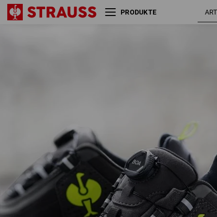
PRODUKTE
S3 Sicherheitshalbschuhe
anthrazit
e.s. Kastra II low
warngel