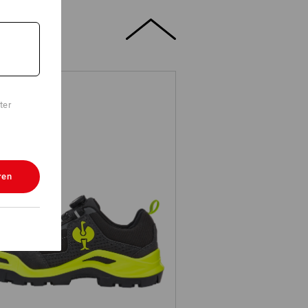
ter
ren
Sicherheitshalbschuhe e.s. Kastra
II low