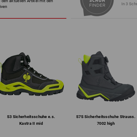
 den aktuellen Artikel mit den
atmungsaktives Mesh-Innenfut
In 3 Sch
iven
lederfreie Ausstattung
kein Eindringen von Schmutz 
ganzflächige, anatomisch gef
®
biocage
Zwischensohle für bes
flexibles, hochgezogenes Sohle
und Stößen
abriebfeste, griffige Gummi/P
Profil, antistatisch, kraftstof
Gewicht: ca.
770
Gramm bei Größe
4
Atmungsaktive Schuhe funktionieren
speichern die Feuchtigkeit. Funktion
Feuchtigkeit vom Fuß weg nach außen.
atmungsaktive Schuh-Membran, die d
transportiert. Das Prinzip atmungsakt
atmungsaktiven Socken. Nur die Kom
atmungsaktiven Schuhen leitet Schwe
S3 Sicherheits­schuhe e.s.
S7S Sicherheits­schuhe Strauss.​
Prinzip Atmungsaktivität greifen.
Kastra II mid
7002 high
mehr