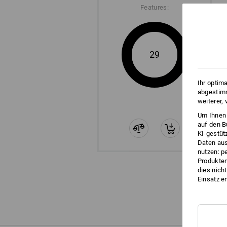
Features:
29
Ihr optim
abgestimm
weiterer,
Um Ihnen 
auf den B
KI-gestüt
Daten aus
nutzen: p
Produktem
dies nich
Einsatz e