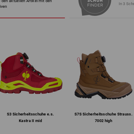
 den aktuellen Artikel mit den
atmungsaktives Mesh-Innenfut
In 3 Sch
iven
lederfreie Ausstattung
kein Eindringen von Schmutz 
ganzflächige, anatomisch gef
®
biocage
Zwischensohle für bes
flexibles, hochgezogenes Sohle
und Stößen
abriebfeste, griffige Gummi/P
Profil, antistatisch, kraftstof
Gewicht: ca.
770
Gramm bei Größe
4
Atmungsaktive Schuhe funktionieren
speichern die Feuchtigkeit. Funktion
Feuchtigkeit vom Fuß weg nach außen.
atmungsaktive Schuh-Membran, die d
transportiert. Das Prinzip atmungsakt
atmungsaktiven Socken. Nur die Kom
atmungsaktiven Schuhen leitet Schwe
S3 Sicherheits­schuhe e.s.
S7S Sicherheits­schuhe Strauss.​
Prinzip Atmungsaktivität greifen.
Kastra II mid
7002 high
mehr