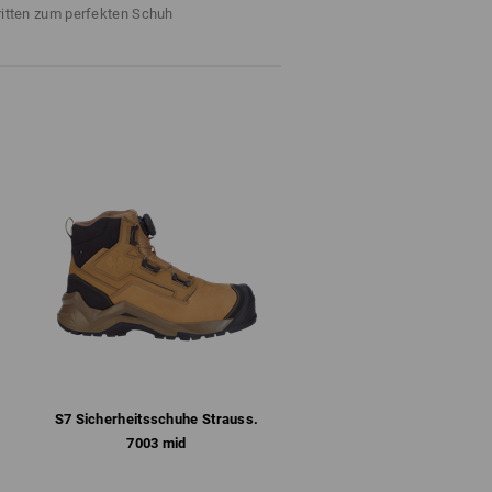
ter
ritten zum perfekten Schuh
dank geschlossener Laschenkonstruktion
ormte und herausnehmbare Einlegesohle
te Flexibilität, Stabilität und Dämpfung
ngitter schützt zusätzlich vor Abnutzung
UR-Sohle nach SRC mit selbstreinigendem
fbeständig und hitzebeständig bis ca. 200 °C
4
 nur mit Funktionssocken. Baumwollsocken
ssocken hingegen transportieren die
 Dort greift im nächsten Schritt die
ie Feuchtigkeit aus dem Schuh raus
iver Schuhe wirkt also nur mit
bination aus Funktionssocken und
iß wirkungsvoll nach außen. So kann das
S7 Sicherheits­schuhe Strauss.​
7003 mid