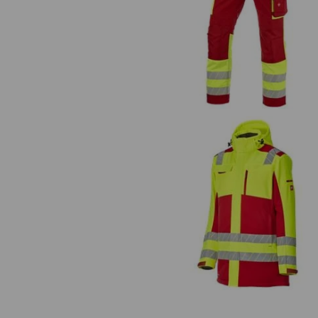
Warnschutz Bundhose e.s.moti
24/7
Warnschutz Winter Softshellpar
e.s.motion 24/7