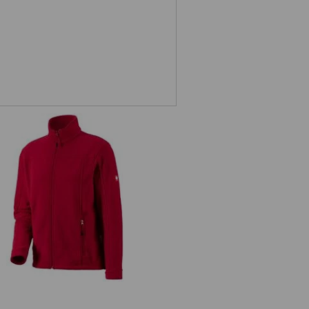
Fleecejacke e.s.classic