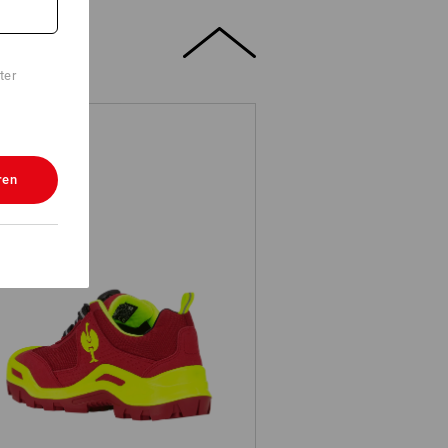
ter
ren
Sicherheitshalbschuhe e.s. Kastra
II low