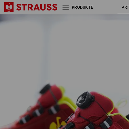
PRODUKTE
S3 Sicherheitshalbschuhe e.s.
rot /
Kastra II low
warnge