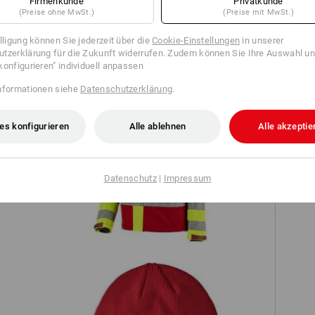
Firmenkunde
Privatkunde
TCH
(Preise ohne MwSt.)
(Preise mit MwSt.)
illigung können Sie jederzeit über die
Cookie-Einstellungen
in unserer
tzerklärung für die Zukunft widerrufen. Zudem können Sie Ihre Auswahl un
konfigurieren" individuell anpassen
nformationen siehe
Datenschutzerklärung
.
es konfigurieren
Alle ablehnen
Alle akzeptie
tion
Warnschutz Winter Softshelljacke
e.s.motion 24/7
Datenschutz
|
Impressum
S3 