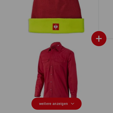
on
Strickmütze e.s.motion 24/7
+
ka
Arbeitshemd e.s.classic, langarm
weitere anzeigen