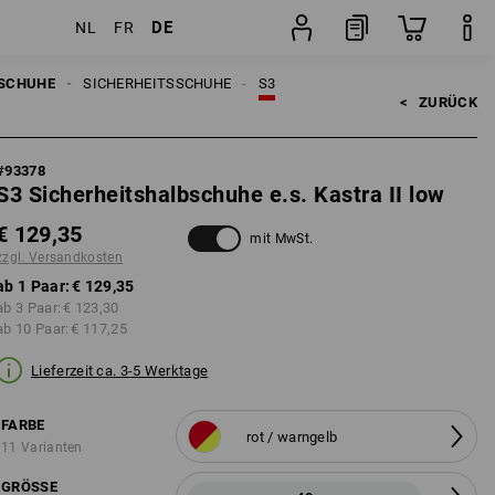
DE
NL
FR
ten
Paar
SCHUHE
SICHERHEITSSCHUHE
S3
<   
ZURÜCK
#
93378
S3 Sicherheitshalbschuhe e.s. Kastra II low
€ 129,35
mit MwSt.
zzgl. Versandkosten
ab 1 Paar:
€ 129,35
ab 3 Paar:
€ 123,30
ab 10 Paar:
€ 117,25
Lieferzeit ca. 3-5 Werktage
FARBE
rot / warngelb
11 Varianten
GRÖSSE