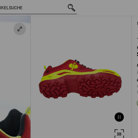
mit MwSt.
€ 129,35
40
lb
zzgl. Versandkos