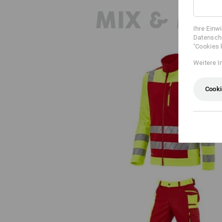
MIX & MA
Ihre Einw
Datenschu
"Cookies 
Weitere I
Cooki
Warnschutz Softshelljacke e.s.mo
24/7