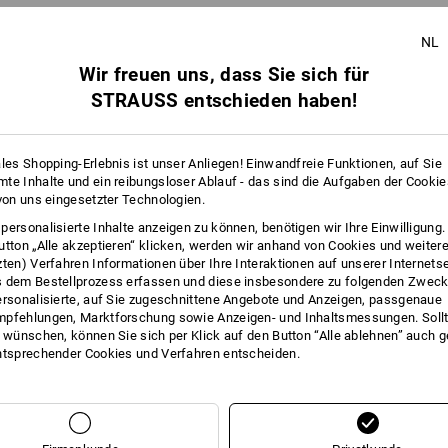
Klicken Sie auf den Button "Datenblatt
Gleiche Features:
Gleiche Features:
NL
Datenblatt
Wir freuen uns, dass Sie sich für
STRAUSS entschieden haben!
28
22
ales Shopping-Erlebnis ist unser Anliegen! Einwandfreie Funktionen, auf Sie
te Inhalte und ein reibungsloser Ablauf - das sind die Aufgaben der Cooki
+4 weitere Features
 von uns eingesetzter Technologien.
personalisierte Inhalte anzeigen zu können, benötigen wir Ihre Einwilligung
utton „Alle akzeptieren“ klicken, werden wir anhand von Cookies und weiter
zten) Verfahren Informationen über Ihre Interaktionen auf unserer Internets
 dem Bestellprozess erfassen und diese insbesondere zu folgenden Zwec
ersonalisierte, auf Sie zugeschnittene Angebote und Anzeigen, passgenaue
pfehlungen, Marktforschung sowie Anzeigen- und Inhaltsmessungen. Sollt
t wünschen, können Sie sich per Klick auf den Button “Alle ablehnen” auch 
ntsprechender Cookies und Verfahren entscheiden.
Alle Details vergleichen