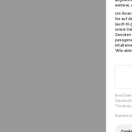
weiterer,
Um Ihnen 
Sie auf d
(auch KI-
sowie Da
Zwecken n
passgena
Inhaltsme
“Alle abl
Ihre Einw
Datenschu
"Cookies 
Weitere I
Cooki