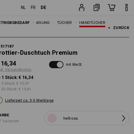
DE
NL
FR
Stück
ETRIEBSBEDARF
REINIGUNG
TÜCHER
HANDTÜCHER
<   
ZURÜCK
1517187
rottier-Duschtuch Premium
 16,34
mit MwSt.
gl. Versandkosten
 1 Stück:
€ 16,34
 5 Stück:
€ 15,97
 20 Stück:
€ 15,61
Lieferzeit ca. 3-5 Werktage
ARBE
hellrosa
7 Varianten