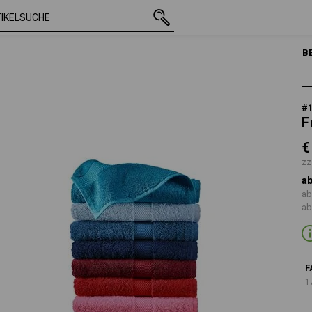
mit MwSt.
€ 16,34
hellrosa
zzgl. Versandkosten
B
#
F
€
zz
ab
ab
ab
F
1