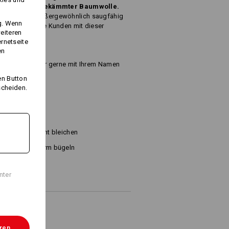
er aus
reiner,
gekämmter Baumwolle.
 das Gewebe außergewöhnlich saugfähig
ng. Wenn
 sich oder Ihre Kunden mit dieser
eiteren
ernetseite
en
wir diese Tücher gerne mit Ihrem Namen
en Button
scheiden.
0 g/m²)
Nicht bleichen
Warm bügeln
nter
eren