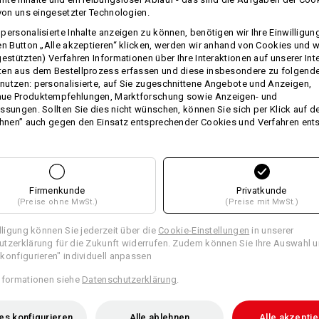
sind diese hochwertigen Frottiertüch
 von uns eingesetzter Technologien.
Durch das hohe Materialgewicht ist
personalisierte Inhalte anzeigen zu können, benötigen wir Ihre Einwilligu
und besonders griffig. Verwöhnen Sie
en Button „Alle akzeptieren“ klicken, werden wir anhand von Cookies und w
absoluten Traumqualität.
gestützten) Verfahren Informationen über Ihre Interaktionen auf unserer Int
Größe: 140 x 70 cm
ten aus dem Bestellprozess erfassen und diese insbesondere zu folgend
utzen: personalisierte, auf Sie zugeschnittene Angebote und Anzeigen,
Für Ihre persönliche Note besticken 
ue Produktempfehlungen, Marktforschung sowie Anzeigen- und
oder Firmenlogo.
ssungen. Sollten Sie dies nicht wünschen, können Sie sich per Klick auf d
ehnen” auch gegen den Einsatz entsprechender Cookies und Verfahren ent
Material:
Oberstoff
100
%
Baumwolle
(ca. 54
Pflegehinweise:
Maschinenwäsche 60 °C
Firmenkunde
Privatkunde
(Preise ohne MwSt.)
(Preise mit MwSt.)
Trocknen im Trockner
Nicht trockenreinigen
illigung können Sie jederzeit über die
Cookie-Einstellungen
in unserer
tzerklärung für die Zukunft widerrufen. Zudem können Sie Ihre Auswahl u
konfigurieren" individuell anpassen
nformationen siehe
Datenschutzerklärung
.
Personalisierung:
es konfigurieren
Alle ablehnen
Alle akzepti