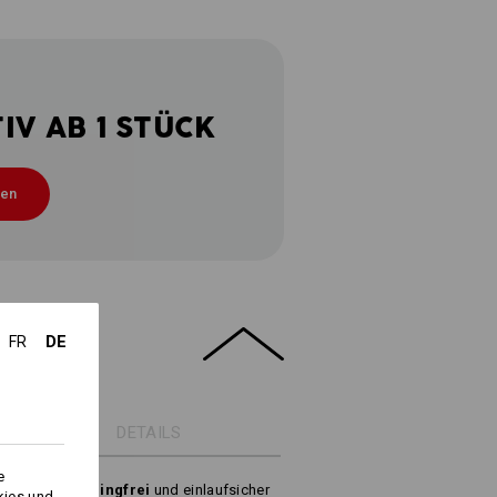
V AB 1 STÜCK
ten
DE
FR
DETAILS
e
ierfähig, pillingfrei
und einlaufsicher
kies und