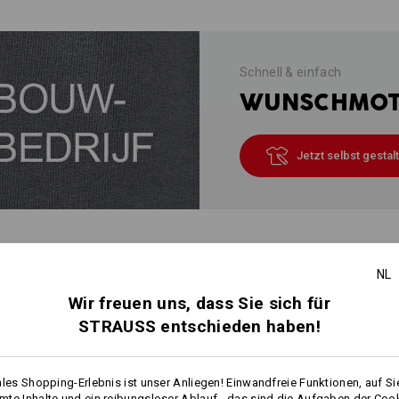
Schnell & einfach
WUNSCHMOTI
Jetzt selbst gestal
INFO
NL
Wir freuen uns, dass Sie sich für
STRAUSS entschieden haben!
BESCHREIBUNG
ales Shopping-Erlebnis ist unser Anliegen! Einwandfreie Funktionen, auf Si
Besonders
flauschig weich, strapaz
te Inhalte und ein reibungsloser Ablauf - das sind die Aufgaben der Coo