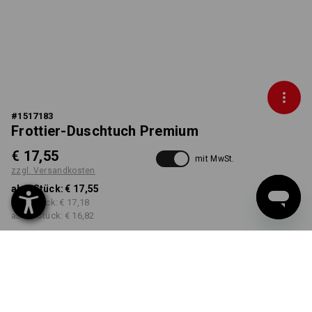
#
1517183
Frottier-Duschtuch Premium
€ 17,55
mit MwSt.
zzgl. Versandkosten
ab 1 Stück:
€ 17,55
ab 5 Stück:
€ 17,18
ab 20 Stück:
€ 16,82
Lieferzeit ca. 3-5 Werktage
FARBE
wählen