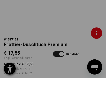
#
1517122
Frottier-Duschtuch Premium
€ 17,55
mit MwSt.
zzgl. Versandkosten
ab 1 Stück:
€ 17,55
ab 5 Stück:
€ 17,18
ab 20 Stück:
€ 16,82
Lieferzeit ca. 3-5 Werktage
FARBE
wählen