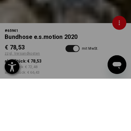
#
65941
Bundhose e.s.motion 2020
€ 78,53
mit MwSt.
zzgl. Versandkosten
ab 1 Stück:
€ 78,53
ab 5 Stück:
€ 72,48
ab 20 Stück:
€ 66,43
Lieferzeit ca. 3-5 Werktage
FARBE
GRÖSSE
44
wählen
wählen
stein / gips