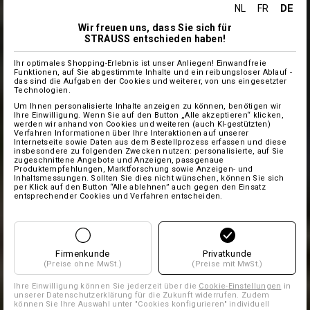
DE
NL
FR
Wir freuen uns, dass Sie sich für
STRAUSS entschieden haben!
Ihr optimales Shopping-Erlebnis ist unser Anliegen! Einwandfreie
Funktionen, auf Sie abgestimmte Inhalte und ein reibungsloser Ablauf -
das sind die Aufgaben der Cookies und weiterer, von uns eingesetzter
Technologien.
Um Ihnen personalisierte Inhalte anzeigen zu können, benötigen wir
Ihre Einwilligung. Wenn Sie auf den Button „Alle akzeptieren“ klicken,
werden wir anhand von Cookies und weiteren (auch KI-gestützten)
Verfahren Informationen über Ihre Interaktionen auf unserer
Internetseite sowie Daten aus dem Bestellprozess erfassen und diese
insbesondere zu folgenden Zwecken nutzen: personalisierte, auf Sie
zugeschnittene Angebote und Anzeigen, passgenaue
Produktempfehlungen, Marktforschung sowie Anzeigen- und
Inhaltsmessungen. Sollten Sie dies nicht wünschen, können Sie sich
per Klick auf den Button “Alle ablehnen” auch gegen den Einsatz
entsprechender Cookies und Verfahren entscheiden.
Firmenkunde
Privatkunde
(Preise ohne MwSt.)
(Preise mit MwSt.)
Ihre Einwilligung können Sie jederzeit über die
Cookie-Einstellungen
in
unserer Datenschutzerklärung für die Zukunft widerrufen. Zudem
können Sie Ihre Auswahl unter "Cookies konfigurieren" individuell