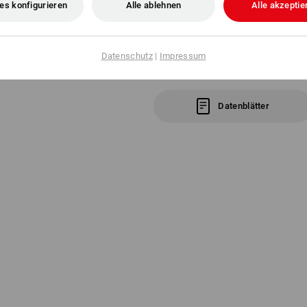
es konfigurieren
Alle ablehnen
Alle akzeptie
Datenschutz
|
Impressum
Klicken Sie auf den Button "Datenblatt
Datenblätter