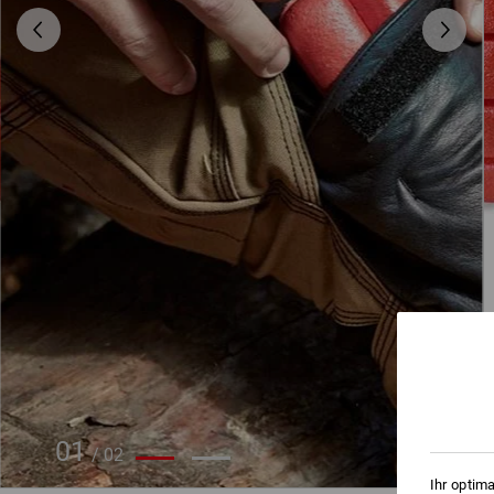
01
/
02
Ihr optim