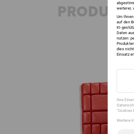
abgestimm
PRODUKT
weiterer,
Um Ihnen 
auf den B
KI-gestüt
Daten aus
nutzen: p
Produktem
dies nich
Einsatz e
Ihre Einw
Datenschu
"Cookies 
Weitere I