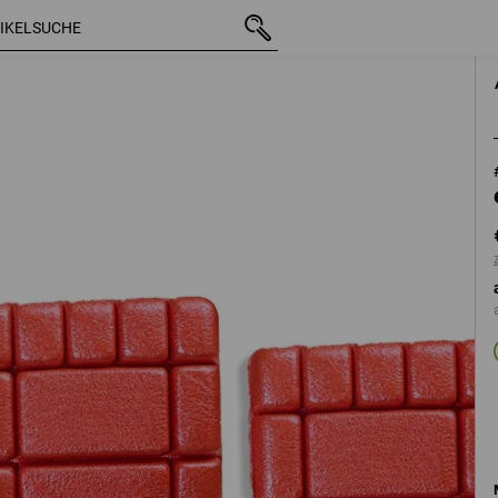
mit MwSt.
€ 7,87
rot
zzgl. Versandkosten