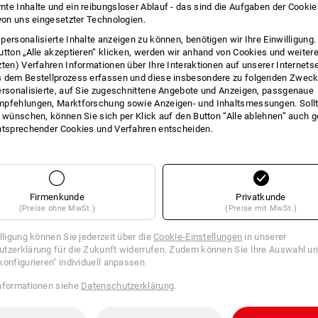
te Inhalte und ein reibungsloser Ablauf - das sind die Aufgaben der Cooki
INFO
 von uns eingesetzter Technologien.
personalisierte Inhalte anzeigen zu können, benötigen wir Ihre Einwilligung
utton „Alle akzeptieren“ klicken, werden wir anhand von Cookies und weiter
zten) Verfahren Informationen über Ihre Interaktionen auf unserer Internets
 dem Bestellprozess erfassen und diese insbesondere zu folgenden Zwec
BESC
ersonalisierte, auf Sie zugeschnittene Angebote und Anzeigen, passgenaue
pfehlungen, Marktforschung sowie Anzeigen- und Inhaltsmessungen. Sollt
t wünschen, können Sie sich per Klick auf den Button “Alle ablehnen” auch 
Zertifiziert nach
DIN EN 14404:2004+A
ntsprechender Cookies und Verfahren entscheiden.
Kombination mit folgenden Strauss H
aus Polyethylen-Schaum
ausgezeichnete Dämpfungs- u
superleicht und pflegeleicht
funktionelle Formgebung, gewä
Firmenkunde
Privatkunde
(Preise ohne MwSt.)
Maße: 250 x 150 x 18 mm, ca. 
(Preise mit MwSt.)
Lieferung erfolgt paarweise.
illigung können Sie jederzeit über die
Cookie-Einstellungen
in unserer
tzerklärung für die Zukunft widerrufen. Zudem können Sie Ihre Auswahl un
Pflegehinweise:
konfigurieren" individuell anpassen
Handwäsche
nformationen siehe
Datenschutzerklärung
.
Nicht im Trockner trocknen
Nicht trockenreinigen