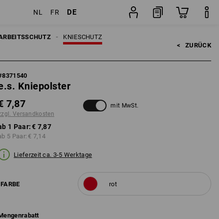
DE
NL
FR
Paar
ARBEITSSCHUTZ
KNIESCHUTZ
<   
ZURÜCK
#
8371540
e.s. Kniepolster
€ 7,87
mit MwSt.
zzgl. Versandkosten
ab 1 Paar:
€ 7,87
ab 5 Paar:
€ 7,14
Lieferzeit ca. 3-5 Werktage
FARBE
rot
Mengenrabatt