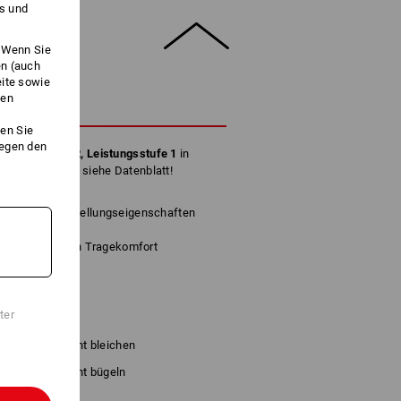
es und
. Wenn Sie
en (auch
eite sowie
ken
HREIBUNG
en Sie
gegen den
1:2010 / Typ 2, Leistungsstufe 1
in
osen-Modellen: siehe Datenblatt!
nd Wiederaufstellungseigenschaften
hrleistet hohen Tragekomfort
63 g/Stück
ter
Nicht bleichen
Nicht bügeln