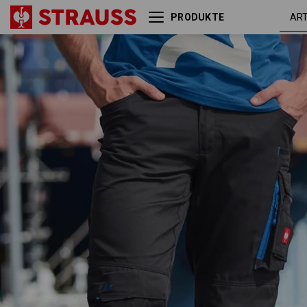
PRODUKTE
Bundhose e.s.motion
graphit /
2020
enzianblau