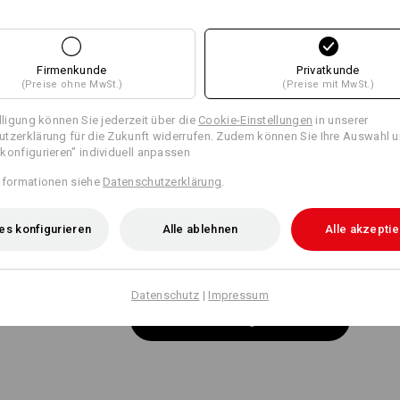
WORKERTASCHEN
Klicken Sie auf den Button "Datenblat
Gleiche Features:
Gleiche Features:
EINFACH ANKLET
Datenblatt
Breite Gürtelschlaufen mit Klett
Firmenkunde
Privatkunde
Befestigung der e.s.motion 202
(Preise ohne MwSt.)
(Preise mit MwSt.)
21
18
Personalisierung:
illigung können Sie jederzeit über die
Cookie-Einstellungen
in unserer
tzerklärung für die Zukunft widerrufen. Zudem können Sie Ihre Auswahl u
Selbst gestalten
konfigurieren" individuell anpassen
NOCH MEHR PLATZ
+2 weitere Features
+2 weitere Features
nformationen siehe
Datenschutzerklärung
.
arat erhältlichen Werkzeugtaschen sind die perfekte Taschenerw
es konfigurieren
Alle ablehnen
Alle akzepti
und schaffen mehr Platz für Ihr Werkzeug!
Datenschutz
|
Impressum
Alle Details vergleichen
passende Taschen
passende Gürtel