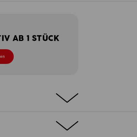
V AB 1 STÜCK
ten
 Smart und stark. Detailverliebt und
e.s.motion 2020 so konzipiert, dass sie