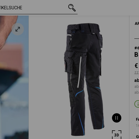
mit MwSt.
€ 78,53
40
zzgl. Versandkos
HERR
A
#
B
€
zz
ab
ab
ab
F
1
G