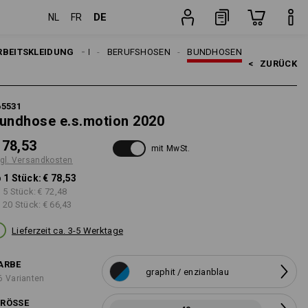
DE
NL
FR
ten
Stück
EN
RBEITSKLEIDUNG
ARBEITSHOSEN
BERUFSHOSEN
BUNDHOSEN
<   
ZURÜCK
65531
undhose e.s.motion 2020
 78,53
mit MwSt.
gl. Versandkosten
 1 Stück:
€ 78,53
 5 Stück:
€ 72,48
 20 Stück:
€ 66,43
Lieferzeit ca. 3-5 Werktage
ARBE
graphit / enzianblau
6 Varianten
RÖSSE