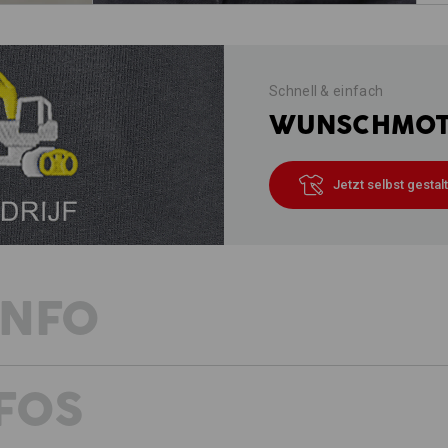
Schnell & einfach
WUNSCHMOTI
Jetzt selbst gestal
INFO
FOS
FRISCHER WIND FÜRS HANDWERK
Das Handwerk ist vielseitig und bunt.
durchdacht. Wir haben die Bundhose 