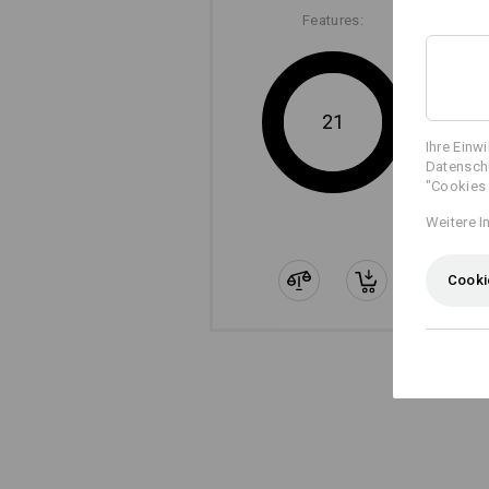
Features:
21
Ihre Einw
Datenschu
"Cookies 
Weitere I
Die sep
Cooki