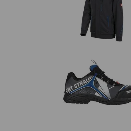
Winter Softshelljacke e.s.moti
2020, Herren
e.s. S3 Sicherheitshalbschuhe Tu