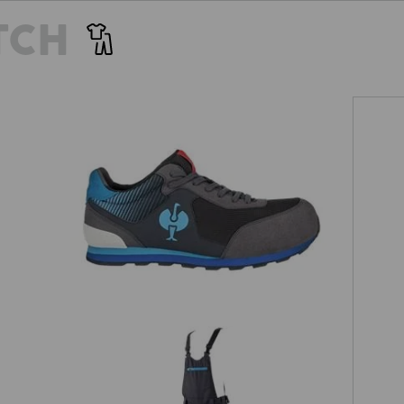
TCH
S1 Sicherheitshalbschuhe e.s. Sirius II