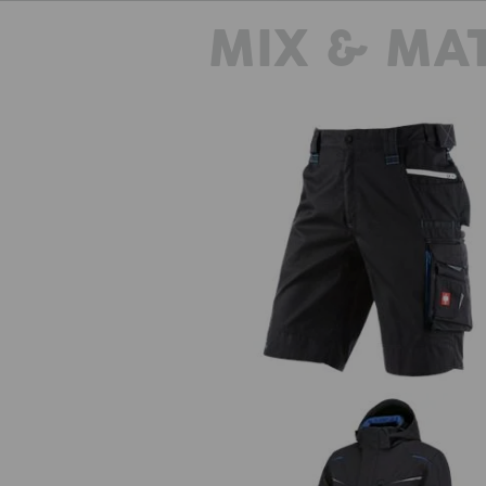
MIX & MA
Short e.s.motion 2020