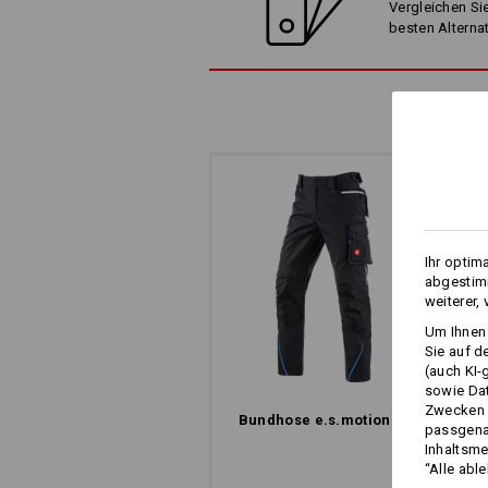
Vergleichen Sie
besten Alterna
ARBEITSHOSE MIT 
Und das gleich im doppelten Sinn. Di
Reißverschlüsse im hinteren Obersch
Ihr optim
cool aus, sie sorgen auch für coole
abgestimm
raus, frische Luft rein – ganz schnell
weiterer,
Klima, auch bei schweißtreibenden J
Um Ihnen 
Sie auf d
(auch KI-
sowie Da
Zwecken n
Bundhose e.s.​motion 2020
passgena
Inhaltsme
“Alle abl