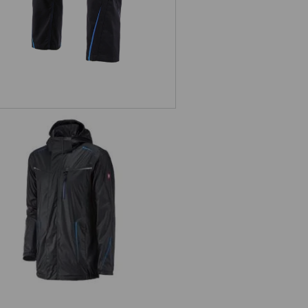
Regenjacke e.s.motion 2020
superflex