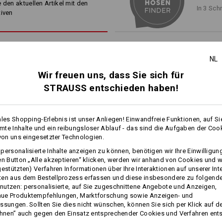
 den aktuellen Artikel mit den
reißt nichts durch! An besonde
In 3 Sch
linkes Bein: vielteilige Cargota
tiven
Innenbein, sorgen starke
3fach
®
CORDURA
verstärktes Hauptf
Outfits auch den ganz harten Jo
schräges Smartphone-Fach, ein
Stiftefach und innenliegende 
beidseitige Reißverschlussbe
dezente Reflektoren
NL
e.s. Kniepolster
/
e.s. Knee Pad E
Wir freuen uns, dass Sie sich für
mitbestellen!
1
STRAUSS entschieden haben!
/
2
COOL-FAKTOR
Material:
e farblich abgesetzten
Oberstoff
65
%
Polyester
/
35
%
Ba
enkelbereich sehen nicht nur
ales Shopping-Erlebnis ist unser Anliegen! Einwandfreie Funktionen, auf Si
n Komfort: Aufgestaute Wärme
Pflegehinweise:
1
te Inhalte und ein reibungsloser Ablauf - das sind die Aufgaben der Coo
/
4
 und ganz flexibel. Für ein gutes
 von uns eingesetzter Technologien.
Maschinenwäsche 60 °C
obs.
personalisierte Inhalte anzeigen zu können, benötigen wir Ihre Einwilligu
mehr
Trocknen im Trockner
en Button „Alle akzeptieren“ klicken, werden wir anhand von Cookies und w
Chemische Reinigung mit
gestützten) Verfahren Informationen über Ihre Interaktionen auf unserer Int
Perchlorethylen möglich
ten aus dem Bestellprozess erfassen und diese insbesondere zu folgend
utzen: personalisierte, auf Sie zugeschnittene Angebote und Anzeigen,
Bundhose e.s.​motion 2020
Bundhose e.s.​prestige
ue Produktempfehlungen, Marktforschung sowie Anzeigen- und
Winter­, Herren
ssungen. Sollten Sie dies nicht wünschen, können Sie sich per Klick auf d
ehnen” auch gegen den Einsatz entsprechender Cookies und Verfahren ent