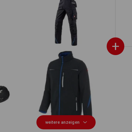
on
Latzhose e.s.motion 2020
+
rais
Softshelljacke e.s.motion 2020
weitere anzeigen