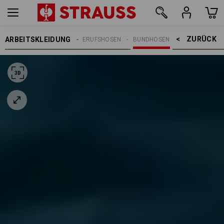
ZURÜCK    >
ARBEITSKLEIDUNG
REN
ARBEITSHOSEN
BERUFSHOSEN
BUNDHOSEN