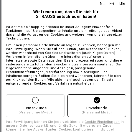
DE
NL
FR
Wir freuen uns, dass Sie sich für
STRAUSS entschieden haben!
Ihr optimales Shopping-Erlebnis ist unser Anliegen! Einwandfreie
Funktionen, auf Sie abgestimmte Inhalte und ein reibungsloser Ablauf -
das sind die Aufgaben der Cookies und weiterer, von uns eingesetzter
Technologien.
Um Ihnen personalisierte Inhalte anzeigen zu können, benötigen wir
Ihre Einwilligung. Wenn Sie auf den Button „Alle akzeptieren“ klicken,
werden wir anhand von Cookies und weiteren (auch KI-gestützten)
Verfahren Informationen über Ihre Interaktionen auf unserer
Internetseite sowie Daten aus dem Bestellprozess erfassen und diese
insbesondere zu folgenden Zwecken nutzen: personalisierte, auf Sie
zugeschnittene Angebote und Anzeigen, passgenaue
Produktempfehlungen, Marktforschung sowie Anzeigen- und
Inhaltsmessungen. Sollten Sie dies nicht wünschen, können Sie sich
per Klick auf den Button “Alle ablehnen” auch gegen den Einsatz
entsprechender Cookies und Verfahren entscheiden.
Firmenkunde
Privatkunde
(Preise ohne MwSt.)
(Preise mit MwSt.)
Ihre Einwilligung können Sie jederzeit über die
Cookie-Einstellungen
in
unserer Datenschutzerklärung für die Zukunft widerrufen. Zudem
können Sie Ihre Auswahl unter "Cookies konfigurieren" individuell