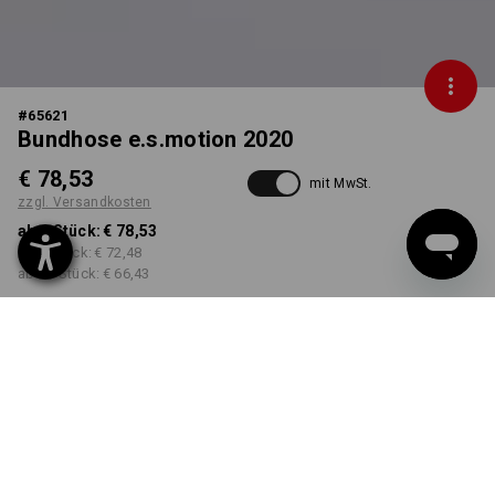
#
65621
Bundhose e.s.motion 2020
€ 78,53
mit MwSt.
zzgl. Versandkosten
ab 1 Stück:
€ 78,53
ab 5 Stück:
€ 72,48
ab 20 Stück:
€ 66,43
Lieferzeit ca. 3-5 Werktage
FARBE
GRÖSSE
44
wählen
wählen
platin / seeblau